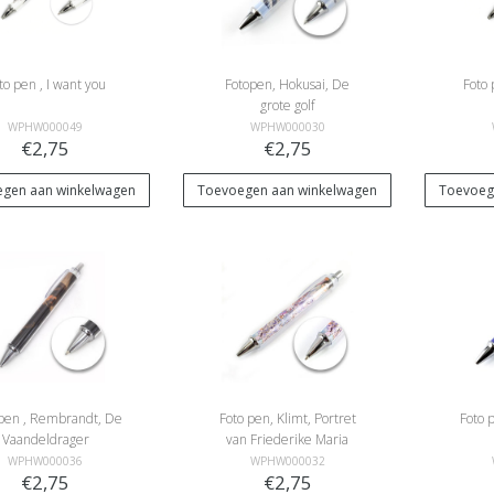
to pen , I want you
Fotopen, Hokusai, De
Foto 
grote golf
WPHW000049
WPHW000030
€2,75
€2,75
gen aan winkelwagen
Toevoegen aan winkelwagen
Toevoeg
 pen , Rembrandt, De
Foto pen, Klimt, Portret
Foto 
Vaandeldrager
van Friederike Maria
Beer
WPHW000036
WPHW000032
€2,75
€2,75