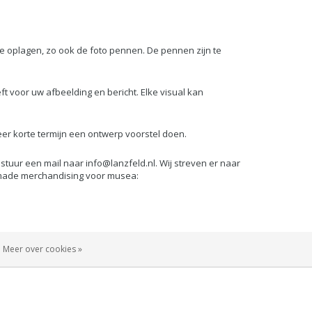
 oplagen, zo ook de foto pennen. De pennen zijn te
eeft voor uw afbeelding en bericht. Elke visual kan
er korte termijn een ontwerp voorstel doen.
f stuur een mail naar
info@lanzfeld.nl
. Wij streven er naar
 made merchandising voor musea:
log code aan en dan kunt u eenvoudig en snel orders
Meer over cookies »
6990 of stuur een mail naar
info@lanzfeld.nl
.