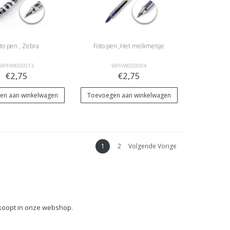
to pen , Zebra
Foto pen ,Het melkmeisje
WPHW000013
WPHW000004
€2,75
€2,75
en aan winkelwagen
Toevoegen aan winkelwagen
1
2
Volgende Vorige
rkoopt in onze webshop.