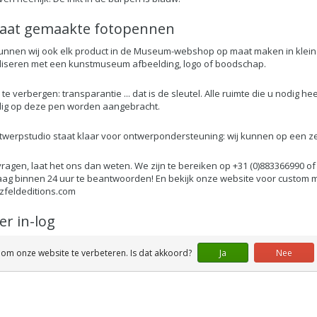
aat gemaakte fotopennen
unnen wij ook elk product in de Museum-webshop op maat maken in kleine
iseren met een kunstmuseum afbeelding, logo of boodschap.
s te verbergen: transparantie ... dat is de sleutel. Alle ruimte die u nodig h
ig op deze pen worden aangebracht.
werpstudio staat klaar voor ontwerpondersteuning: wij kunnen op een ze
vragen, laat het ons dan weten. We zijn te bereiken op +31 (0)883366990 o
aag binnen 24 uur te beantwoorden! En bekijk onze website voor custom
feldeditions.com
ler in-log
en retailer en wilt u online bestellen in onze webshop. Vraag dan een in 
 om onze website te verbeteren. Is dat akkoord?
Ja
Nee
 voor de producten uit onze collectie. We zijn te bereiken op +31 (0)88336