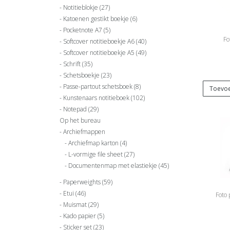
Notitieblokje
(27)
Katoenen gestikt boekje
(6)
Pocketnote A7
(5)
Fo
Softcover notitieboekje A6
(40)
Softcover notitieboekje A5
(49)
Schrift
(35)
Schetsboekje
(23)
Passe-partout schetsboek
(8)
Toevoe
Kunstenaars notitieboek
(102)
Notepad
(29)
Op het bureau
Archiefmappen
Archiefmap karton
(4)
L-vormige file sheet
(27)
Documentenmap met elastiekje
(45)
Paperweights
(59)
Etui
(46)
Foto
Muismat
(29)
Kado papier
(5)
Sticker set
(23)