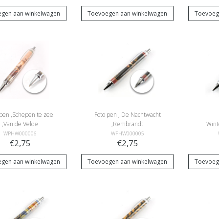
gen aan winkelwagen
Toevoegen aan winkelwagen
Toevoeg
 pen ,Schepen te zee
Foto pen , De Nachtwacht
,Van de Velde
,Rembrandt
Wint
scha
WPHW000006
WPHW000005
€2,75
€2,75
gen aan winkelwagen
Toevoegen aan winkelwagen
Toevoeg