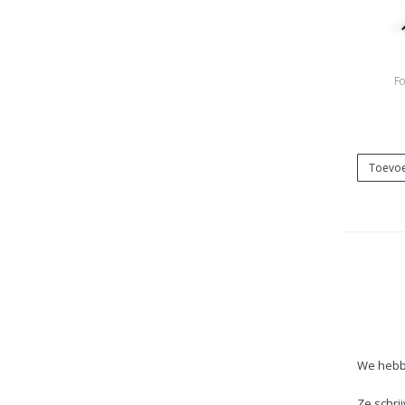
Fo
Toevoe
We hebbe
Ze schrij