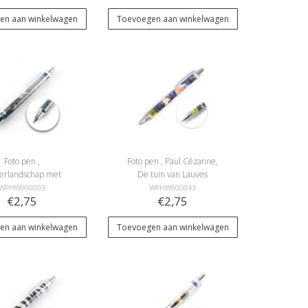
en aan winkelwagen
Toevoegen aan winkelwagen
Foto pen ,
Foto pen , Paul Cézanne,
erlandschap met
De tuin van Lauves
atsers , Avercamp
WPHW000003
WPHW000043
€2,75
€2,75
en aan winkelwagen
Toevoegen aan winkelwagen