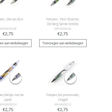
pen , We can do it
Foto pen , Paul Cézanne,
De berg Sainte-Victoire
WPHW000048
WPHW000042
€2,75
€2,75
en aan winkelwagen
Toevoegen aan winkelwagen
pen,Meisje met de
Fotopen,De promenade,
parel
Chagall
WPHW000024
WPHW000015
€2,75
€2,75