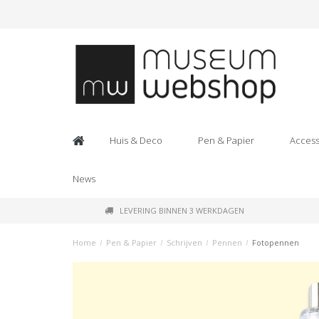
Huis & Deco
Pen & Papier
Access
News
LEVERING BINNEN 3 WERKDAGEN
Home
/
Pen & Papier
/
Schrijven
/
Pennen
/
Fotopennen