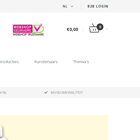
NL
B2B LOGIN
0
€0,00
producties
Kunstenaars
Thema's
N NL
MUSEUMKWALITEIT