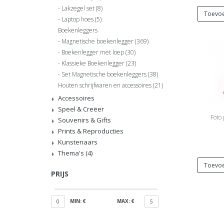
Lakzegel set
(8)
Toevoe
Laptop hoes
(5)
Boekenleggers
Magnetische boekenlegger
(369)
Boekenlegger met loep
(30)
Klassieke Boekenlegger
(23)
Set Magnetische boekenleggers
(38)
Houten schrijfwaren en accessoires
(21)
Accessoires
Speel & Creëer
Foto
Souvenirs & Gifts
Prints & Reproducties
Kunstenaars
Thema's
(4)
Toevoe
PRIJS
MIN: €
MAX: €
0
5