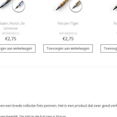
topen, Munch, De
Foto pen Tijger
Fo
schreeuw
WPHW000031
WPHW000010
€2,75
€2,75
gen aan winkelwagen
Toevoegen aan winkelwagen
Toevoeg
n een brede collectie foto pennen. Het is een product dat zeer goed ve
ven heerlijk. De inkt in de bal pen is blauw.