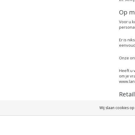
Op m
Voor u k
personal
Er is nik
eenvoud
Onze ont
Heeft u 
om je vr
www.lanz
Retai
Bent u e
Wij slaan cookies op
plaatsen