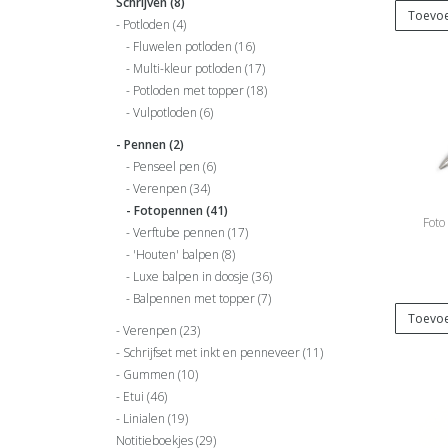
Schrijven
(8)
Toevoe
Potloden
(4)
Fluwelen potloden
(16)
Multi-kleur potloden
(17)
Potloden met topper
(18)
Vulpotloden
(6)
Pennen
(2)
Penseel pen
(6)
Verenpen
(34)
Fotopennen
(41)
Foto
Verftube pennen
(17)
'Houten' balpen
(8)
Luxe balpen in doosje
(36)
Balpennen met topper
(7)
Toevoe
Verenpen
(23)
Schrijfset met inkt en penneveer
(11)
Gummen
(10)
Etui
(46)
Linialen
(19)
Notitieboekjes
(29)