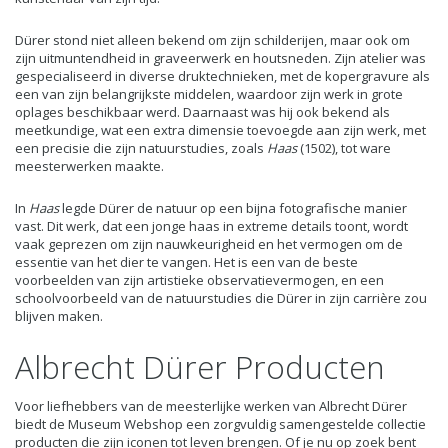
Dürer stond niet alleen bekend om zijn schilderijen, maar ook om
zijn uitmuntendheid in graveerwerk en houtsneden. Zijn atelier was
gespecialiseerd in diverse druktechnieken, met de kopergravure als
een van zijn belangrijkste middelen, waardoor zijn werk in grote
oplages beschikbaar werd. Daarnaast was hij ook bekend als
meetkundige, wat een extra dimensie toevoegde aan zijn werk, met
een precisie die zijn natuurstudies, zoals
Haas
(1502), tot ware
meesterwerken maakte.
In
Haas
legde Dürer de natuur op een bijna fotografische manier
vast. Dit werk, dat een jonge haas in extreme details toont, wordt
vaak geprezen om zijn nauwkeurigheid en het vermogen om de
essentie van het dier te vangen. Het is een van de beste
voorbeelden van zijn artistieke observatievermogen, en een
schoolvoorbeeld van de natuurstudies die Dürer in zijn carrière zou
blijven maken.
Albrecht Dürer Producten
Voor liefhebbers van de meesterlijke werken van Albrecht Dürer
biedt de Museum Webshop een zorgvuldig samengestelde collectie
producten die zijn iconen tot leven brengen. Of je nu op zoek bent