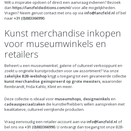
Wilt u inspiratie opdoen of direct een aanvraag indienen? Bezoek
dan
https://lanzfeldeditions.com/nl/
voor alle mogelijkheden.
Vragen? Neem gerust contact met ons op via
info@lanzfeld.nl
of bel
naar
+31 (0)883366990
.
Kunst merchandise inkopen
voor museumwinkels en
retailers
Beheert u een museumwinkel, galerie of cultureel verkooppunt en
zoekt u originele kunstproducten voor uw assortiment? Via onze
zakelijke B2B-webshop
krijgt u toegang tot een gevarieerde collectie
kunst merchandise geïnspireerd op grote meesters
, waaronder
Rembrandt, Frida Kahlo, Klimt en meer.
Deze collectie is ideaal voor
museumshops, designwinkels
en
cadeauspeciaalzaken
die kunstliefhebbers willen aanspreken met
kwalitatieve, cultureel verrijkende producten.
Vraag eenvoudig een retailer-account aan via
info@lanzfeld.nl
of
bel ons via
+31 (0)883366990
. U ontvangt dan toegang tot onze B2B-