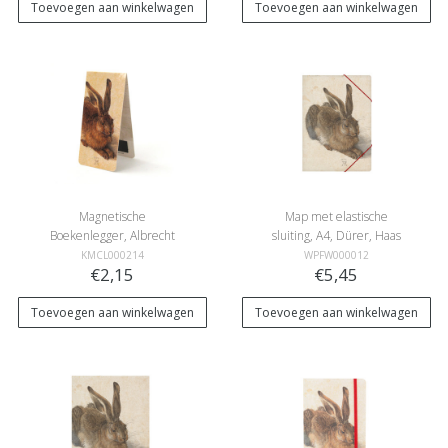
Toevoegen aan winkelwagen
Toevoegen aan winkelwagen
Magnetische
Map met elastische
Boekenlegger, Albrecht
sluiting, A4, Dürer, Haas
Durer, Haas
KMCL000214
WPFW000012
€2,15
€5,45
Toevoegen aan winkelwagen
Toevoegen aan winkelwagen