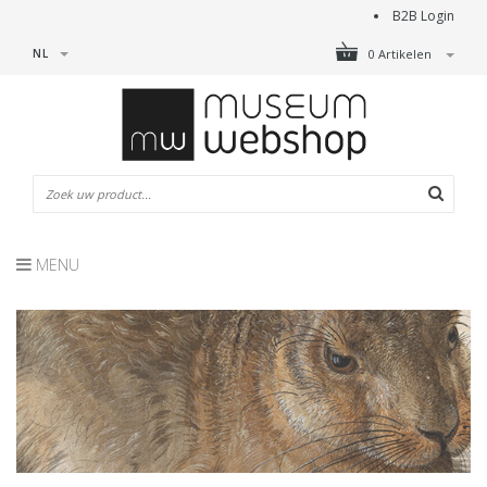
B2B Login
NL
0 Artikelen
MENU