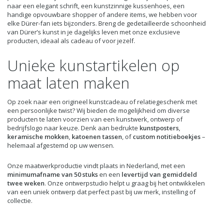
naar een elegant schrift, een kunstzinnige kussenhoes, een
handige opvouwbare shopper of andere items, we hebben voor
elke Dürer-fan iets bijzonders. Breng de gedetailleerde schoonheid
van Dürer’s kunst in je dagelijks leven met onze exclusieve
producten, ideaal als cadeau of voor jezelf.
Unieke kunstartikelen op
maat laten maken
Op zoek naar een origineel kunstcadeau of relatiegeschenk met
een persoonlijke twist? Wij bieden de mogelijkheid om diverse
producten te laten voorzien van een kunstwerk, ontwerp of
bedrijfslogo naar keuze. Denk aan bedrukte
kunstposters
,
keramische mokken
,
katoenen tassen
, of
custom notitieboekjes
–
helemaal afgestemd op uw wensen.
Onze maatwerkproductie vindt plaats in Nederland, met een
minimumafname van 50 stuks
en een
levertijd van gemiddeld
twee weken
. Onze ontwerpstudio helpt u graag bij het ontwikkelen
van een uniek ontwerp dat perfect past bij uw merk, instelling of
collectie.