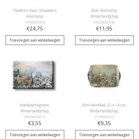
Papieren Vaas, Schaatsers
Mok, Avercamp,
Avercamp
Winterlandschap
HPVW000004
HMUW000049
€24,75
€11,95
Toevoegen aan winkelwagen
Toevoegen aan winkelwagen
Koelkastmagneet,
Mini dienblad, 21 x 14 cm,
Winterlandschap,
Winterlandschap,
Avercamp
Avercamp
MFMW000072
HSTW000003
€3,55
€9,35
Toevoegen aan winkelwagen
Toevoegen aan winkelwagen