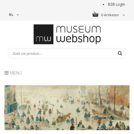
B2B Login
NL
0 Artikelen
MENU