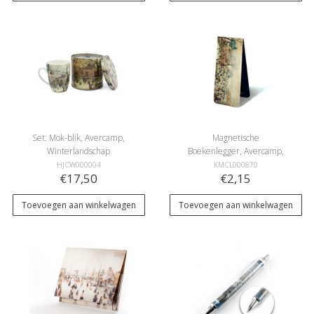
Set: Mok-blik, Avercamp,
Magnetische
Winterlandschap
Boekenlegger, Avercamp,
Winterlandschap
HJCW000004
KMCL000870
€17,50
€2,15
Toevoegen aan winkelwagen
Toevoegen aan winkelwagen