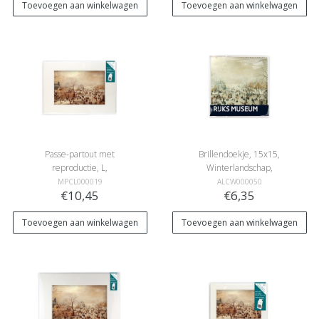
Toevoegen aan winkelwagen
Toevoegen aan winkelwagen
Passe-partout met
Brillendoekje, 15x15,
reproductie, L,
Winterlandschap,
Winterlandschap,
Avercamp
MPCL000019
ALCW000050
€10,45
€6,35
Avercamp
Toevoegen aan winkelwagen
Toevoegen aan winkelwagen