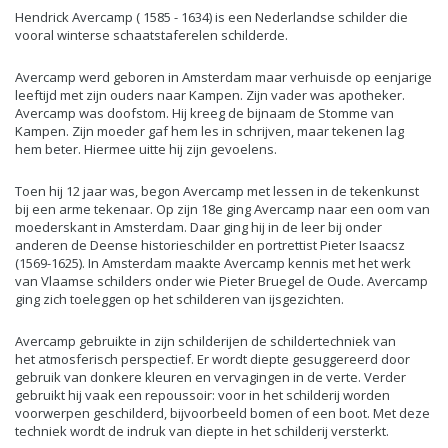
Hendrick Avercamp ( 1585 - 1634) is een Nederlandse schilder die
vooral winterse schaatstaferelen schilderde.
Avercamp werd geboren in Amsterdam maar verhuisde op eenjarige
leeftijd met zijn ouders naar Kampen. Zijn vader was apotheker.
Avercamp was doofstom. Hij kreeg de bijnaam de Stomme van
Kampen. Zijn moeder gaf hem les in schrijven, maar tekenen lag
hem beter. Hiermee uitte hij zijn gevoelens.
Toen hij 12 jaar was, begon Avercamp met lessen in de tekenkunst
bij een arme tekenaar. Op zijn 18e ging Avercamp naar een oom van
moederskant in Amsterdam. Daar ging hij in de leer bij onder
anderen de Deense historieschilder en portrettist Pieter Isaacsz
(1569-1625). In Amsterdam maakte Avercamp kennis met het werk
van Vlaamse schilders onder wie Pieter Bruegel de Oude. Avercamp
ging zich toeleggen op het schilderen van ijsgezichten.
Avercamp gebruikte in zijn schilderijen de schildertechniek van
het atmosferisch perspectief. Er wordt diepte gesuggereerd door
gebruik van donkere kleuren en vervagingen in de verte. Verder
gebruikt hij vaak een repoussoir: voor in het schilderij worden
voorwerpen geschilderd, bijvoorbeeld bomen of een boot. Met deze
techniek wordt de indruk van diepte in het schilderij versterkt.