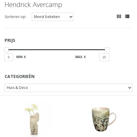
Hendrick Avercamp
Sorteren op:
PRIJS
MIN: €
MAX: €
0
25
CATEGORIEËN