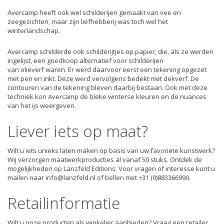
Avercamp heeft ook wel schilderijen gemaakt van vee en
zeegezichten, maar zijn liefhebberij was toch wel het
winterlandschap.
Avercamp schilderde ook schilderijtjes op papier, die, als ze werden
ingelijst, een goedkoop alternatief voor schilderijen
van olieverf waren. Er werd daarvoor eerst een tekening opgezet
met pen en inkt. Deze werd vervolgens bedekt met dekverf. De
contouren van de tekening bleven daarbij bestaan. Ook met deze
techniek kon Avercamp de bleke winterse kleuren en de nuances
van het ijs weergeven.
Liever iets op maat?
Wilt u iets unieks laten maken op basis van uw favoriete kunstwerk?
Wij verzorgen maatwerkproducties al vanaf 50 stuks. Ontdek de
mogelijkheden op
Lanzfeld Editions
. Voor vragen of interesse kunt u
mailen naar
info@lanzfeld.nl
of bellen met +31 (0)883366990.
Retailinformatie
Wilt u onze producten als winkelier aanbieden? Vraag een retailer