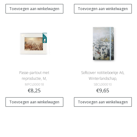
Toevoegen aan winkelwagen
Toevoegen aan winkelwagen
Passe-partout met
Softcover notitieboekje A6,
reproductie, M,
Winterlandschap,
Winterlandschap,
Avercamp
MPCL000018
SBCL000010
€8,25
€9,65
Avercamp
Toevoegen aan winkelwagen
Toevoegen aan winkelwagen