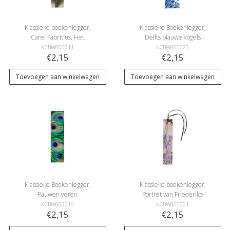
Klassieke boekenlegger,
Klassieke Boekenlegger,
Carel Fabritius, Het
Delfts blauwe vogels
Puttertje
KCBW000011
KCBW000023
€2,15
€2,15
Toevoegen aan winkelwagen
Toevoegen aan winkelwagen
Klassieke Boekenlegger,
Klassieke boekenlegger,
Pauwen veren
Portret van Friederike
Maria Beer
KCBW000016
KCBW000001
€2,15
€2,15