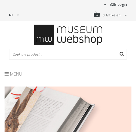
B2B Login
NL
0 Artikelen
MENU