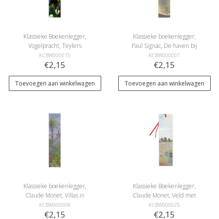
Klassieke Boekenlegger,
Klassieke boekenlegger,
Vogelpracht, Teylers
Paul Signac, De haven bij
Museum
zonsondergang
KCBW000015
KCBW000007
€2,15
€2,15
Toevoegen aan winkelwagen
Toevoegen aan winkelwagen
Klassieke boekenlegger,
Klassieke Boekenlegger,
Claude Monet, Villas in
Claude Monet, Veld met
Bordighera
klaprozen
KCBW000008
KCBW000025
€2,15
€2,15