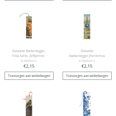
Klassieke Boekenlegger,
Klassieke
Frida Kahlo, Zelfportret -
boekenlegger,Jheronimus
Dr Eloesser
Bosch, Tuin der Lusten
KCBW000031
KCBW000012
€2,15
€2,15
Toevoegen aan winkelwagen
Toevoegen aan winkelwagen