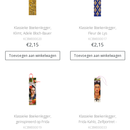
Klassieke Boekenlegger,
Klassieke Boekenlegger,
Klimt, Adele Bloch-Bauer
Fleur de Lys
KCBW000020
KCBW000017
€2,15
€2,15
Toevoegen aan winkelwagen
Toevoegen aan winkelwagen
Klassieke Boekenlegger,
Klassieke Boekenlegger,
geïnspireerd op Frida
Frida Kahlo, Zelfportret -
Kahlo
kolibrie
KCBW000019
KCBW000033