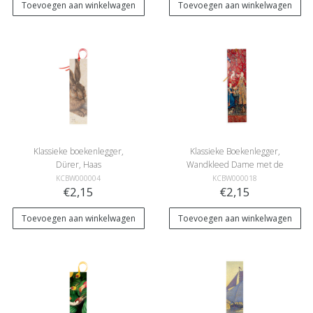
Toevoegen aan winkelwagen
Toevoegen aan winkelwagen
Klassieke boekenlegger,
Klassieke Boekenlegger,
Dürer, Haas
Wandkleed Dame met de
Eenhoorn
KCBW000004
KCBW000018
€2,15
€2,15
Toevoegen aan winkelwagen
Toevoegen aan winkelwagen