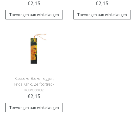
€2,15
€2,15
Toevoegen aan winkelwagen
Toevoegen aan winkelwagen
Klassieke Boekenlegger,
Frida Kahlo, Zelfportret -
Bonito
KCBW000032
€2,15
Toevoegen aan winkelwagen