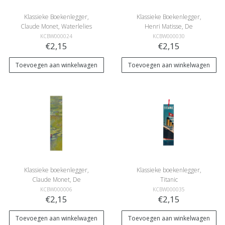
Klassieke Boekenlegger,
Klassieke Boekenlegger,
Claude Monet, Waterlelies
Henri Matisse, De
papegaai en de
KCBW000024
KCBW000030
€2,15
€2,15
zeemeermin
Toevoegen aan winkelwagen
Toevoegen aan winkelwagen
Klassieke boekenlegger,
Klassieke boekenlegger,
Claude Monet, De
Titanic
waterlelievijver
KCBW000006
KCBW000035
€2,15
€2,15
Toevoegen aan winkelwagen
Toevoegen aan winkelwagen