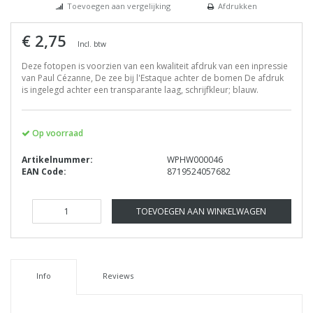
Toevoegen aan vergelijking
Afdrukken
€ 2,75
Incl. btw
Deze fotopen is voorzien van een kwaliteit afdruk van een inpressie
van Paul Cézanne, De zee bij l'Estaque achter de bomen De afdruk
is ingelegd achter een transparante laag, schrijfkleur; blauw.
Op voorraad
Artikelnummer:
WPHW000046
EAN Code:
8719524057682
TOEVOEGEN AAN WINKELWAGEN
Info
Reviews