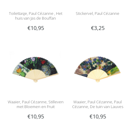
Toilettasje, Paul Cézanne , Het
Stickervel, Paul Cézanne
huis van Jas de Bouffan
€10,95
€3,25
Waaier, Paul Cézanne, Stilleven
Waaier, Paul Cézanne, Paul
met Bloemen en Fruit
Cézanne, De tuin van Lauves
€10,95
€10,95