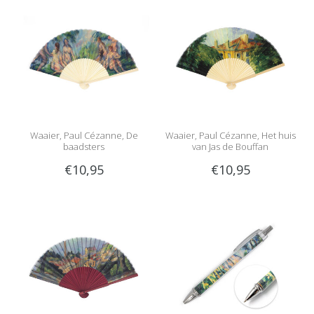
Waaier, Paul Cézanne, De
Waaier, Paul Cézanne, Het huis
baadsters
van Jas de Bouffan
€10,95
€10,95