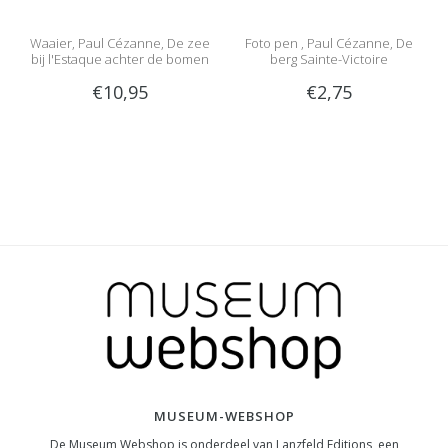
Waaier, Paul Cézanne, De zee
Foto pen , Paul Cézanne, De
bij l'Estaque achter de bomen
berg Sainte-Victoire
€10,95
€2,75
MUSEUM-WEBSHOP
De Museum Webshop is onderdeel van Lanzfeld Editions, een