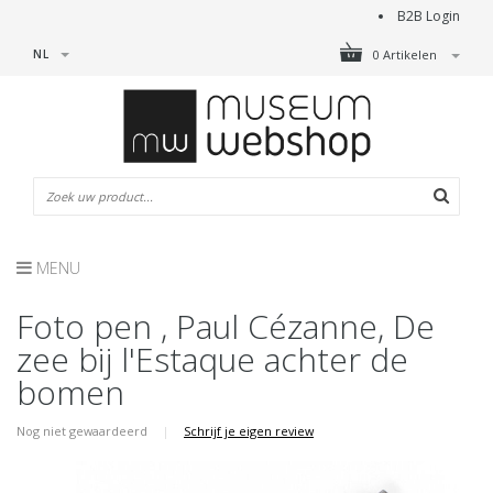
B2B Login
NL
0 Artikelen
MENU
Foto pen , Paul Cézanne, De
zee bij l'Estaque achter de
bomen
Nog niet gewaardeerd
|
Schrijf je eigen review