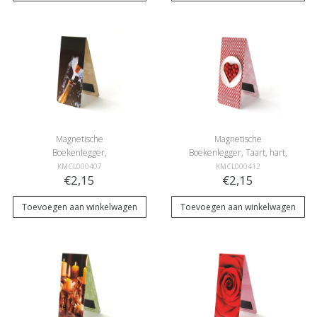
Magnetische
Magnetische
Boekenlegger,
Boekenlegger, Taart, hart,
Champagne
Rood
KMCL000407
KMCL000412
€2,15
€2,15
Toevoegen aan winkelwagen
Toevoegen aan winkelwagen