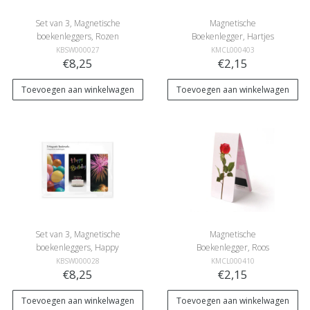
Set van 3, Magnetische
Magnetische
boekenleggers, Rozen
Boekenlegger, Hartjes
KBSW000027
KMCL000403
€8,25
€2,15
Toevoegen aan winkelwagen
Toevoegen aan winkelwagen
Set van 3, Magnetische
Magnetische
boekenleggers, Happy
Boekenlegger, Roos
Birthday
KBSW000028
KMCL000410
€8,25
€2,15
Toevoegen aan winkelwagen
Toevoegen aan winkelwagen