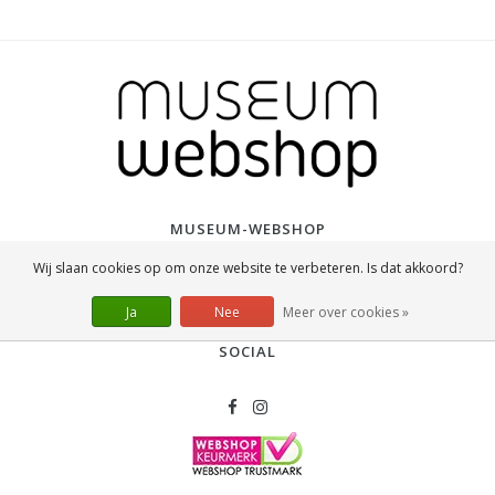
MUSEUM-WEBSHOP
De Museum Webshop is onderdeel van Lanzfeld Editions, een
Wij slaan cookies op om onze website te verbeteren. Is dat akkoord?
Nederlands bedrijf dat in 2003 is opgericht en internationale marktleider
is op het gebied van museum merchandise.
Ja
Nee
Meer over cookies »
SOCIAL