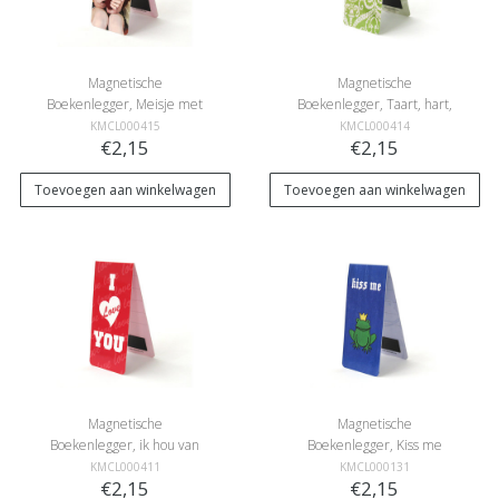
Magnetische
Magnetische
Boekenlegger, Meisje met
Boekenlegger, Taart, hart,
hartje
groen
KMCL000415
KMCL000414
€2,15
€2,15
Toevoegen aan winkelwagen
Toevoegen aan winkelwagen
Magnetische
Magnetische
Boekenlegger, ik hou van
Boekenlegger, Kiss me
jou
,Kikker
KMCL000411
KMCL000131
€2,15
€2,15