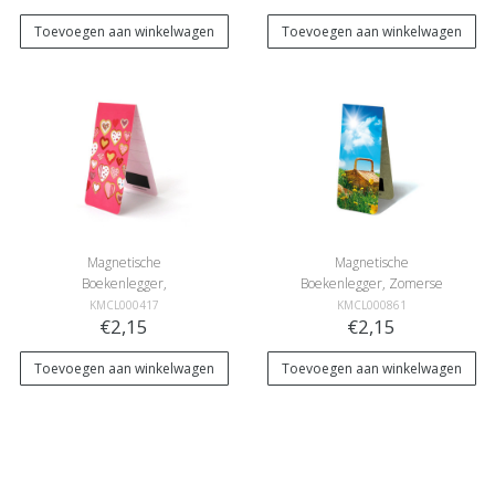
Toevoegen aan winkelwagen
Toevoegen aan winkelwagen
Magnetische
Magnetische
Boekenlegger,
Boekenlegger, Zomerse
Hartvormige koekjes
picknick
KMCL000417
KMCL000861
€2,15
€2,15
Toevoegen aan winkelwagen
Toevoegen aan winkelwagen