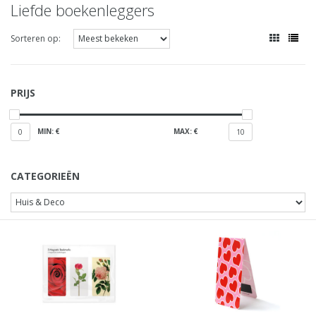
Liefde boekenleggers
Sorteren op:
PRIJS
MIN: €
MAX: €
0
10
CATEGORIEËN