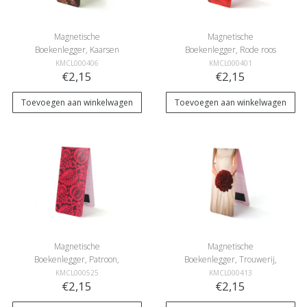
Magnetische
Magnetische
Boekenlegger, Kaarsen
Boekenlegger, Rode roos
KMCL000406
KMCL000401
€2,15
€2,15
Toevoegen aan winkelwagen
Toevoegen aan winkelwagen
Magnetische
Magnetische
Boekenlegger, Patroon,
Boekenlegger, Trouwerij,
bloemen roze
roos
KMCL000525
KMCL000413
€2,15
€2,15