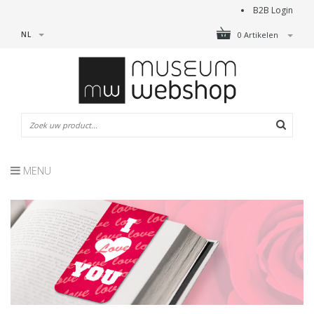
B2B Login
NL
0 Artikelen
MENU