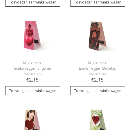
Toevoegen aan winkelwagen
Toevoegen aan winkelwagen
Magnetische
Magnetische
Boekenlegger, Engel en
Boekenlegger, Stelletje,
hartje
mozaïek
KMCL000416
KMCL000402
€2,15
€2,15
Toevoegen aan winkelwagen
Toevoegen aan winkelwagen