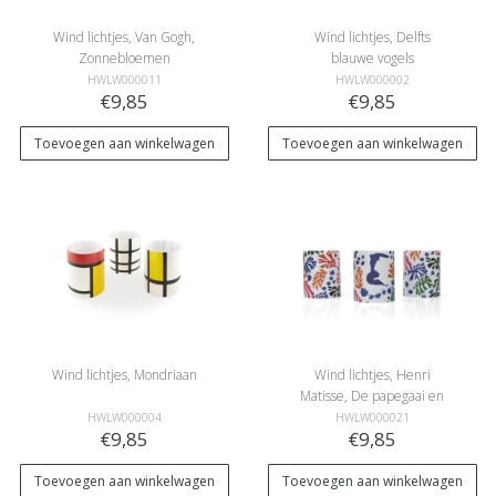
Wind lichtjes, Van Gogh,
Wind lichtjes, Delfts
Zonnebloemen
blauwe vogels
HWLW000011
HWLW000002
€9,85
€9,85
Toevoegen aan winkelwagen
Toevoegen aan winkelwagen
Wind lichtjes, Mondriaan
Wind lichtjes, Henri
Matisse, De papegaai en
de zeemeermin
HWLW000004
HWLW000021
€9,85
€9,85
Toevoegen aan winkelwagen
Toevoegen aan winkelwagen