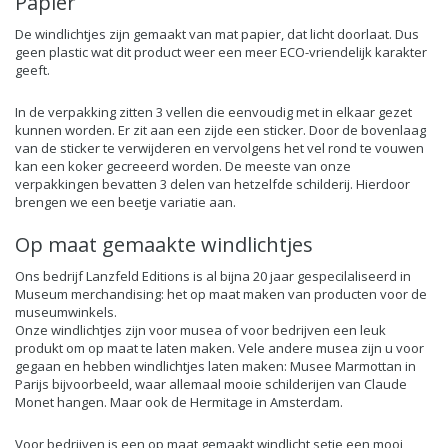
Papier
De windlichtjes zijn gemaakt van mat papier, dat licht doorlaat. Dus
geen plastic wat dit product weer een meer ECO-vriendelijk karakter
geeft.
In de verpakking zitten 3 vellen die eenvoudig met in elkaar gezet
kunnen worden. Er zit aan een zijde een sticker. Door de bovenlaag
van de sticker te verwijderen en vervolgens het vel rond te vouwen
kan een koker gecreeerd worden. De meeste van onze
verpakkingen bevatten 3 delen van hetzelfde schilderij. Hierdoor
brengen we een beetje variatie aan.
Op maat gemaakte windlichtjes
Ons bedrijf Lanzfeld Editions is al bijna 20 jaar gespecilaliseerd in
Museum merchandising: het op maat maken van producten voor de
museumwinkels.
Onze windlichtjes zijn voor musea of voor bedrijven een leuk
produkt om op maat te laten maken. Vele andere musea zijn u voor
gegaan en hebben windlichtjes laten maken: Musee Marmottan in
Parijs bijvoorbeeld, waar allemaal mooie schilderijen van Claude
Monet hangen. Maar ook de Hermitage in Amsterdam.
Voor bedrijven is een op maat gemaakt windlicht setje een mooi