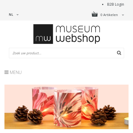
B2B Login
NL
0 Artikelen
MENU