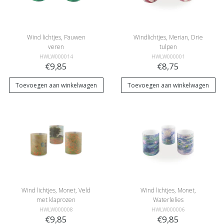
Wind lichtjes, Pauwen
Windlichtjes, Merian, Drie
veren
tulpen
HWLW000014
HWLW000001
€9,85
€8,75
Toevoegen aan winkelwagen
Toevoegen aan winkelwagen
Wind lichtjes, Monet, Veld
Wind lichtjes, Monet,
met klaprozen
Waterlelies
HWLW000008
HWLW000006
€9,85
€9,85