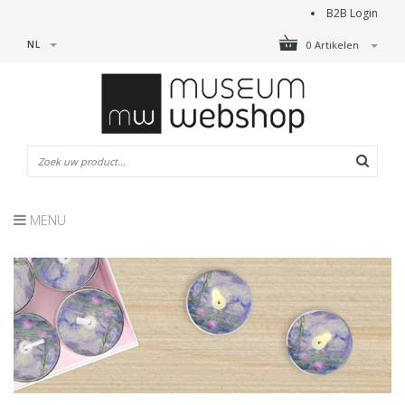
B2B Login
NL
0 Artikelen
MENU