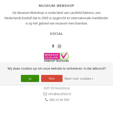
MUSEUM-WEBSHOP
De Museum Webshop is onderdeel van Lanzfeld Editions, een
Nederlands bedrijf dat in 2003 is opgericht en internationale marktleider
is op het gebied van museum merchandise.
SOCIAL
Wij slaan cookies op om onze website te verbeteren. Is dat akkoord?
CONTACT
Lanzfeld B.V.
Ja
Nee
Meer over cookies »
Spiegelstraat 10
2631 RS
Nootdorp
info@lanzfeld.nl
088 33 66 990