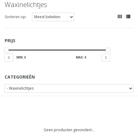
Waxinelichtjes
Sorteren op:
PRIJS
MIN: €
MAX: €
0
5
CATEGORIEËN
Geen producten gevonden!...