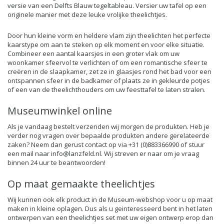
versie van een Delfts Blauw tegeltableau. Versier uw tafel op een
originele manier met deze leuke vrolijke theelichtjes.
Door hun kleine vorm en heldere vlam zijn theelichten het perfecte
kaarstype om aan te steken op elk moment en voor elke situatie.
Combineer een aantal kaarsjes in een groter vlak om uw
woonkamer sfeervol te verlichten of om een romantische sfeer te
creëren in de slaapkamer, zet ze in glaasjes rond het bad voor een
ontspannen sfeer in de badkamer of plaats ze in gekleurde potjes
of een van de theelichthouders om uw feesttafel te laten stralen.
Museumwinkel online
Als je vandaag bestelt verzenden wij morgen de produkten. Heb je
verder nog vragen over bepaalde produkten andere gerelateerde
zaken? Neem dan gerust contact op via +31 (0)883366990 of stuur
een mail naar
info@lanzfeld.nl
. Wij streven er naar om je vraag
binnen 24 uur te beantwoorden!
Op maat gemaakte theelichtjes
Wij kunnen ook elk product in de Museum-webshop voor u op maat
maken in kleine oplagen. Dus als u geinteresseerd bent in het laten
ontwerpen van een theelichtjes set met uw eigen ontwerp erop dan