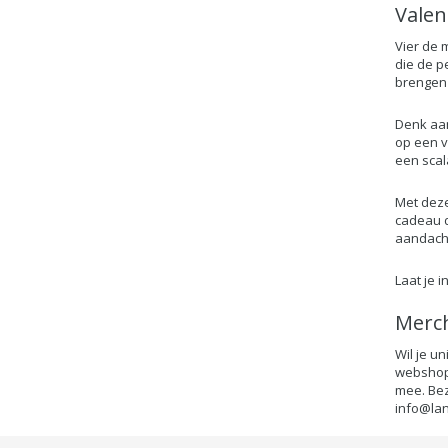
Valen
Vier de 
die de p
brengen 
Denk aan
op een v
een scal
Met deze
cadeau d
aandacht 
Laat je 
Merc
Wil je u
webshop 
mee. Bez
info@lan