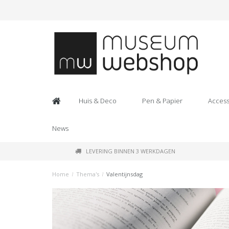
Huis & Deco
Pen & Papier
Access
News
LEVERING BINNEN 3 WERKDAGEN
Home
/
Thema's
/
Valentijnsdag