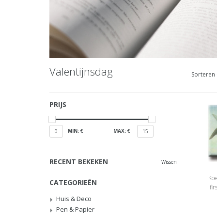
Valentijnsdag
Sorteren 
PRIJS
MIN: €
MAX: €
0
15
RECENT BEKEKEN
Wissen
Koe
CATEGORIEËN
fi
Huis & Deco
Pen & Papier