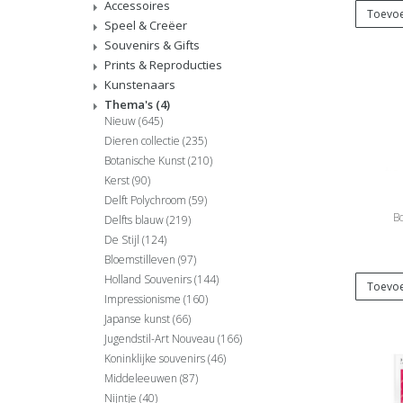
Accessoires
Toevoe
Speel & Creëer
Souvenirs & Gifts
Prints & Reproducties
Kunstenaars
Thema's
(4)
Nieuw
(645)
Dieren collectie
(235)
Botanische Kunst
(210)
Kerst
(90)
Delft Polychroom
(59)
B
Delfts blauw
(219)
De Stijl
(124)
Bloemstilleven
(97)
Holland Souvenirs
(144)
Toevoe
Impressionisme
(160)
Japanse kunst
(66)
Jugendstil-Art Nouveau
(166)
Koninklijke souvenirs
(46)
Middeleeuwen
(87)
Nijntje
(40)