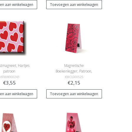
en aan winkelwagen
Toevoegen aan winkelwagen
stmagneet, Hartjes
Magnetische
patroon
Boekenlegger, Patroon,
bloemen roze
MFMW000243
KMCL000525
€3,55
€2,15
en aan winkelwagen
Toevoegen aan winkelwagen