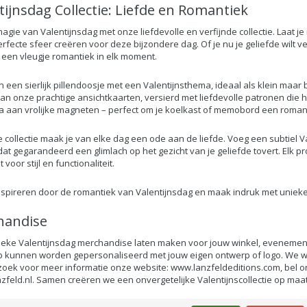
tijnsdag Collectie: Liefde en Romantiek
magie van Valentijnsdag met onze liefdevolle en verfijnde collectie. Laat
erfecte sfeer creëren voor deze bijzondere dag. Of je nu je geliefde wilt 
een vleugje romantiek in elk moment.
 een sierlijk pillendoosje met een Valentijnsthema, ideaal als klein maar
an onze prachtige ansichtkaarten, versierd met liefdevolle patronen die he
a aan vrolijke magneten – perfect om je koelkast of memobord een romanti
 collectie maak je van elke dag een ode aan de liefde. Voeg een subtiel Val
at gegarandeerd een glimlach op het gezicht van je geliefde tovert. Elk pr
voor stijl en functionaliteit.
inspireren door de romantiek van Valentijnsdag en maak indruk met unieke 
handise
nieke Valentijnsdag merchandise laten maken voor jouw winkel, evenement o
kunnen worden gepersonaliseerd met jouw eigen ontwerp of logo. We we
oek voor meer informatie onze website:
www.lanzfeldeditions.com
, bel 
zfeld.nl
. Samen creëren we een onvergetelijke Valentijnscollectie op maat