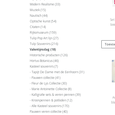
Modern Realisme
(33)
Muziek
(15)
Nautisch
(44)
Set
Optische kunst
(54)
boe
Citaten
(14)
Rijksmuseum
(159)
Tulip Pop Art lijn
(27)
Tulp Souvenirs
(216)
Toevoe
Valentijnsdag
(18)
Historische producten
(126)
Hortus Botanicus
(46)
Kasteel souvenirs
(7)
Tapijt De Dame met de Eenhoorn
(31)
Pauwen collectie
(41)
Fleur de Lys Collectie
(30)
Marie Antoinette Collectie
(8)
Kalligrafie sets & veren pennen
(39)
A
Kroonpennen & potloden
(12)
bl
Alle Kasteel souvenirs
(170)
Pauwen veren collectie
(40)