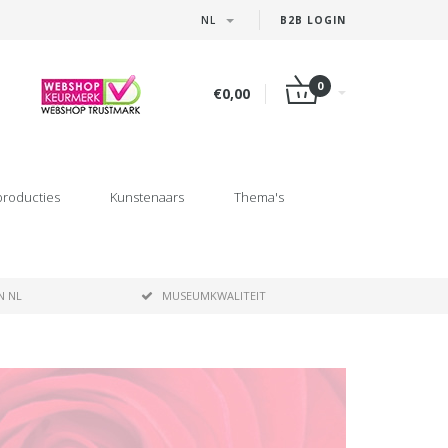
NL
B2B LOGIN
0
€0,00
producties
Kunstenaars
Thema's
N NL
MUSEUMKWALITEIT