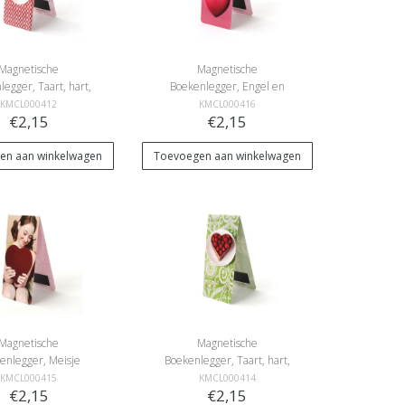
Magnetische
Magnetische
egger, Taart, hart,
Boekenlegger, Engel en
Rood
hartje
KMCL000412
KMCL000416
€2,15
€2,15
en aan winkelwagen
Toevoegen aan winkelwagen
Magnetische
Magnetische
enlegger, Meisje
Boekenlegger, Taart, hart,
met hartje
groen
KMCL000415
KMCL000414
€2,15
€2,15