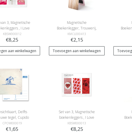
 van 3, Magnetische
Magnetische
kenleggers , I Love
Boekenlegger, Trouwerij,
Boekenl
you
roos
KBSW000012
KMCL000413
€8,25
€2,15
gen aan winkelwagen
Toevoegen aan winkelwagen
Toevoeg
nsichtkaart, Delfts
Set van 3, Magnetische
auwe tegel, Cupido
boekenleggers , I Love
Boek
you 2
CPOW000019
KBSW000013
€1,65
€8,25