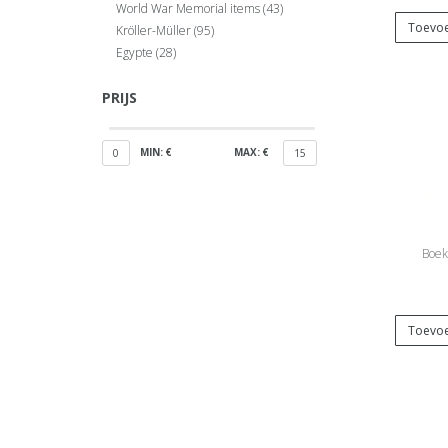
World War Memorial items
(43)
Toevoe
Kröller-Müller
(95)
Egypte
(28)
PRIJS
MIN: €
MAX: €
0
15
Boek
Toevoe