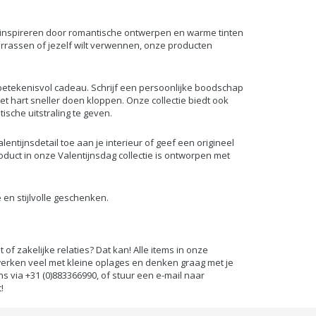
 je inspireren door romantische ontwerpen en warme tinten
verrassen of jezelf wilt verwennen, onze producten
 betekenisvol cadeau. Schrijf een persoonlijke boodschap
t hart sneller doen kloppen. Onze collectie biedt ook
sche uitstraling te geven.
entijnsdetail toe aan je interieur of geef een origineel
oduct in onze Valentijnsdag collectie is ontworpen met
en stijlvolle geschenken.
f zakelijke relaties? Dat kan! Alle items in onze
rken veel met kleine oplages en denken graag met je
ons via +31 (0)883366990, of stuur een e-mail naar
!