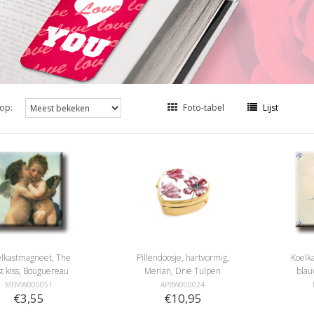
op:
Foto-tabel
Lijst
lkastmagneet, The
Pillendoosje, hartvormig,
Koelk
rst kiss, Bouguereau
Merian, Drie Tulpen
blau
MFMW000051
APBW000024
€3,55
€10,95