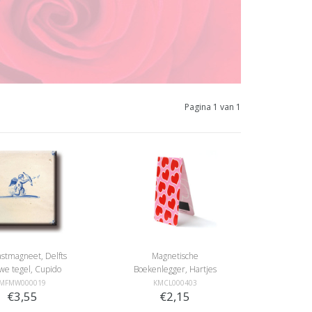
Pagina 1 van 1
astmagneet, Delfts
Magnetische
we tegel, Cupido
Boekenlegger, Hartjes
MFMW000019
KMCL000403
€3,55
€2,15