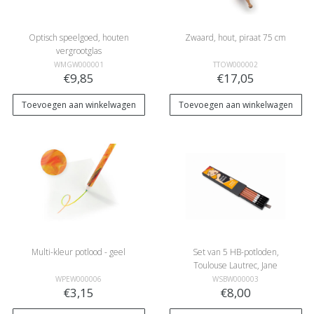
Optisch speelgoed, houten
Zwaard, hout, piraat 75 cm
vergrootglas
WMGW000001
TTOW000002
€9,85
€17,05
Toevoegen aan winkelwagen
Toevoegen aan winkelwagen
Multi-kleur potlood - geel
Set van 5 HB-potloden,
Toulouse Lautrec, Jane
Avril
WPEW000006
WSBW000003
€3,15
€8,00