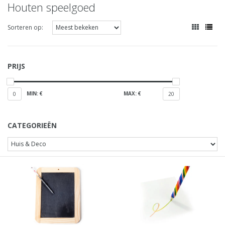
Houten speelgoed
Sorteren op:
PRIJS
MIN: €
MAX: €
0
20
CATEGORIEËN