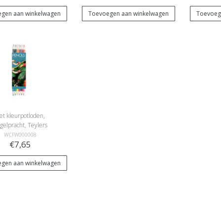
gen aan winkelwagen
Toevoegen aan winkelwagen
Toevoeg
et kleurpotloden,
gelpracht, Teylers
Museum
WCFW000008
€7,65
gen aan winkelwagen