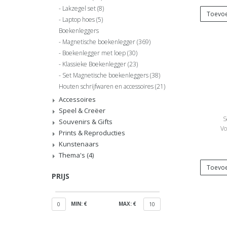
Lakzegel set
(8)
Toevoe
Laptop hoes
(5)
Boekenleggers
Magnetische boekenlegger
(369)
Boekenlegger met loep
(30)
Klassieke Boekenlegger
(23)
Set Magnetische boekenleggers
(38)
Houten schrijfwaren en accessoires
(21)
Accessoires
Speel & Creëer
S
Souvenirs & Gifts
Vo
Prints & Reproducties
Kunstenaars
Thema's
(4)
Toevoe
PRIJS
MIN: €
MAX: €
0
10