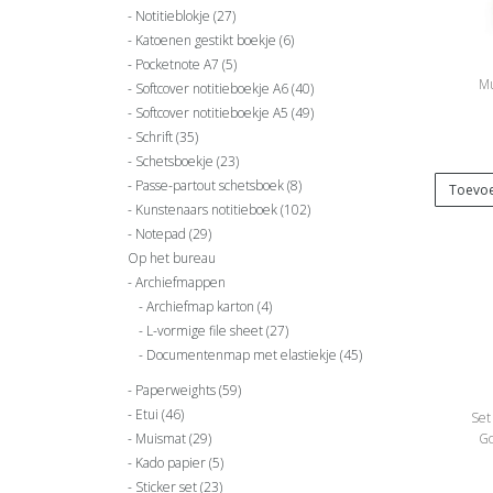
Notitieblokje
(27)
Katoenen gestikt boekje
(6)
Pocketnote A7
(5)
Mu
Softcover notitieboekje A6
(40)
Softcover notitieboekje A5
(49)
Schrift
(35)
Schetsboekje
(23)
Passe-partout schetsboek
(8)
Toevoe
Kunstenaars notitieboek
(102)
Notepad
(29)
Op het bureau
Archiefmappen
Archiefmap karton
(4)
L-vormige file sheet
(27)
Documentenmap met elastiekje
(45)
Paperweights
(59)
Etui
(46)
Set
Muismat
(29)
Go
Kado papier
(5)
Sticker set
(23)