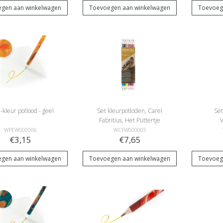
gen aan winkelwagen
Toevoegen aan winkelwagen
Toevoeg
-kleur potlood - geel
Set kleurpotloden, Carel
Set
Fabritius, Het Puttertje
WPEW000006
WCFW000005
€3,15
€7,65
gen aan winkelwagen
Toevoegen aan winkelwagen
Toevoeg