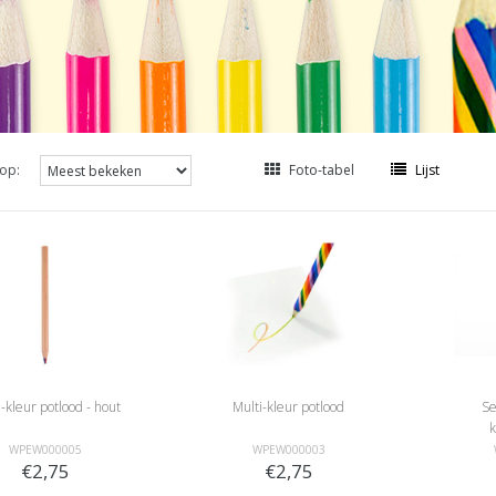
op:
Foto-tabel
Lijst
-kleur potlood - hout
Multi-kleur potlood
Se
WPEW000005
WPEW000003
€2,75
€2,75