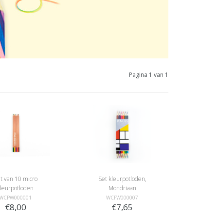
Pagina 1 van 1
t van 10 micro
Set kleurpotloden,
kleurpotloden
Mondriaan
WCPW000001
WCFW000007
€8,00
€7,65