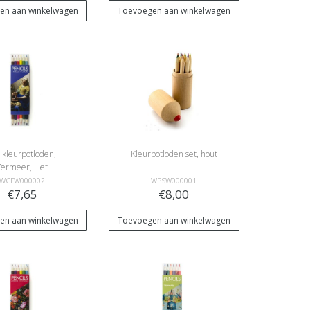
en aan winkelwagen
Toevoegen aan winkelwagen
 kleurpotloden,
Kleurpotloden set, hout
Vermeer, Het
melkmeisje
WCFW000002
WPSW000001
€7,65
€8,00
en aan winkelwagen
Toevoegen aan winkelwagen