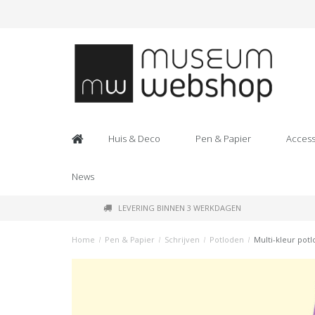
Huis & Deco
Pen & Papier
Access
News
LEVERING BINNEN 3 WERKDAGEN
Home
/
Pen & Papier
/
Schrijven
/
Potloden
/
Multi-kleur pot