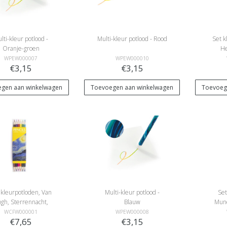
lti-kleur potlood -
Multi-kleur potlood - Rood
Set k
Oranje-groen
H
WPEW000007
WPEW000010
€3,15
€3,15
gen aan winkelwagen
Toevoegen aan winkelwagen
Toevoeg
 kleurpotloden, Van
Multi-kleur potlood -
Set
gh, Sterrennacht,
Blauw
Mun
Vincent van Gogh
WCFW000001
WPEW000008
€7,65
€3,15