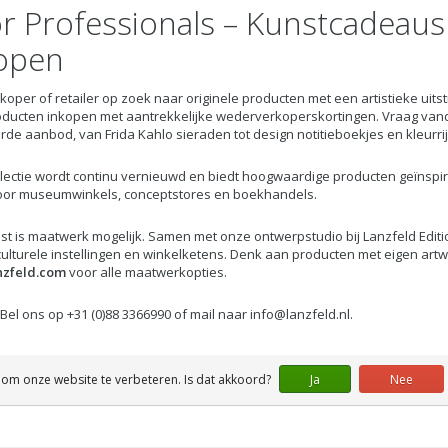
r Professionals – Kunstcadeau
open
nkoper of retailer op zoek naar originele producten met een artistieke uit
ducten inkopen met aantrekkelijke wederverkoperskortingen. Vraag van
rde aanbod, van Frida Kahlo sieraden tot design notitieboekjes en kleurri
lectie wordt continu vernieuwd en biedt hoogwaardige producten geïnsp
oor museumwinkels, conceptstores en boekhandels.
t is maatwerk mogelijk. Samen met onze ontwerpstudio bij Lanzfeld Edi
ulturele instellingen en winkelketens. Denk aan producten met eigen art
zfeld.com
voor alle maatwerkopties.
Bel ons op +31 (0)88 3366990 of mail naar
info@lanzfeld.nl
.
 om onze website te verbeteren. Is dat akkoord?
Ja
Nee