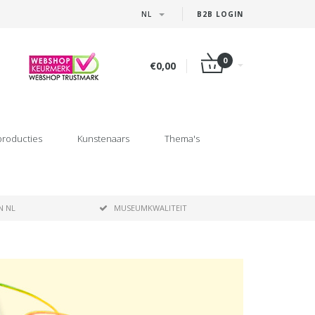
NL
B2B LOGIN
0
€0,00
producties
Kunstenaars
Thema's
N NL
MUSEUMKWALITEIT