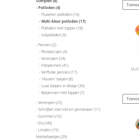
Schrijven
(8)
Toevoe
Potloden
(4)
Fluwelen potloden
(16)
Multi-kleur potloden
(17)
Potloden met topper
(18)
Vulpotloden
(6)
Pennen
(2)
Penseel pen
(6)
Verenpen
(34)
Fotopennen
(41)
Multi
Verftube pennen
(17)
'Houten' balpen
(8)
Luxe balpen in doosje
(36)
Balpennen met topper
(7)
Toevoe
Verenpen
(23)
Schrijfset met inkt en penneveer
(11)
Gummen
(10)
Etui
(46)
Linialen
(19)
Notitieboekjes
(29)