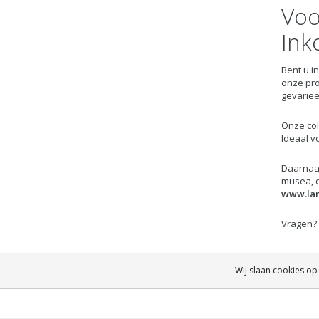
Voo
Ink
Bent u i
onze pro
gevariee
Onze col
Ideaal v
Daarnaas
musea, c
www.lan
Vragen? 
Wij slaan cookies op