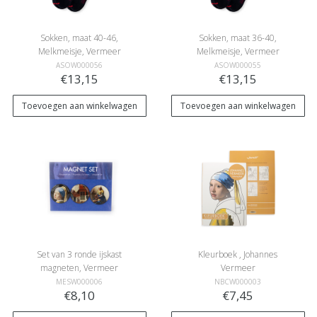
Sokken, maat 40-46,
Sokken, maat 36-40,
Melkmeisje, Vermeer
Melkmeisje, Vermeer
ASOW000056
ASOW000055
€13,15
€13,15
Toevoegen aan winkelwagen
Toevoegen aan winkelwagen
Set van 3 ronde ijskast
Kleurboek , Johannes
magneten, Vermeer
Vermeer
MESW000006
NBCW000003
€8,10
€7,45