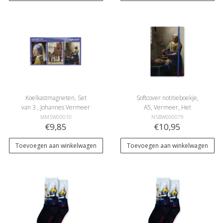
Koelkastmagneten, Set
Softcover notitieboekje,
van 3 , Johannes Vermeer
A5, Vermeer, Het
Melkmeisje
MMSW00010
NSBW000079
€9,85
€10,95
Toevoegen aan winkelwagen
Toevoegen aan winkelwagen