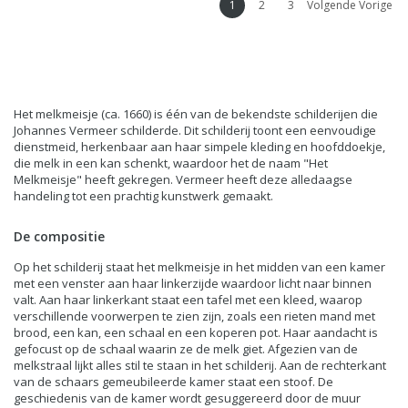
1
2
3
Volgende Vorige
Het melkmeisje (ca. 1660) is één van de bekendste schilderijen die
Johannes Vermeer schilderde. Dit schilderij toont een eenvoudige
dienstmeid, herkenbaar aan haar simpele kleding en hoofddoekje,
die melk in een kan schenkt, waardoor het de naam "Het
Melkmeisje" heeft gekregen. Vermeer heeft deze alledaagse
handeling tot een prachtig kunstwerk gemaakt.
De compositie
Op het schilderij staat het melkmeisje in het midden van een kamer
met een venster aan haar linkerzijde waardoor licht naar binnen
valt. Aan haar linkerkant staat een tafel met een kleed, waarop
verschillende voorwerpen te zien zijn, zoals een rieten mand met
brood, een kan, een schaal en een koperen pot. Haar aandacht is
gefocust op de schaal waarin ze de melk giet. Afgezien van de
melkstraal lijkt alles stil te staan in het schilderij. Aan de rechterkant
van de schaars gemeubileerde kamer staat een stoof. De
geschiedenis van de kamer wordt gesuggereerd door de muur