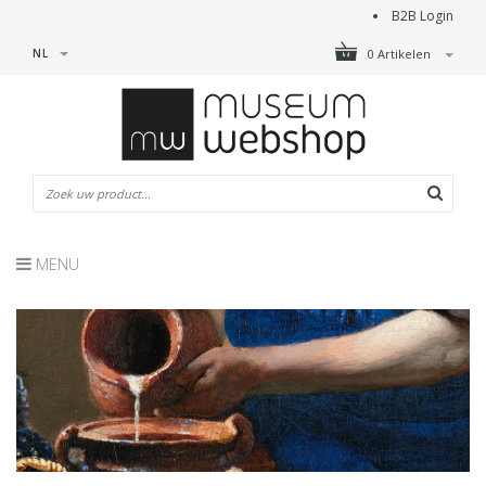
B2B Login
NL
0 Artikelen
MENU