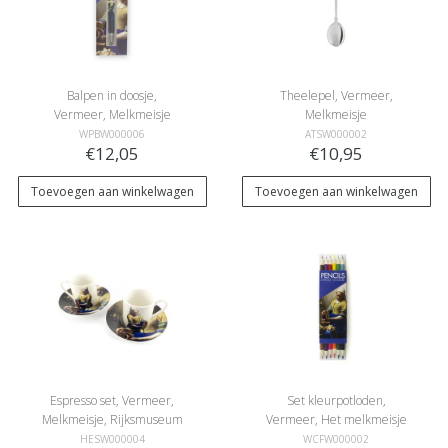
Balpen in doosje,
Theelepel, Vermeer,
Vermeer, Melkmeisje
Melkmeisje
WPBW000006
ATSW000002
€12,05
€10,95
Toevoegen aan winkelwagen
Toevoegen aan winkelwagen
Espresso set, Vermeer,
Set kleurpotloden,
Melkmeisje, Rijksmuseum
Vermeer, Het melkmeisje
HESW000004
WCFW000002