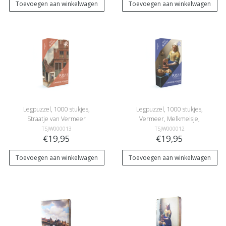
Toevoegen aan winkelwagen
Toevoegen aan winkelwagen
Legpuzzel, 1000 stukjes,
Legpuzzel, 1000 stukjes,
Straatje van Vermeer
Vermeer, Melkmeisje,
Rijksmuseum
TSJW000013
TSJW000012
€19,95
€19,95
Toevoegen aan winkelwagen
Toevoegen aan winkelwagen