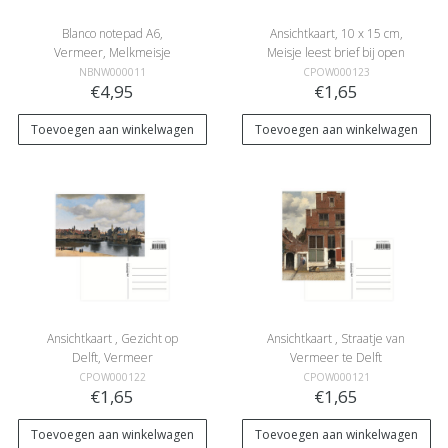
Blanco notepad A6,
Ansichtkaart, 10 x 15 cm,
Vermeer, Melkmeisje
Meisje leest brief bij open
venster, Vermeer
NBNW000011
CPOW000123
€4,95
€1,65
Toevoegen aan winkelwagen
Toevoegen aan winkelwagen
Ansichtkaart , Gezicht op
Ansichtkaart , Straatje van
Delft, Vermeer
Vermeer te Delft
CPOW000122
CPOW000121
€1,65
€1,65
Toevoegen aan winkelwagen
Toevoegen aan winkelwagen