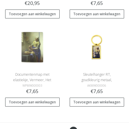
€20,95
€7,65
Toevoegen aan winkelwagen
Toevoegen aan winkelwagen
Documentenmap met
Sleutelhanger RT,
elastiekje, Vermeer, Het
goudkleurig metaal,
melkmeisje
Melkmeid Vermeer
WPMW000003
AKMW000006
€7,65
€7,65
Toevoegen aan winkelwagen
Toevoegen aan winkelwagen