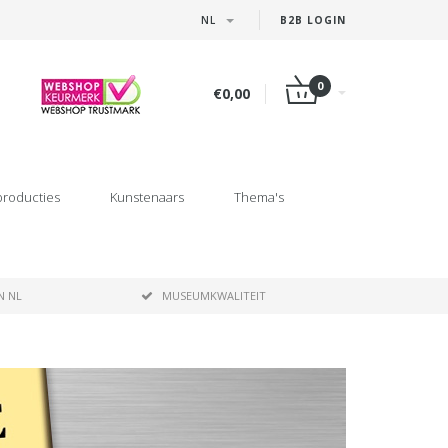
NL
B2B LOGIN
0
€0,00
producties
Kunstenaars
Thema's
N NL
MUSEUMKWALITEIT