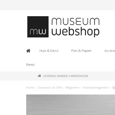
Huis & Deco
Pen & Papier
Access
News
LEVERING BINNEN 3 WERKDAGEN
Home
/
Souvenirs & Gifts
/
Magneten
/
Koelkastmagneten
/
Q