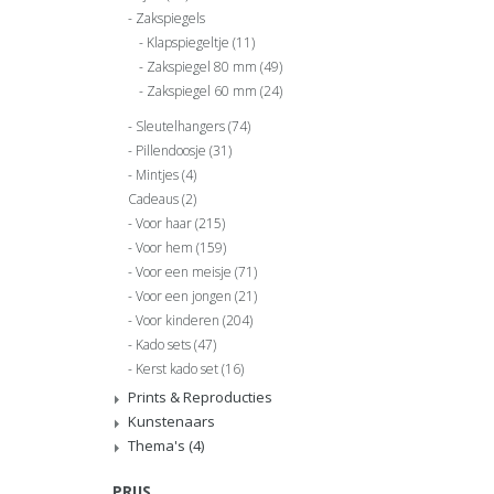
Zakspiegels
Klapspiegeltje
(11)
Zakspiegel 80 mm
(49)
Zakspiegel 60 mm
(24)
Sleutelhangers
(74)
Pillendoosje
(31)
Mintjes
(4)
Cadeaus
(2)
Voor haar
(215)
Voor hem
(159)
Voor een meisje
(71)
Voor een jongen
(21)
Voor kinderen
(204)
Kado sets
(47)
Kerst kado set
(16)
Prints & Reproducties
Kunstenaars
Thema's
(4)
PRIJS