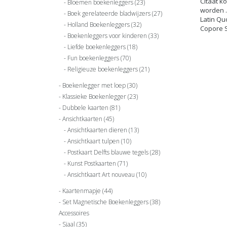
Citaat k
Bloemen boekenleggers
(23)
worden ..
Boek gerelateerde bladwijzers
(27)
Latin Qu
Holland Boekenleggers
(32)
Copore 
Boekenleggers voor kinderen
(33)
Liefde boekenleggers
(18)
Fun boekenleggers
(70)
Religieuze boekenleggers
(21)
Boekenlegger met loep
(30)
Klassieke Boekenlegger
(23)
Dubbele kaarten
(81)
Ansichtkaarten
(45)
Ansichtkaarten dieren
(13)
Ansichtkaart tulpen
(10)
Postkaart Delfts blauwe tegels
(28)
Kunst Postkaarten
(71)
Ansichtkaart Art nouveau
(10)
Kaartenmapje
(44)
Set Magnetische Boekenleggers
(38)
Accessoires
Sjaal
(35)