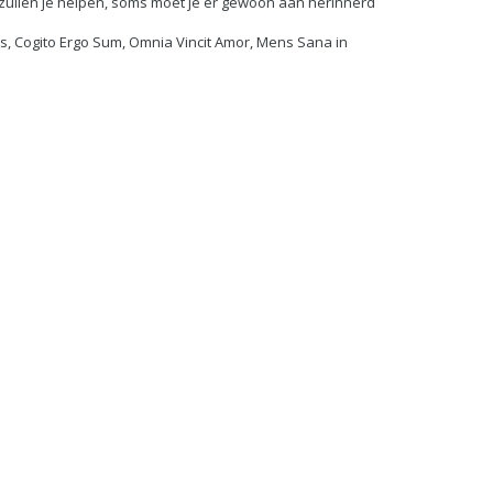
 zullen je helpen, soms moet je er gewoon aan herinnerd
as, Cogito Ergo Sum, Omnia Vincit Amor, Mens Sana in