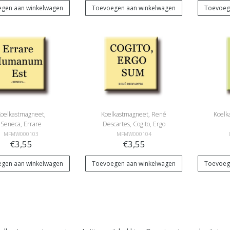
gen aan winkelwagen
Toevoegen aan winkelwagen
Toevoeg
oelkastmagneet,
Koelkastmagneet, René
Koelk
Seneca, Errare
Descartes, Cogito, Ergo
Humanium Est
Sum
MFMW000103
MFMW000104
€3,55
€3,55
gen aan winkelwagen
Toevoegen aan winkelwagen
Toevoeg