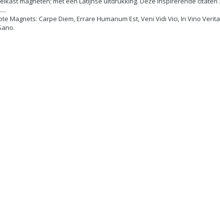
oelkast magneten; met een Latijnse uitdrukking. Deze inspirerende citaten
...
ote Magnets: Carpe Diem, Errare Humanum Est, Veni Vidi Vici, In Vino Verit
Sano.