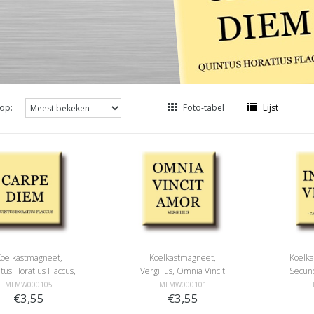
op:
Foto-tabel
Lijst
oelkastmagneet,
Koelkastmagneet,
Koelka
tus Horatius Flaccus,
Vergilius, Omnia Vincit
Secund
Carpe Diem
Amor
MFMW000105
MFMW000101
€3,55
€3,55