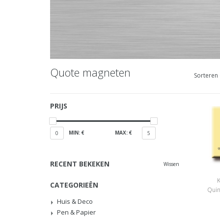
Quote magneten
Sorteren 
PRIJS
MIN: €
MAX: €
0
5
RECENT BEKEKEN
Wissen
K
CATEGORIEËN
Quin
Huis & Deco
Pen & Papier