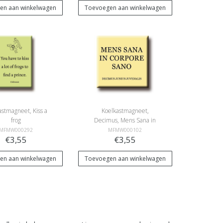
en aan winkelwagen
Toevoegen aan winkelwagen
astmagneet, Kiss a
Koelkastmagneet,
frog
Decimus, Mens Sana in
Corpore Sano
MFMW000292
MFMW000102
€3,55
€3,55
en aan winkelwagen
Toevoegen aan winkelwagen