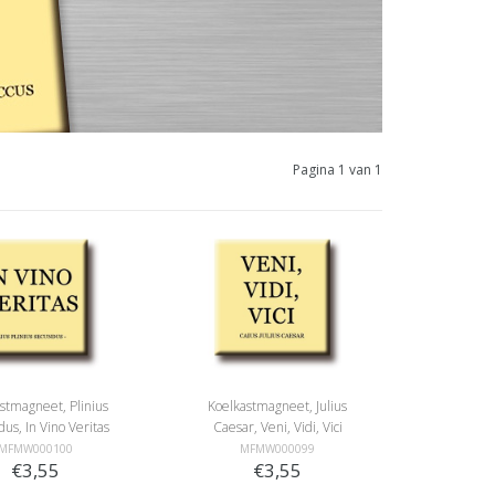
Pagina 1 van 1
stmagneet, Plinius
Koelkastmagneet, Julius
us, In Vino Veritas
Caesar, Veni, Vidi, Vici
MFMW000100
MFMW000099
€3,55
€3,55