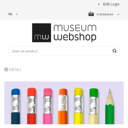
B2B Login
NL
0 Artikelen
MENU