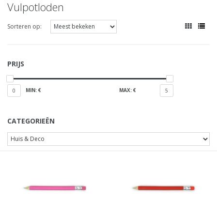
Vulpotloden
Sorteren op:
PRIJS
MIN: €
MAX: €
0
5
CATEGORIEËN