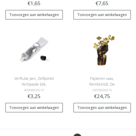
€1,65
€7,65
Toevoegen aan winkelwagen
Toevoegen aan winkelwagen
Verftube pen, Zelfportet
Papieren vaas,
Verbaasde blik,
Rembrandt, De
Rembrandt
Nachtwacht
WPAW000019
HPVW000010
€3,25
€24,75
Toevoegen aan winkelwagen
Toevoegen aan winkelwagen