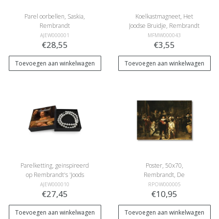
Parel oorbellen, Saskia,
Koelkastmagneet, Het
Rembrandt
Joodse Bruidje, Rembrandt
AJEW000001
MFMW000043
€28,55
€3,55
Toevoegen aan winkelwagen
Toevoegen aan winkelwagen
Parelketting, geinspireerd
Poster, 50x70,
op Rembrandt's 'Joods
Rembrandt, De
Bruidje'
Nachtwacht
AJEW000010
RPOW000005
€27,45
€10,95
Toevoegen aan winkelwagen
Toevoegen aan winkelwagen