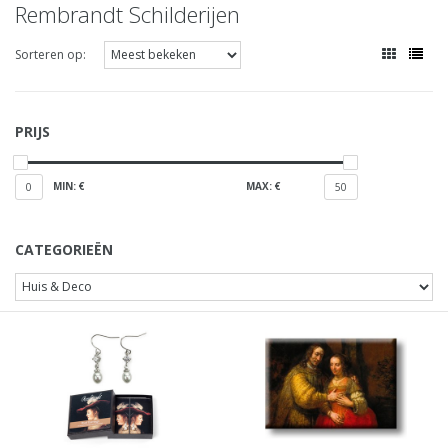
Rembrandt Schilderijen
Sorteren op:
PRIJS
MIN: €
MAX: €
0
50
CATEGORIEËN