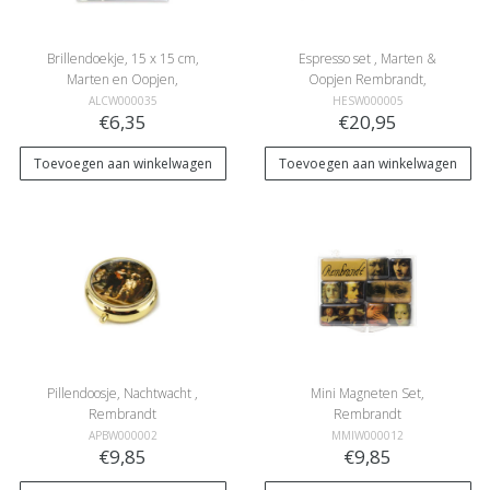
Brillendoekje, 15 x 15 cm,
Espresso set , Marten &
Marten en Oopjen,
Oopjen Rembrandt,
Rembrandt
Rijksmuseum
ALCW000035
HESW000005
€6,35
€20,95
Toevoegen aan winkelwagen
Toevoegen aan winkelwagen
Pillendoosje, Nachtwacht ,
Mini Magneten Set,
Rembrandt
Rembrandt
APBW000002
MMIW000012
€9,85
€9,85