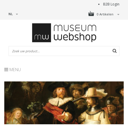
B2B Login
NL
0 Artikelen
MENU