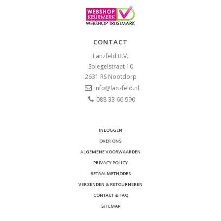
CONTACT
Lanzfeld B.V.
Spiegelstraat 10
2631 RS
Nootdorp
info@lanzfeld.nl
088 33 66 990
INLOGGEN
OVER ONS
ALGEMENE VOORWAARDEN
PRIVACY POLICY
BETAALMETHODES
VERZENDEN & RETOURNEREN
CONTACT & FAQ
SITEMAP