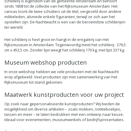
schilderij is eigendom van de gemeente Amsterdam en behoort
sinds 1808 tot de collectie van het Rijksmuseum Amsterdam. Het
canvas toont de twee schutters uit de titel, vergezeld door andere
militieleden, alsmede enkele figuranten, terwijl ze zich aan het
opstellen zijn. De Nachtwacht is een van de beroemdste schilderijen
ter wereld.
Het schilderij is heel groot en hangt in de eregalerij van Het
Rijksmuseum in Amsterdam. Tegenwoordig meet het schilderij : 379,5
cm x 453,5 cm. Zonder lijst weegt het schilderij 170 kg, met lijst 337 kg.
Museum webshop producten
In onze webshop hebben we vele producten met de Nachtwacht
erop afgebeeld. Veel producten zijn met samenwerking van het
Rijksmuseum tot stand gekomen.
Maatwerk kunstproducten voor uw project
Op zoek naar gepersonaliseerde kunstproducten? Wij bieden de
mogelijkheid om diverse artikelen – zoals mokken, notitieboekjes,
tassen en meer – te laten bedrukken met een ontwerp naar keuze.
Ideaal voor evenementen, museumwinkels of bedrijfspresentaties.