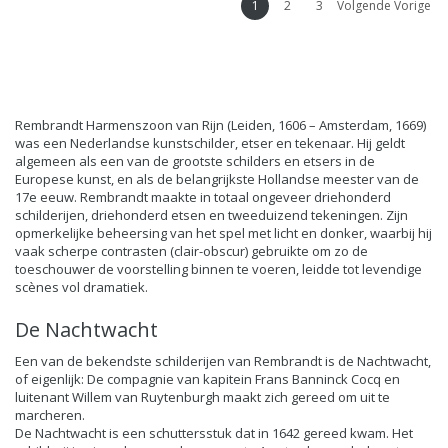
1
2
3
Volgende Vorige
Rembrandt Harmenszoon van Rijn (Leiden, 1606 – Amsterdam, 1669)
was een Nederlandse kunstschilder, etser en tekenaar. Hij geldt
algemeen als een van de grootste schilders en etsers in de
Europese kunst, en als de belangrijkste Hollandse meester van de
17e eeuw. Rembrandt maakte in totaal ongeveer driehonderd
schilderijen, driehonderd etsen en tweeduizend tekeningen. Zijn
opmerkelijke beheersing van het spel met licht en donker, waarbij hij
vaak scherpe contrasten (clair-obscur) gebruikte om zo de
toeschouwer de voorstelling binnen te voeren, leidde tot levendige
scènes vol dramatiek.
De Nachtwacht
Een van de bekendste schilderijen van Rembrandt is de Nachtwacht,
of eigenlijk: De compagnie van kapitein Frans Banninck Cocq en
luitenant Willem van Ruytenburgh maakt zich gereed om uit te
marcheren.
De Nachtwacht is een schuttersstuk dat in 1642 gereed kwam. Het