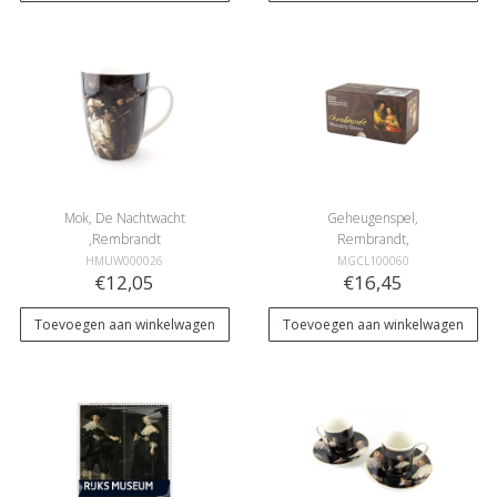
Mok, De Nachtwacht
Geheugenspel,
,Rembrandt
Rembrandt,
Meesterwerken
HMUW000026
MGCL100060
€12,05
€16,45
Toevoegen aan winkelwagen
Toevoegen aan winkelwagen