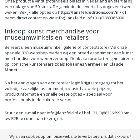
Onze productie vindt grotendeels plaats in Nederland en start al bij
een oplage van 50 stuks. De gemiddelde levertijd is ongeveer twee
weken. Bekijk alle opties op
https://lanzfeldeditions.com/nl/
of
neem direct contact op via
info@lanzfeld.nl
of +31 (0)883366990.
Inkoop kunst merchandise voor
museumwinkels en retailers
Beheert u een museumwinkel, galerie of conceptstore? Via onze
speciale B2B-webshop bieden wij een breed assortiment aan kunst
merchandise voor wederverkoop. Denk aan producten geïnspireerd
op iconische kunstenaars zoals
Johannes Vermeer
en
Claude
Monet
.
Na het aanvragen van een retailer login krijgt u toegang tot het
volledige zakelijke assortiment, inclusief actuele prijzen,
productinformatie en snelle bestelopties – speciaal voor
professionals in de culturele sector.
Stuur een e-mail naar
info@lanzfeld.nl
of bel +31 (0)883366990 om
uw B2B-account aan te vragen.
https://b2b.museum-webshop.com/nl/
Wij slaan cookies op om onze website te verbeteren. Is dat akkoord?