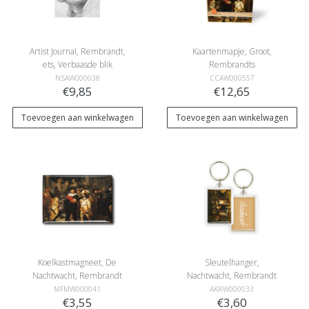
Artist Journal, Rembrandt,
Kaartenmapje, Groot,
ets, Verbaasde blik
Rembrandts
Meesterwerken
NSAW000038
CCAW000557
€9,85
€12,65
Toevoegen aan winkelwagen
Toevoegen aan winkelwagen
Koelkastmagneet, De
Sleutelhanger,
Nachtwacht, Rembrandt
Nachtwacht, Rembrandt
MFMW000041
AKRW000033
€3,55
€3,60