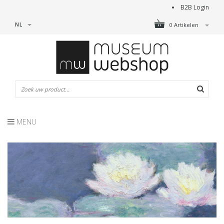
B2B Login
NL
0 Artikelen
MENU