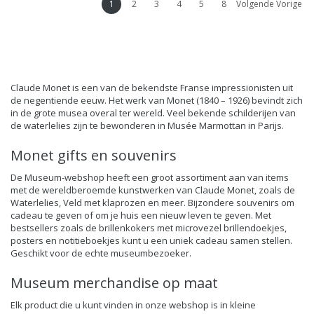
1
2
3
4
5
8
Volgende Vorige
Claude Monet is een van de bekendste Franse impressionisten uit
de negentiende eeuw. Het werk van Monet (1840 – 1926) bevindt zich
in de grote musea overal ter wereld. Veel bekende schilderijen van
de waterlelies zijn te bewonderen in Musée Marmottan in Parijs.
Monet gifts en souvenirs
De Museum-webshop heeft een groot assortiment aan van items
met de wereldberoemde kunstwerken van Claude Monet, zoals de
Waterlelies, Veld met klaprozen en meer. Bijzondere souvenirs om
cadeau te geven of om je huis een nieuw leven te geven. Met
bestsellers zoals
de brillenkokers
met microvezel brillendoekjes,
posters
en notitieboekjes kunt u een uniek cadeau samen stellen.
Geschikt voor de echte museumbezoeker.
Museum merchandise op maat
Elk product die u kunt vinden in onze webshop is in kleine