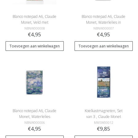
Blanco notepad A6, Claude
Blanco notepad A6, Claude
Monet, Veld met
Monet, Waterlelies in
klaprozen
avondlicht
NBNW000008
NBNW000007
€4,95
€4,95
Toevoegen aan winkelwagen
Toevoegen aan winkelwagen
Blanco notepad A6, Claude
Koelkastmagneten, Set
Monet, Waterlelies
van 3 , Claude Monet
NBNW000006
MMSW00012
€4,95
€9,85