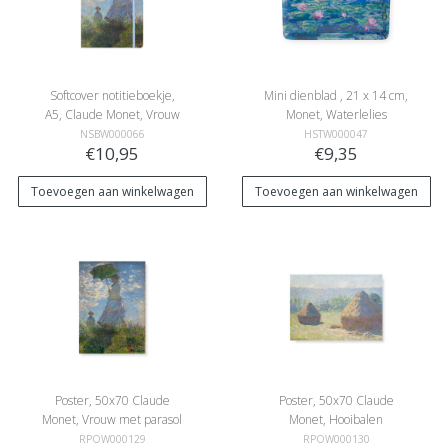
Softcover notitieboekje,
Mini dienblad , 21 x 14 cm,
A5, Claude Monet, Vrouw
Monet, Waterlelies
met parasol
NSBW000066
HSTW000047
€10,95
€9,35
Toevoegen aan winkelwagen
Toevoegen aan winkelwagen
Poster, 50x70 Claude
Poster, 50x70 Claude
Monet, Vrouw met parasol
Monet, Hooibalen
RPOW000129
RPOW000130