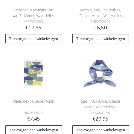
Katoenen placemats - set
Micro puzzel, 150 stukjes,
van 2 - Monet, Waterlelies
Claude Monet, Waterlelies
HPMW000002
TMPW000002
€17,95
€8,50
Toevoegen aan winkelwagen
Toevoegen aan winkelwagen
Kleurboek , Claude Monet
Sjaal , 68x68 cm, Claude
Monet, Waterlelies in
avondlicht
NBCW000007
ASSW000036
€7,45
€20,95
Toevoegen aan winkelwagen
Toevoegen aan winkelwagen