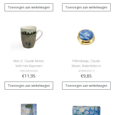
Toevoegen aan winkelwagen
Toevoegen aan winkelwagen
Mok LF, Claude Monet,
Pillendoosje, Claude
Veld met klaprozen
Monet, Waterlelies in
avondlicht
HMUW000068
APBW000013
€11,95
€9,85
Toevoegen aan winkelwagen
Toevoegen aan winkelwagen