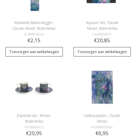
Klassieke Boekenlegger,
Aquarel Set, Claude
Claude Monet, Waterlelies
Monet, Waterlelies
KCBW000024
CASW000001
€2,15
€20,85
Toevoegen aan winkelwagen
Toevoegen aan winkelwagen
Espresso set , Monet,
Cadeaupapier, Claude
Waterlelies
Monet
HESW000015
NGWW000009
€20,95
€6,95