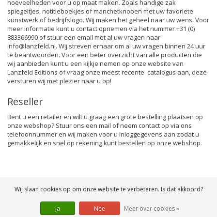
hoeveelheden voor u op maat maken. Zoals handige zak
spiegeltjes, notitieboekjes of manchetknopen met uw favoriete
kunstwerk of bedrijfslogo. Wij maken het geheel naar uw wens. Voor
meer informatie kunt u contact opnemen via het nummer +31 (0)
883366990 of stuur een email met al uw vragen naar
info@lanzfeld.nl
. Wij streven ernaar om al uw vragen binnen 24 uur
te beantwoorden. Voor een beter overzicht van alle producten die
wij aanbieden kunt u een kijkje nemen op o
nze website van
Lanzfeld Edition
s of vraag onze meest recente catalogus aan, deze
versturen wij met plezier naar u op!
Reseller
Bent u een retailer en wilt u graag een grote bestelling plaatsen op
onze webshop? Stuur ons een mail of neem contact op via ons
telefoonnummer en wij maken voor u inloggegevens aan zodat u
gemakkelijk en snel op rekening kunt bestellen op onze webshop.
Wij slaan cookies op om onze website te verbeteren. Is dat akkoord?
Ja
Nee
Meer over cookies »