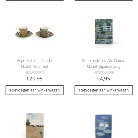
Espresso set , Claude
Blanco notepad A6, Claude
Monet, Veld met
Monet, Japanse brug
klaprozen
HESW000016
NBNW000009
€20,95
€4,95
Toevoegen aan winkelwagen
Toevoegen aan winkelwagen