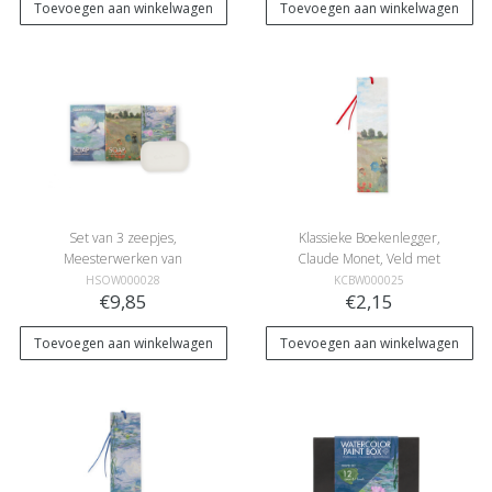
Toevoegen aan winkelwagen
Toevoegen aan winkelwagen
Set van 3 zeepjes,
Klassieke Boekenlegger,
Meesterwerken van
Claude Monet, Veld met
Claude Monet
klaprozen
HSOW000028
KCBW000025
€9,85
€2,15
Toevoegen aan winkelwagen
Toevoegen aan winkelwagen