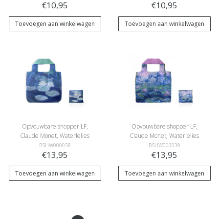
€10,95
€10,95
Toevoegen aan winkelwagen
Toevoegen aan winkelwagen
Opvouwbare shopper LF,
Opvouwbare shopper LF,
Claude Monet, Waterlelies
Claude Monet, Waterlelies
in avondlicht
BSHW000038
BSHW000039
€13,95
€13,95
Toevoegen aan winkelwagen
Toevoegen aan winkelwagen