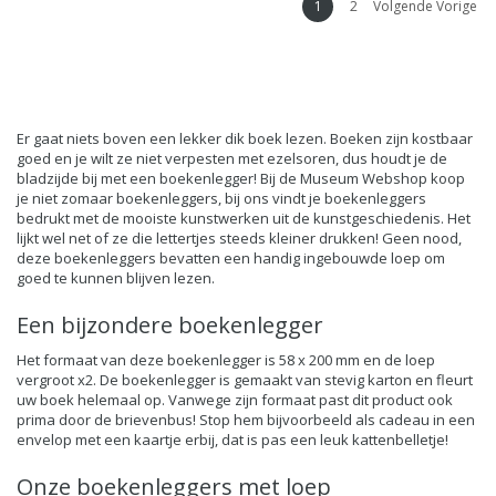
1
2
Volgende Vorige
Er gaat niets boven een lekker dik boek lezen. Boeken zijn kostbaar
goed en je wilt ze niet verpesten met ezelsoren, dus houdt je de
bladzijde bij met een boekenlegger! Bij de Museum Webshop koop
je niet zomaar boekenleggers, bij ons vindt je boekenleggers
bedrukt met de mooiste kunstwerken uit de kunstgeschiedenis. Het
lijkt wel net of ze die lettertjes steeds kleiner drukken! Geen nood,
deze boekenleggers bevatten een handig ingebouwde loep om
goed te kunnen blijven lezen.
Een bijzondere boekenlegger
Het formaat van deze boekenlegger is 58 x 200 mm en de loep
vergroot x2. De boekenlegger is gemaakt van stevig karton en fleurt
uw boek helemaal op. Vanwege zijn formaat past dit product ook
prima door de brievenbus! Stop hem bijvoorbeeld als cadeau in een
envelop met een kaartje erbij, dat is pas een leuk kattenbelletje!
Onze boekenleggers met loep