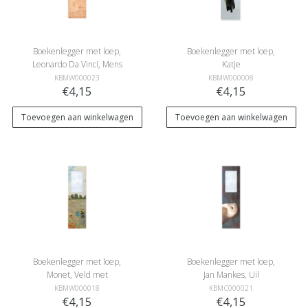
Boekenlegger met loep,
Boekenlegger met loep,
Leonardo Da Vinci, Mens
Katje
van Vitruvius
KBMW000023
KBMW000008
€4,15
€4,15
Toevoegen aan winkelwagen
Toevoegen aan winkelwagen
Boekenlegger met loep,
Boekenlegger met loep,
Monet, Veld met
Jan Mankes, Uil
klaprozen
KBMW000018
KBMC000021
€4,15
€4,15