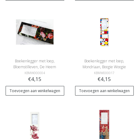
Boekenlegger met loep,
Boekenlegger met loep,
Bloemstilleven, De Heem
Mondriaan, Boogie Woogie
KBMW000004
KBMW000017
€4,15
€4,15
Toevoegen aan winkelwagen
Toevoegen aan winkelwagen