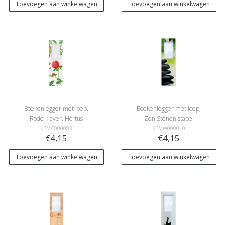
Toevoegen aan winkelwagen
Toevoegen aan winkelwagen
Boekenlegger met loep,
Boekenlegger met loep,
Rode klaver, Hortus
Zen Stenen stapel
Botanicus
KBMC000083
KBMW000010
€4,15
€4,15
Toevoegen aan winkelwagen
Toevoegen aan winkelwagen