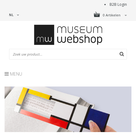
B2B Login
NL
0 Artikelen
MENU