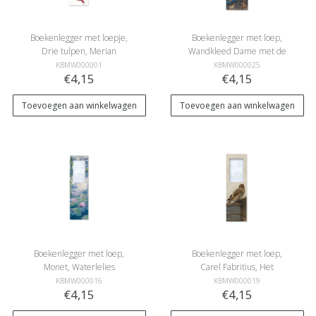
Boekenlegger met loepje,
Boekenlegger met loep,
Drie tulpen, Merian
Wandkleed Dame met de
Eenhoorn
KBMW000001
KBMW000025
€4,15
€4,15
Toevoegen aan winkelwagen
Toevoegen aan winkelwagen
Boekenlegger met loep,
Boekenlegger met loep,
Monet, Waterlelies
Carel Fabritius, Het
Puttertje
KBMW000016
KBMW000019
€4,15
€4,15