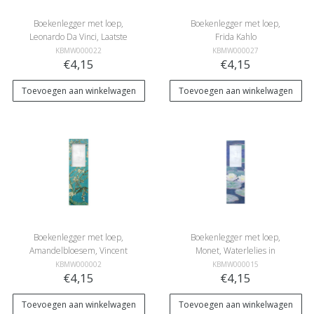
Boekenlegger met loep,
Boekenlegger met loep,
Leonardo Da Vinci, Laatste
Frida Kahlo
avondmaal
KBMW000022
KBMW000027
€4,15
€4,15
Toevoegen aan winkelwagen
Toevoegen aan winkelwagen
Boekenlegger met loep,
Boekenlegger met loep,
Amandelbloesem, Vincent
Monet, Waterlelies in
van Gogh
avondlicht
KBMW000002
KBMW000015
€4,15
€4,15
Toevoegen aan winkelwagen
Toevoegen aan winkelwagen