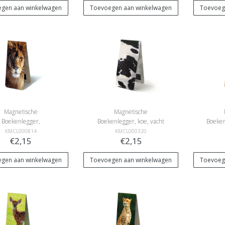
gen aan winkelwagen
Toevoegen aan winkelwagen
Toevoeg
Magnetische
Magnetische
Boekenlegger,
Boekenlegger, koe, vacht
Boeken
Leeuwenkop
KMCL000814
KMCL000320
€2,15
€2,15
gen aan winkelwagen
Toevoegen aan winkelwagen
Toevoeg