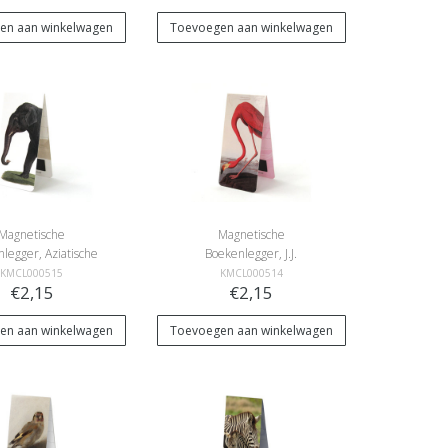
en aan winkelwagen
Toevoegen aan winkelwagen
Magnetische
Magnetische
legger, Aziatische
Boekenlegger, J.J.
olifant
Audubon, Flamingo
KMCL000515
KMCL000514
€2,15
€2,15
en aan winkelwagen
Toevoegen aan winkelwagen