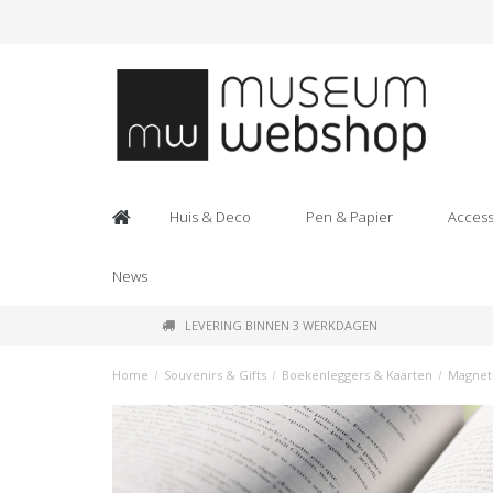
Huis & Deco
Pen & Papier
Access
News
LEVERING BINNEN 3 WERKDAGEN
Home
/
Souvenirs & Gifts
/
Boekenleggers & Kaarten
/
Magnet