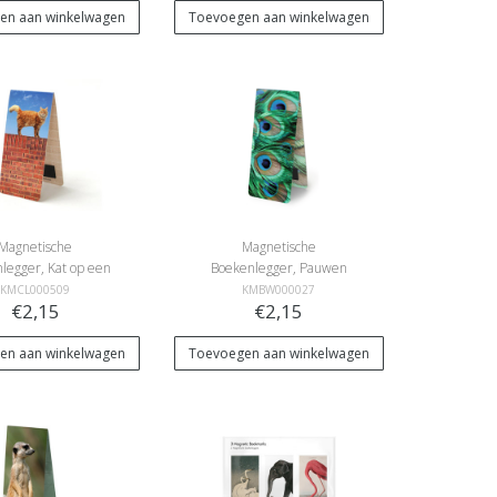
en aan winkelwagen
Toevoegen aan winkelwagen
Magnetische
Magnetische
legger, Kat op een
Boekenlegger, Pauwen
muur
veren
KMCL000509
KMBW000027
€2,15
€2,15
en aan winkelwagen
Toevoegen aan winkelwagen