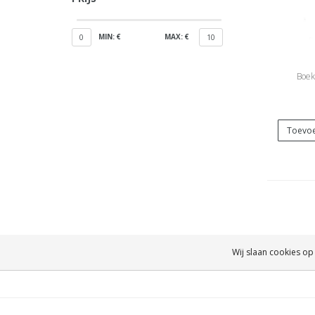
MIN: €
MAX: €
0
10
Boek
Toevoe
Wij slaan cookies op