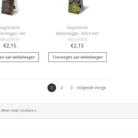
Magnetische
Magnetische
kenlegger, Het
Boekenlegger, Zebra met
tertje, Fabritius
kalfje
KMCL000874
KMCL000816
€2,15
€2,15
en aan winkelwagen
Toevoegen aan winkelwagen
1
2
3
Volgende Vorige
Meer over cookies »