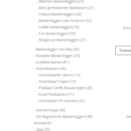
Bloemen boekenleggers
(23)
Boek gerelateerde bladwijzers
(27)
Holland Boekenleggers
(32)
Boekenleggers voor kinderen
(33)
Liefde boekenleggers
(18)
Boek
Fun boekenleggers
(70)
Religieuze boekenleggers
(21)
Boekenlegger met loep
(30)
Toevoe
Klassieke Boekenlegger
(23)
Dubbele kaarten
(81)
Ansichtkaarten
(45)
Ansichtkaarten dieren
(13)
Ansichtkaart tulpen
(10)
Postkaart Delfts blauwe tegels
(28)
Kunst Postkaarten
(71)
Ansichtkaart Art nouveau
(10)
Kaartenmapje
(44)
Set Magnetische Boekenleggers
(38)
Bo
Accessoires
Sjaal
(35)