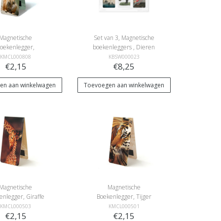
Magnetische
Set van 3, Magnetische
oekenlegger,
boekenleggers , Dieren
Stokstaartje
tekeningen
KMCL000808
KBSW000023
€2,15
€8,25
en aan winkelwagen
Toevoegen aan winkelwagen
Magnetische
Magnetische
enlegger, Giraffe
Boekenlegger, Tijger
KMCL000503
KMCL000501
€2,15
€2,15