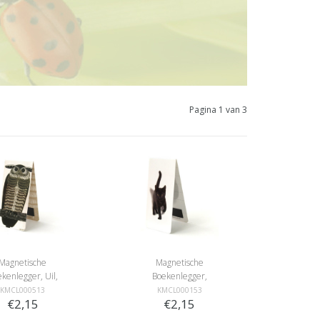
Pagina 1 van 3
Magnetische
Magnetische
kenlegger, Uil,
Boekenlegger,
Illustratie
Kitten,poesje, zwart
KMCL000513
KMCL000153
€2,15
€2,15