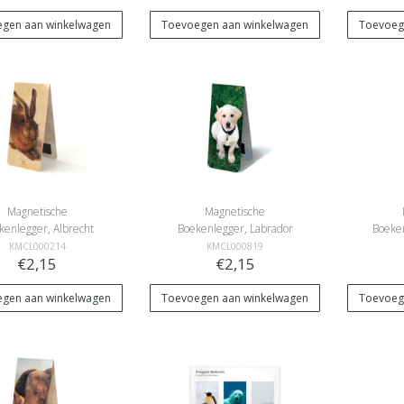
gen aan winkelwagen
Toevoegen aan winkelwagen
Toevoeg
Magnetische
Magnetische
kenlegger, Albrecht
Boekenlegger, Labrador
Boeken
Durer, Haas
Puppy
KMCL000214
KMCL000819
€2,15
€2,15
gen aan winkelwagen
Toevoegen aan winkelwagen
Toevoeg