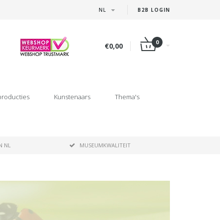
NL
B2B LOGIN
0
€0,00
producties
Kunstenaars
Thema's
N NL
MUSEUMKWALITEIT