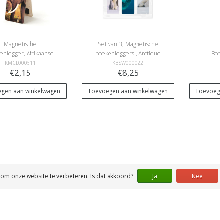
Magnetische
Set van 3, Magnetische
enlegger, Afrikaanse
boekenleggers , Arctique
Boe
olifant
Put
KMCL000511
KBSW000022
€2,15
€8,25
gen aan winkelwagen
Toevoegen aan winkelwagen
Toevoeg
 om onze website te verbeteren. Is dat akkoord?
Ja
Nee