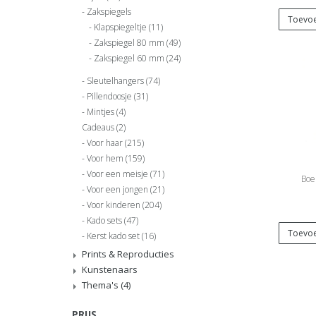
Zakspiegels
Toevoe
Klapspiegeltje
(11)
Zakspiegel 80 mm
(49)
Zakspiegel 60 mm
(24)
Sleutelhangers
(74)
Pillendoosje
(31)
Mintjes
(4)
Cadeaus
(2)
Voor haar
(215)
Voor hem
(159)
Voor een meisje
(71)
Boe
Voor een jongen
(21)
Voor kinderen
(204)
Kado sets
(47)
Toevoe
Kerst kado set
(16)
Prints & Reproducties
Kunstenaars
Thema's
(4)
PRIJS