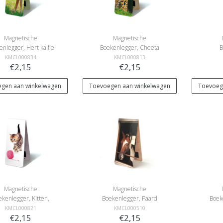
Magnetische
Magnetische
enlegger, Hert kalfje
Boekenlegger, Cheeta
B
KMCL000834
KMCL000813
€2,15
€2,15
gen aan winkelwagen
Toevoegen aan winkelwagen
Toevoeg
Magnetische
Magnetische
ekenlegger, Kitten,
Boekenlegger, Paard
Boek
poesje met wol
KMCL000821
KMCL000510
€2,15
€2,15