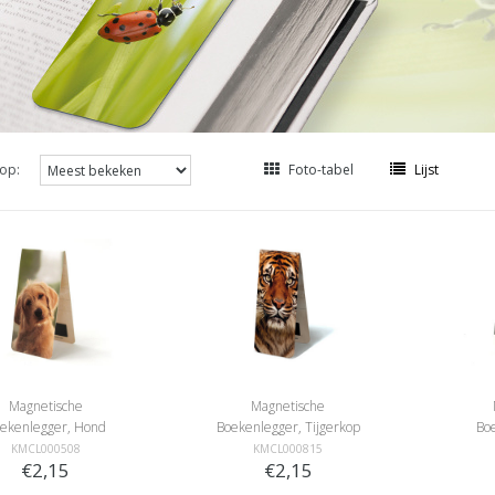
op:
Foto-tabel
Lijst
Magnetische
Magnetische
ekenlegger, Hond
Boekenlegger, Tijgerkop
Boe
KMCL000508
KMCL000815
€2,15
€2,15