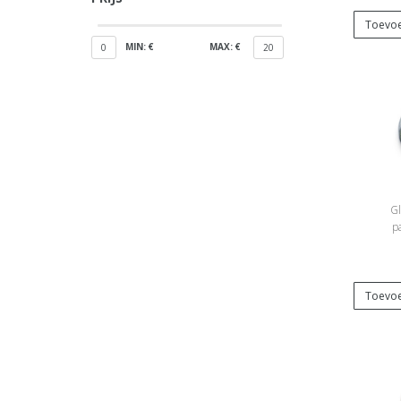
Toevoe
MIN: €
MAX: €
0
20
Gl
pa
Zelf
Toevoe