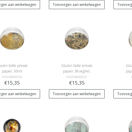
gen aan winkelwagen
Toevoegen aan winkelwagen
Toevoeg
azen bolle presse
Glazen bolle presse
Gla
papier, Klimt
papier, Brueghel,
pap
Kinderspelen
HGDW000036
HGDW000032
€15,35
€15,35
gen aan winkelwagen
Toevoegen aan winkelwagen
Toevoeg