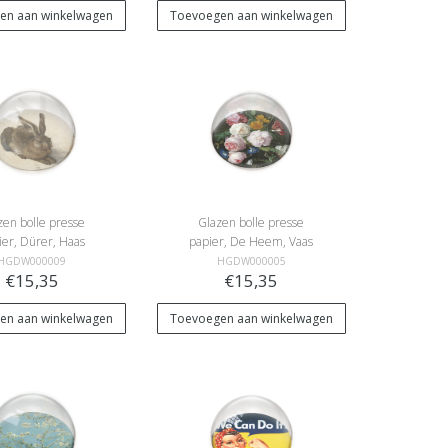
en aan winkelwagen
Toevoegen aan winkelwagen
zen bolle presse
Glazen bolle presse
ier, Dürer, Haas
papier, De Heem, Vaas
met bloemen
HGDW000009
HGDW000005
€15,35
€15,35
en aan winkelwagen
Toevoegen aan winkelwagen