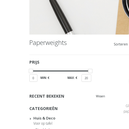
Paperweights
Sorteren 
PRIJS
MIN: €
MAX: €
0
20
RECENT BEKEKEN
Wissen
Gl
CATEGORIEËN
pap
Huis & Deco
Voor op tafel