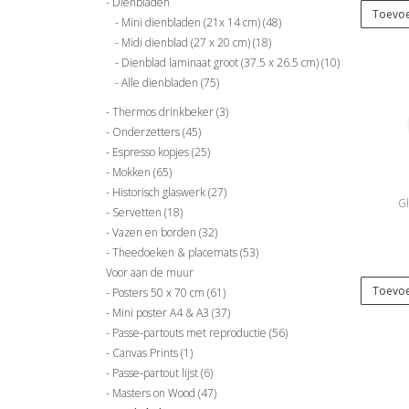
Dienbladen
Toevoe
Mini dienbladen (21x 14 cm)
(48)
Midi dienblad (27 x 20 cm)
(18)
Dienblad laminaat groot (37.5 x 26.5 cm)
(10)
Alle dienbladen
(75)
Thermos drinkbeker
(3)
Onderzetters
(45)
Espresso kopjes
(25)
Mokken
(65)
Historisch glaswerk
(27)
Gl
Servetten
(18)
Vazen en borden
(32)
Theedoeken & placemats
(53)
Voor aan de muur
Toevoe
Posters 50 x 70 cm
(61)
Mini poster A4 & A3
(37)
Passe-partouts met reproductie
(56)
Canvas Prints
(1)
Passe-partout lijst
(6)
Masters on Wood
(47)