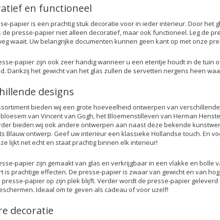
atief en functioneel
e-papier is een prachtig stuk decoratie voor in ieder interieur. Door het g
s de presse-papier niet alleen decoratief, maar ook functioneel. Leg de 
weg waait. Uw belangrijke documenten kunnen geen kant op met onze pre
sse-papier zijn ook zeer handig wanneer u een etentje houdt in de tuin o
d. Dankzij het gewicht van het glas zullen de servetten nergens heen waaien,
hillende designs
ssortiment bieden wij een grote hoeveelheid ontwerpen van verschillende
loesem van Vincent van Gogh, het Bloemenstilleven van Herman Henste
der bieden wij ook andere ontwerpen aan naast deze bekende kunstwer
ts Blauw ontwerp. Geef uw interieur een klassieke Hollandse touch. En voo
e lijkt net echt en staat prachtig binnen elk interieur!
sse-papier zijn gemaakt van glas en verkrijgbaar in een vlakke en bolle va
rt is prachtige effecten. De presse-papier is zwaar van gewicht en van hog
 presse-papier op zijn plek blijft. Verder wordt de presse-papier geleve
beschermen. Ideaal om te geven als cadeau of voor uzelf!
e decoratie