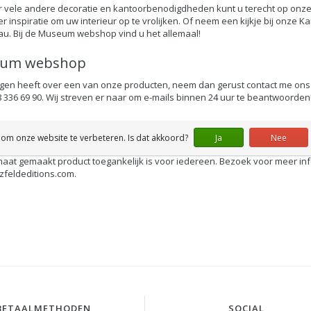
 vele andere decoratie en kantoorbenodigdheden kunt u terecht op onze 
r inspiratie om uw interieur op te vrolijken. Of neem een kijkje bij onze
Ka
u. Bij de Museum webshop vind u het allemaal!
um webshop
agen heeft over een van onze producten, neem dan gerust contact me ons 
88 336 69 90. Wij streven er naar om e-mails binnen 24 uur te beantwoorden
erk presse-papier
 om onze website te verbeteren. Is dat akkoord?
Ja
Nee
ok veel van onze presse-papier laten personaliseren met uw favoriete ku
aat gemaakt product toegankelijk is voor iedereen. Bezoek voor meer inf
feldeditions.com
.
BETAALMETHODEN
SOCIAL