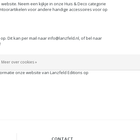
website. Neem een kijkje in onze
Huis & Deco
categorie
ntoorartikelen
voor andere handige accessoires voor op
op. Dit kan per mail naar
info@lanzfeld.nl
, of bel naar
!
Meer over cookies »
nstwerk. Wij werken veel met kleine oplagen, waardoor
ormatie onze website van Lanzfeld Editions op
CONTACT