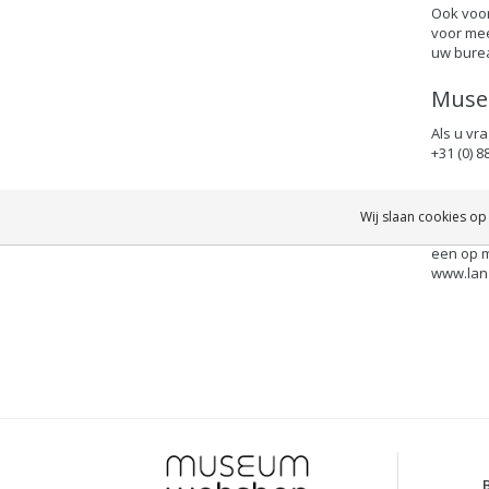
Ook voor
voor mee
uw burea
Muse
Als u vr
+31 (0) 
Maatw
Wij slaan cookies op
U kunt o
een op m
www.lanz