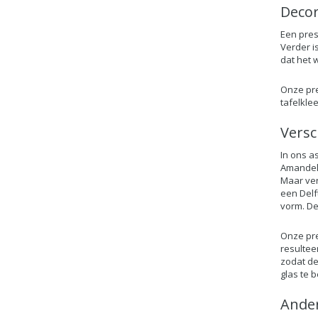
Decor
Een press
Verder i
dat het 
Onze pre
tafelklee
Versc
In ons a
Amandelb
Maar ver
een Delf
vorm. Dez
Onze pre
resultee
zodat de
glas te 
Ander