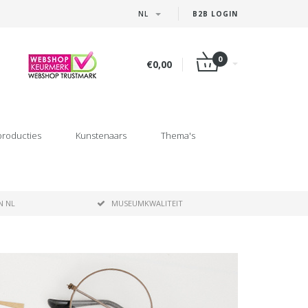
NL
B2B LOGIN
0
€0,00
producties
Kunstenaars
Thema's
N NL
MUSEUMKWALITEIT