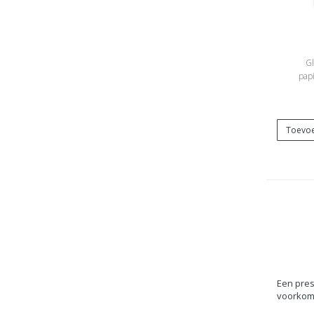
Gl
papi
Toevoe
Een
pres
voorkome