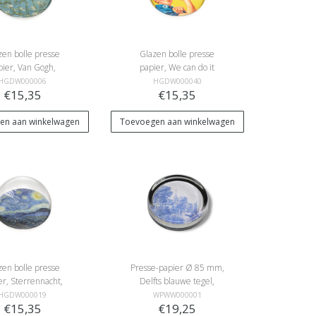
zen bolle presse
Glazen bolle presse
pier, Van Gogh,
papier, We can do it
andelbloesem
HGDW000006
HGDW000040
€15,35
€15,35
en aan winkelwagen
Toevoegen aan winkelwagen
zen bolle presse
Presse-papier Ø 85 mm,
er, Sterrennacht,
Delfts blauwe tegel,
ncent van Gogh
Frytom
HGDW000019
WPWW000001
€15,35
€19,25