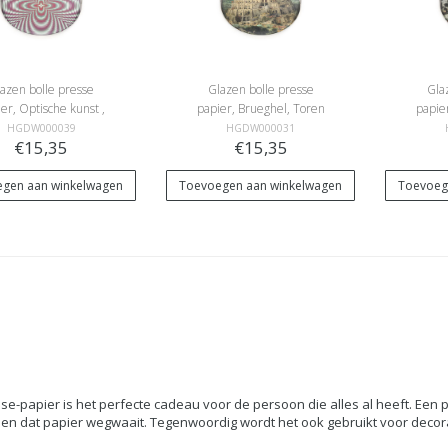
azen bolle presse
Glazen bolle presse
Gla
er, Optische kunst ,
papier, Brueghel, Toren
papier
kleur
van Babel
HGDW000039
HGDW000031
€15,35
€15,35
gen aan winkelwagen
Toevoegen aan winkelwagen
Toevoeg
se-papier
is het perfecte cadeau voor de persoon die alles al heeft. Een
n dat papier wegwaait. Tegenwoordig wordt het ook gebruikt voor decor