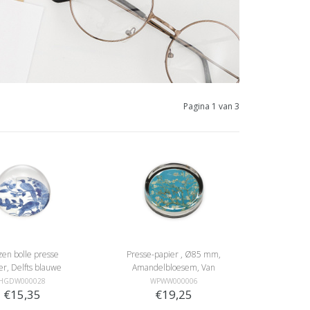
Pagina 1 van 3
zen bolle presse
Presse-papier , Ø85 mm,
er, Delfts blauwe
Amandelbloesem, Van
ls, Rijksmuseum
Gogh
HGDW000028
WPWW000006
€15,35
€19,25