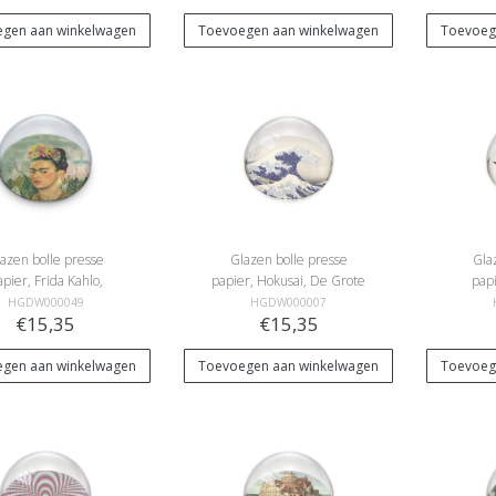
gen aan winkelwagen
Toevoegen aan winkelwagen
Toevoeg
azen bolle presse
Glazen bolle presse
Gla
pier, Frida Kahlo,
papier, Hokusai, De Grote
papi
portret -Dr Eloesser
Golf
HGDW000049
HGDW000007
€15,35
€15,35
gen aan winkelwagen
Toevoegen aan winkelwagen
Toevoeg