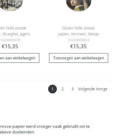
zen bolle presse
Glazen bolle presse
, Brueghel, Jagers
papier, Vermeer, Meisje
In de Sneeuw
met de parel
HGDW000030
HGDW000004
€15,35
€15,35
en aan winkelwagen
Toevoegen aan winkelwagen
1
2
3
Volgende Vorige
 presse-papier werd vroeger vaak gebruikt om te
atieve doeleinden.