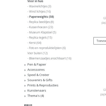
Voor in huis
Waxinelichtjes
(3)
Wind lichtjes
(16)
Paperweights
(58)
Gl
Replica beeldjes
(8)
pap
Kussenhoezen
(23)
Museum Klapstoel
(5)
Replica tegels
(15)
Toevoe
Kerst
(64)
Foto en reproduktielijsten
(6)
Voor buiten
(12)
Bloemenzaadjes ansichtkaart
(16)
Pen & Papier
Accessoires
Speel & Creëer
Souvenirs & Gifts
Prints & Reproducties
Gl
Kunstenaars
papi
Thema's
(4)
PRIJS