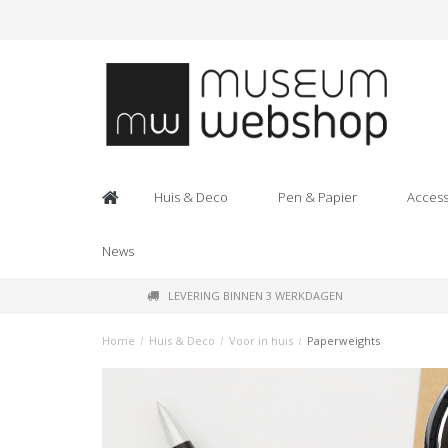
Huis & Deco
Pen & Papier
Access
News
LEVERING BINNEN 3 WERKDAGEN
Home
/
Huis & Deco
/
Voor in huis
/
Paperweights