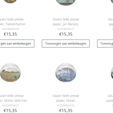
azen bolle presse
Glazen bolle presse
Gla
ier, Toetanchamon
papier, Jan Mankes,
pa
Bomenrij
Am
HGDW000050
HGDW000037
€15,35
€15,35
gen aan winkelwagen
Toevoegen aan winkelwagen
Toevoeg
azen bolle presse
Glazen bolle presse
Gla
er, Monet, Veld met
papier, Monet,
papi
klaprozen
Waterlelies
Vi
HGDW000027
HGDW000025
€15,35
€15,35