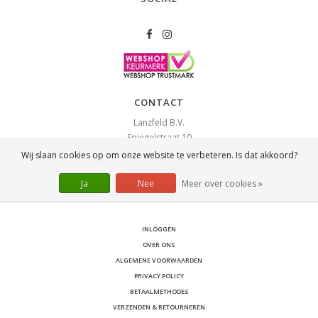
CONTACT
Lanzfeld B.V.
Spiegelstraat 10
2631 RS
Nootdorp
Wij slaan cookies op om onze website te verbeteren. Is dat akkoord?
info@lanzfeld.nl
Ja
Nee
Meer over cookies »
088 33 66 990
INLOGGEN
OVER ONS
ALGEMENE VOORWAARDEN
PRIVACY POLICY
BETAALMETHODES
VERZENDEN & RETOURNEREN