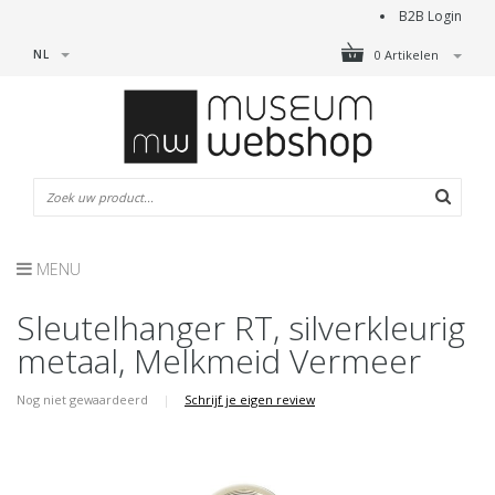
B2B Login
NL
0 Artikelen
MENU
Sleutelhanger RT, silverkleurig
metaal, Melkmeid Vermeer
Nog niet gewaardeerd
|
Schrijf je eigen review