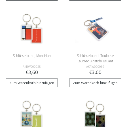
Schlüsselbund, Mondrian
Schlüsselbund, Toulouse
Lautrec, Aristide Bruant
Ambassadeurs
AKRW000028
AKRW000069
€3,60
€3,60
Zum Warenkorb hinzufügen
Zum Warenkorb hinzufügen