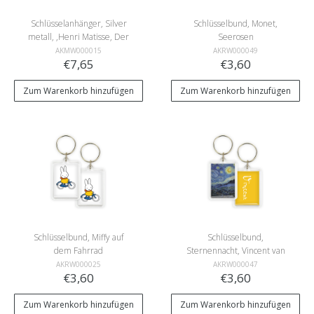
Schlüsselanhänger, Silver
Schlüsselbund, Monet,
metall, ,Henri Matisse, Der
Seerosen
Papagei und die
AKMW000015
AKRW000049
€7,65
€3,60
Meerjungfrau
Zum Warenkorb hinzufügen
Zum Warenkorb hinzufügen
Schlüsselbund, Miffy auf
Schlüsselbund,
dem Fahrrad
Sternennacht, Vincent van
Gogh
AKRW000025
AKRW000047
€3,60
€3,60
Zum Warenkorb hinzufügen
Zum Warenkorb hinzufügen