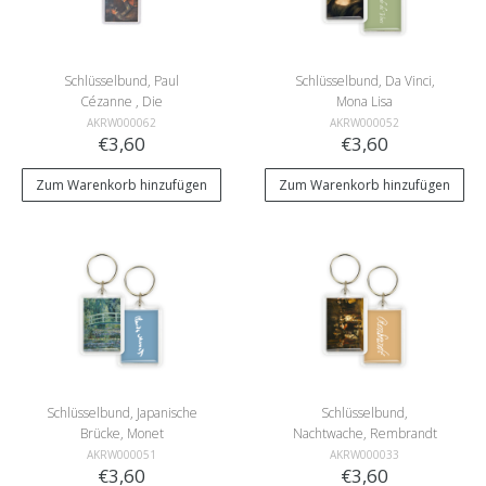
Schlüsselbund, Paul
Schlüsselbund, Da Vinci,
Cézanne , Die
Mona Lisa
Kartenspieler
AKRW000062
AKRW000052
€3,60
€3,60
Zum Warenkorb hinzufügen
Zum Warenkorb hinzufügen
Schlüsselbund, Japanische
Schlüsselbund,
Brücke, Monet
Nachtwache, Rembrandt
AKRW000051
AKRW000033
€3,60
€3,60