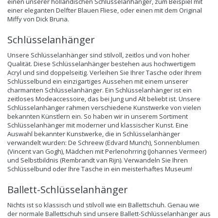
einen unserer holländischen Schlüsselanhänger, zum Beispiel mit
einer eleganten Delfter Blauen Fliese, oder einen mit dem Original
Miffy von Dick Bruna.
Schlüsselanhänger
Unsere
Schlüsselanhänger
sind stilvoll, zeitlos und von hoher
Qualität. Diese Schlüsselanhänger bestehen aus hochwertigem
Acryl und sind doppelseitig. Verleihen Sie Ihrer Tasche oder Ihrem
Schlüsselbund ein einzigartiges Aussehen mit einem unserer
charmanten Schlüsselanhänger. Ein Schlüsselanhänger ist ein
zeitloses Modeaccessoire, das bei Jung und Alt beliebt ist. Unsere
Schlüsselanhänger rahmen verschiedene Kunstwerke von vielen
bekannten Künstlern ein. So haben wir in unserem Sortiment
Schlüsselanhänger mit moderner und klassischer Kunst. Eine
Auswahl bekannter Kunstwerke, die in Schlüsselanhänger
verwandelt wurden: De Schreew (Edvard Munch), Sonnenblumen
(Vincent van Gogh), Mädchen mit Perlenohrring (Johannes Vermeer)
und Selbstbildnis (Rembrandt van Rijn). Verwandeln Sie Ihren
Schlüsselbund oder Ihre Tasche in ein meisterhaftes Museum!
Ballett-Schlüsselanhänger
Nichts ist so klassisch und stilvoll wie ein Ballettschuh. Genau wie
der normale Ballettschuh sind unsere
Ballett-Schlüsselanhänger
aus