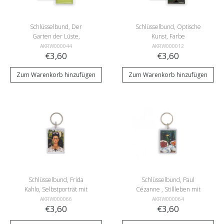
Schlüsselbund, Der
Schlüsselbund, Optische
Garten der Lüste,
Kunst, Farbe
Jheronimus Bosch
AKRW000044
AKRW000012
€3,60
€3,60
Zum Warenkorb hinzufügen
Zum Warenkorb hinzufügen
Schlüsselbund, Frida
Schlüsselbund, Paul
Kahlo, Selbstporträt mit
Cézanne , Stillleben mit
Dornenhalsband und
einem Teller Kirschen
AKRW000066
AKRW000064
€3,60
€3,60
Kolibri