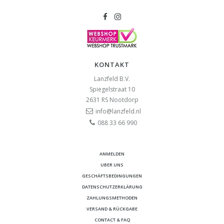
KONTAKT
Lanzfeld B.V.
Spiegelstraat 10
2631 RS
Nootdorp
info@lanzfeld.nl
088 33 66 990
ANMELDEN
UBER UNS
GESCHÄFTSBEDINGUNGEN
DATENSCHUTZERKLÄRUNG
ZAHLUNGSMETHODEN
VERSAND & RÜCKGABE
CONTACT & FAQ