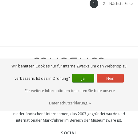
1
2
Nächste Seite
Wir benutzen Cookies nur für interne Zwecke um den Webshop zu
verbessern. Ist das in Ordnung?
Ja
Nein
Für weitere Informationen beachten Sie bitte unsere
MUSEUM-WEBSHOP
Datenschutzerklärung. »
Der Museumswebshop ist Teil von Lanzfeld Editions, einem
niederländischen Unternehmen, das 2003 gegründet wurde und
internationaler Marktführer im Bereich der Museumsware ist.
SOCIAL