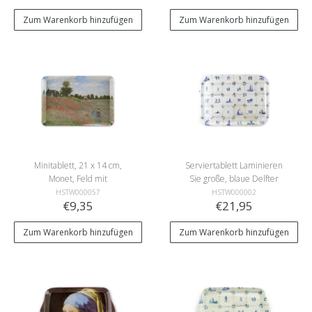
Zum Warenkorb hinzufügen
Zum Warenkorb hinzufügen
Minitablett, 21 x 14 cm,
Serviertablett Laminieren
Monet, Feld mit
Sie große, blaue Delfter
Mohnblumen
Fliesen
HSTW000057
HSTW000002
€9,35
€21,95
Zum Warenkorb hinzufügen
Zum Warenkorb hinzufügen