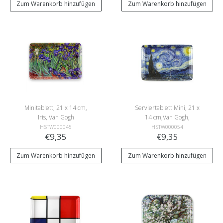
Zum Warenkorb hinzufügen
Zum Warenkorb hinzufügen
Minitablett, 21 x 14 cm,
Serviertablett Mini, 21 x
Iris, Van Gogh
14 cm,Van Gogh,
Sternennacht
HSTW000045
HSTW000054
€9,35
€9,35
Zum Warenkorb hinzufügen
Zum Warenkorb hinzufügen