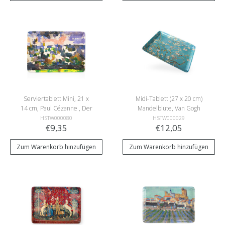
Serviertablett Mini, 21 x
Midi-Tablett (27 x 20 cm)
14 cm, Paul Cézanne , Der
Mandelblüte, Van Gogh
Garten von Lauves
HSTW000080
HSTW000029
€9,35
€12,05
Zum Warenkorb hinzufügen
Zum Warenkorb hinzufügen