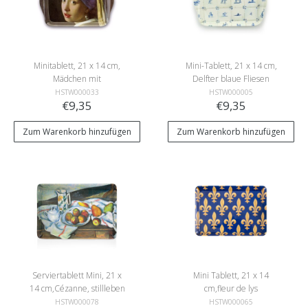
Minitablett, 21 x 14 cm,
Mini-Tablett, 21 x 14 cm,
Mädchen mit
Delfter blaue Fliesen
Perlenohrring, Vermeer
HSTW000033
HSTW000005
€9,35
€9,35
Zum Warenkorb hinzufügen
Zum Warenkorb hinzufügen
Serviertablett Mini, 21 x
Mini Tablett, 21 x 14
14 cm,Cézanne, stillleben
cm,fleur de lys
mit Pfirsichen und Birnen
HSTW000078
HSTW000065