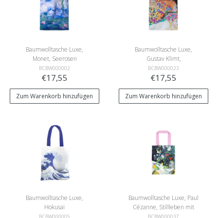
Baumwolltasche Luxe,
Baumwolltasche Luxe,
Monet, Seerosen
Gustav Klimt,
Wasserschlangen 2
BCBW000002
BCBW000023
€17,55
€17,55
Zum Warenkorb hinzufügen
Zum Warenkorb hinzufügen
Baumwolltasche Luxe,
Baumwolltasche Luxe, Paul
Hokusai
Cézanne, Stillleben mit
Blumen und Früchten
BCBW000005
BCBW000037