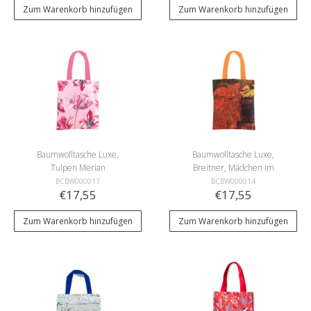
Zum Warenkorb hinzufügen
Zum Warenkorb hinzufügen
Baumwolltasche Luxe,
Baumwolltasche Luxe,
Tulpen Merian
Breitner, Mädchen im
roten Kimono
BCBW000011
BCBW000014
€17,55
€17,55
Zum Warenkorb hinzufügen
Zum Warenkorb hinzufügen