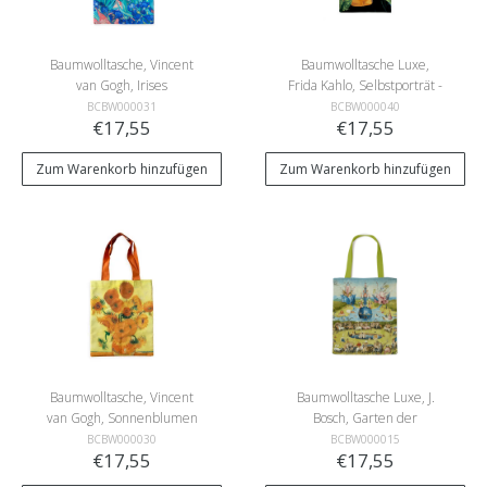
Baumwolltasche, Vincent
Baumwolltasche Luxe,
van Gogh, Irises
Frida Kahlo, Selbstporträt -
Bonito
BCBW000031
BCBW000040
€17,55
€17,55
Zum Warenkorb hinzufügen
Zum Warenkorb hinzufügen
Baumwolltasche, Vincent
Baumwolltasche Luxe, J.
van Gogh, Sonnenblumen
Bosch, Garten der
irdischen Freuden
BCBW000030
BCBW000015
€17,55
€17,55