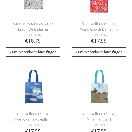
Katoenen strandtas, James
Baumwolltasche Luxe,
Ensor, De baden in
Wandteppich Dame mit
Oostende
dem Einhorn
BCBW000041
BCBW000022
€18,75
€17,55
Zum Warenkorb hinzufügen
Zum Warenkorb hinzufügen
Baumwolltasche Luxe,
Baumwolltasche Luxe,
Seerosen im Abendlicht,
Monet, Feld mit
Monet
Mohnblumen
BCBW000001
BCBW000004
€17,55
€17,55