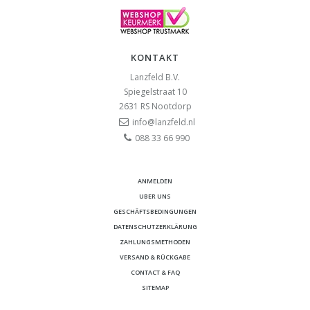
KONTAKT
Lanzfeld B.V.
Spiegelstraat 10
2631 RS
Nootdorp
info@lanzfeld.nl
088 33 66 990
ANMELDEN
UBER UNS
GESCHÄFTSBEDINGUNGEN
DATENSCHUTZERKLÄRUNG
ZAHLUNGSMETHODEN
VERSAND & RÜCKGABE
CONTACT & FAQ
SITEMAP