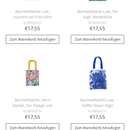
Baumwolltasche Luxe,
Baumwolltasche Luxe, Van
inspiriert von Frida Kahlo
Gogh, Mandelblüte
BCBW000025
BCBW000009
€17,55
€17,55
Zum Warenkorb hinzufügen
Zum Warenkorb hinzufügen
Baumwolltasche, Henri
Baumwolltasche Luxe,
Matisse, Der Papagei und
Delfter blauer Vögel
die Meerjungfrau
BCBW000036
BCBW000017
€17,55
€17,55
Zum Warenkorb hinzufügen
Zum Warenkorb hinzufügen