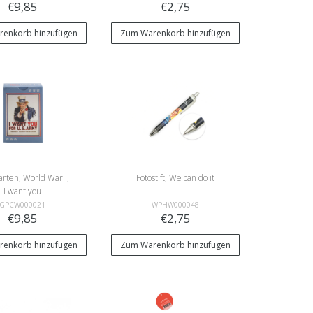
€9,85
€2,75
enkorb hinzufügen
Zum Warenkorb hinzufügen
arten, World War I,
Fotostift, We can do it
I want you
GPCW000021
WPHW000048
€9,85
€2,75
enkorb hinzufügen
Zum Warenkorb hinzufügen