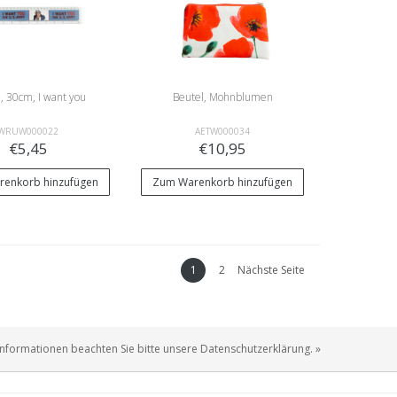
 , 30cm, I want you
Beutel, Mohnblumen
WRUW000022
AETW000034
€5,45
€10,95
enkorb hinzufügen
Zum Warenkorb hinzufügen
1
2
Nächste Seite
Informationen beachten Sie bitte unsere Datenschutzerklärung. »