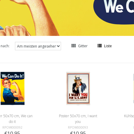
 nach:
Gitter
Liste
er 50x70 cm, We can
Poster 50x70 cm, I want
Kühls
do it
you
RPOW000092
RPOW000093
€10,95
€10,95