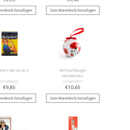
enkorb hinzufügen
Zum Warenkorb hinzufügen
arten, We can do it
Weihnachtskugel,
Mohnblumen,
unzerbrechlich
GPCW000022
HCBW000004
€9,85
€10,65
enkorb hinzufügen
Zum Warenkorb hinzufügen