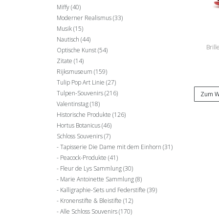
Miffy
(40)
Moderner Realismus
(33)
Musik
(15)
Nautisch
(44)
Bril
Optische Kunst
(54)
Zitate
(14)
Rijksmuseum
(159)
Tulip Pop Art Linie
(27)
Tulpen-Souvenirs
(216)
Zum W
Valentinstag
(18)
Historische Produkte
(126)
Hortus Botanicus
(46)
Schloss Souvenirs
(7)
Tapisserie Die Dame mit dem Einhorn
(31)
Peacock-Produkte
(41)
Fleur de Lys Sammlung
(30)
Marie Antoinette Sammlung
(8)
Kalligraphie-Sets und Federstifte
(39)
Kronenstifte & Bleistifte
(12)
Alle Schloss Souvenirs
(170)