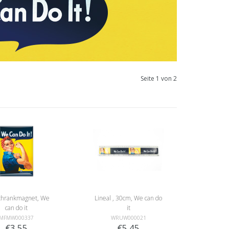
Seite 1 von 2
chrankmagnet, We
Lineal , 30cm, We can do
can do it
it
MFMW000337
WRUW000021
€3,55
€5,45