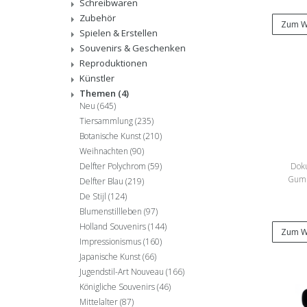
Schreibwaren
Zubehör
Zum W
Spielen & Erstellen
Souvenirs & Geschenken
Reproduktionen
Künstler
Themen
(4)
Neu
(645)
Tiersammlung
(235)
Botanische Kunst
(210)
Weihnachten
(90)
Dok
Delfter Polychrom
(59)
Gumm
Delfter Blau
(219)
De Stijl
(124)
Blumenstillleben
(97)
Holland Souvenirs
(144)
Zum W
Impressionismus
(160)
Japanische Kunst
(66)
Jugendstil-Art Nouveau
(166)
Königliche Souvenirs
(46)
Mittelalter
(87)