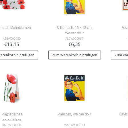
lenetui, Mohnblumen
Brillentuch, 15 x 18 cm,
Post
We can do it
ASBW000080
ALCW000067
€13,15
€6,35
arenkorb hinzufügen
Zum Warenkorb hinzufügen
Zum War
Magnetisches
Mauspad, We can do it
Künst
Lesezeichen,
Mohnblumen
KMBW000030
WMOW000023