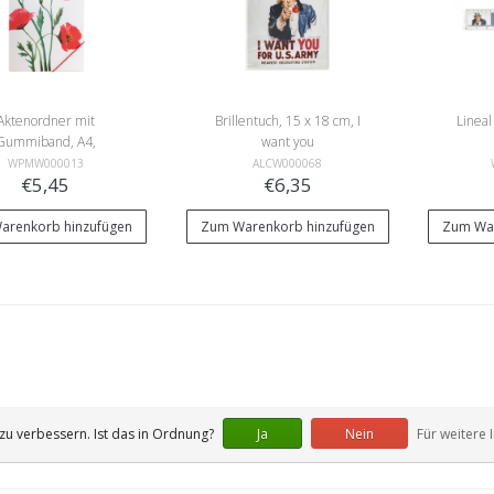
Aktenordner mit
Brillentuch, 15 x 18 cm, I
Lineal
Gummiband, A4,
want you
Mohnblumen
WPMW000013
ALCW000068
€5,45
€6,35
arenkorb hinzufügen
Zum Warenkorb hinzufügen
Zum War
u verbessern. Ist das in Ordnung?
Ja
Nein
Für weitere 