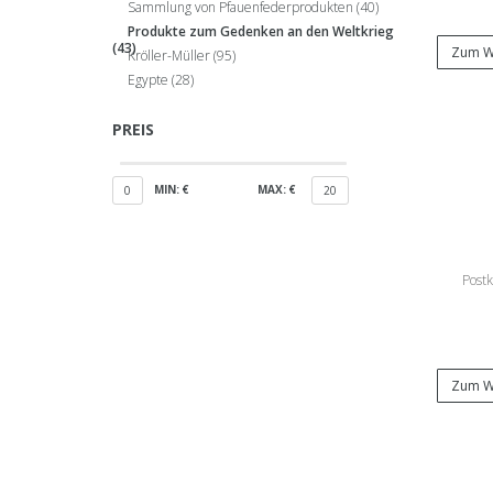
Sammlung von Pfauenfederprodukten
(40)
Produkte zum Gedenken an den Weltkrieg
(43)
Zum W
Kröller-Müller
(95)
Egypte
(28)
PREIS
MIN: €
MAX: €
0
20
Postk
Zum W