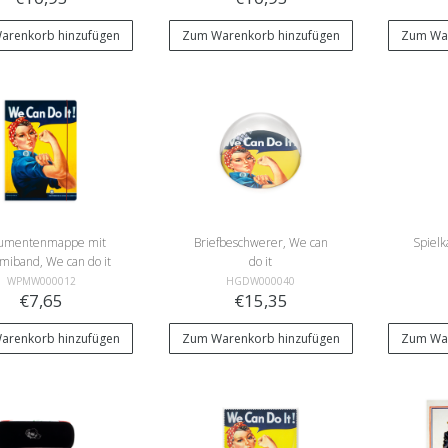
arenkorb hinzufügen
Zum Warenkorb hinzufügen
Zum War
umentenmappe mit
Briefbeschwerer, We can
Spielk
iband, We can do it
do it
WPMW000012
HGDW000040
€7,65
€15,35
arenkorb hinzufügen
Zum Warenkorb hinzufügen
Zum War