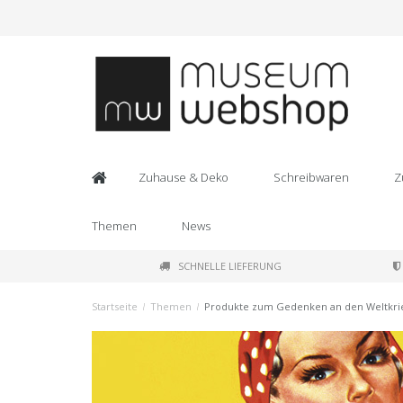
Zuhause & Deko
Schreibwaren
Z
Themen
News
SCHNELLE LIEFERUNG
Startseite
/
Themen
/
Produkte zum Gedenken an den Weltkri