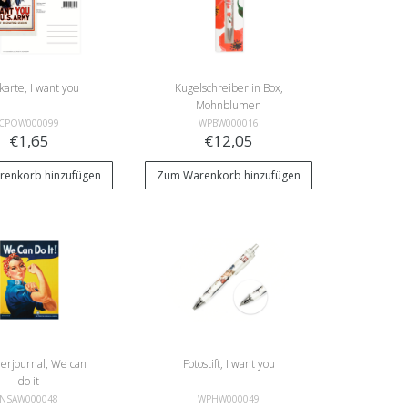
karte, I want you
Kugelschreiber in Box,
Mohnblumen
CPOW000099
WPBW000016
€1,65
€12,05
enkorb hinzufügen
Zum Warenkorb hinzufügen
lerjournal, We can
Fotostift, I want you
do it
NSAW000048
WPHW000049