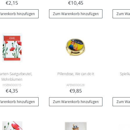
€2,15
€10,45
arenkorb hinzufügen
Zum Warenkorb hinzufügen
Zum War
arten-Saatgutbeutel,
Pillendose, We can do it
Spielk
Mohnblumen
HSBW000015
APBW000028
€4,35
€9,85
arenkorb hinzufügen
Zum Warenkorb hinzufügen
Zum War