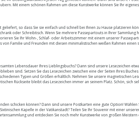
bern. Mit einem schönen Rahmen um diese Kunstwerke können Sie Ihr eigenes 
t geliefert, so dass Sie sie einfach und schnell bei Ihnen zu Hause platzieren
en Schrank oder Schreibtisch. Wenn Sie mehrere Passepartouts in Ihrer Sammlun
korieren Sie Ihr Wohn-, Schlaf- oder Arbeitszimmer mit einem unserer Passepart
os von Familie und Freunden mit diesen minimalistischen weißen Rahmen einen 
gesamten Lebensdauer Ihres Lieblingsbuchs? Dann sind unsere
Lesezeichen
etwa
blieben sind. Setzen Sie das Lesezeichen zwischen eine der Seiten Ihres Buches 
n verschiedenen Typen und Größen erhältlich. Nehmen Sie unsere magnetischen Lese
tischen Rückseite bleibt das Lesezeichen immer an seinem Platz. Schön, sich s
manden schicken können? Dann sind unsere
Postkarten
eine gute Option! Wählen 
ixtinischen Kapelle in der Vatikanstadt? Teilen Sie Ihr Souvenir mit einer unsere
ostkartensammlung und entdecken Sie noch mehr Kunstwerke von großen Meistern 