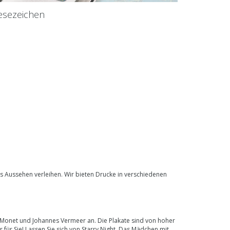
esezeichen
s Aussehen verleihen. Wir bieten
Drucke in verschiedenen
e Monet und Johannes Vermeer an. Die
Plakate
sind von hoher
ür Sie! Lassen Sie sich von Starry Night, Das Mädchen mit