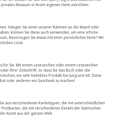
privates Museum in Ihrem eigenen Heim einrichten.
 können. Hängen Sie einen unserer Rahmen an die Wand oder
g haben, können Sie diese auch verwenden, um eine schöne
outs. Bevorzugen Sie etwas mit einer persönlichen Note? Wir
schicken Look.
s für Sie. Mit einem Lesezeichen oder einem Lesezeichen
oder Ihrer Zeitschrift, so dass Sie das Buch oder die
zeichen, ein sehr beliebtes Produkt bei Jung und Alt. Diese
elbst oder anderen ein Geschenk zu machen!
Sie aus verschiedenen Kartentypen, die mit unterschiedlichen
r Postkarten, die mit verschiedenen Details der Sixtinischen
der Kunst aus der ganzen Welt.