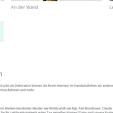
An der Wand
L
n
r Drucke als Dekoration können Sie Ihrem Interieur im Handumdrehen ein andere
artout-Rahmen und mehr.
von Werken berühmter Meister wie Rembrandt van Rijn, Piet Mondriaan, Claud
ie Ihr Lieblingskunstwerk jeden Tag genießen können? Dann sind unsere Poster f