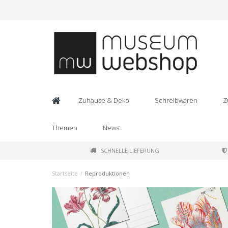
Zuhause & Deko
Schreibwaren
Z
Themen
News
SCHNELLE LIEFERUNG
Startseite
/
Reproduktionen