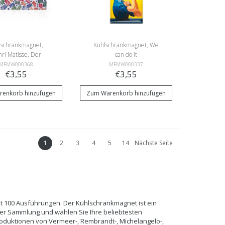
lschrankmagnet,
Kühlschrankmagnet, We
ri Matisse, Der
can do it
apagei und die
MFMW000368
MFMW000337
€3,55
€3,55
Meerjungfrau
enkorb hinzufügen
Zum Warenkorb hinzufügen
1
2
3
4
5
14
Nächste Seite
st 100 Ausführungen. Der Kühlschrankmagnet ist ein
rer Sammlung und wählen Sie Ihre beliebtesten
duktionen von Vermeer-, Rembrandt-, Michelangelo-,