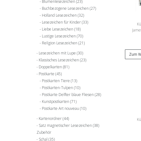
Blumenlesezeichen
(23)
Buchbezogene Lesezeichen
(27)
Holland Lesezeichen
(32)
Lesezeichen für Kinder
(33)
Kü
Liebe Lesezeichen
(18)
James
Lustige Lesezeichen
(70)
Religion Lesezeichen
(21)
Lesezeichen mit Lupe
(30)
Zum W
Klassisches Lesezeichen
(23)
Doppelkarten
(81)
Postkarte
(45)
Postkarten Tiere
(13)
Postkarten-Tulpen
(10)
Postkarte Delfter blaue Fliesen
(28)
Kunstpostkarten
(71)
Postkarte Art nouveau
(10)
Kartenordner
(44)
Kü
Satz magnetischer Lesezeichen
(38)
Zubehör
Schal
(35)