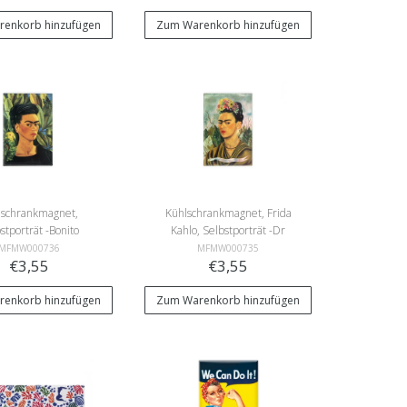
enkorb hinzufügen
Zum Warenkorb hinzufügen
lschrankmagnet,
Kühlschrankmagnet, Frida
stporträt -Bonito
Kahlo, Selbstporträt -Dr
Eloesser
MFMW000736
MFMW000735
€3,55
€3,55
enkorb hinzufügen
Zum Warenkorb hinzufügen