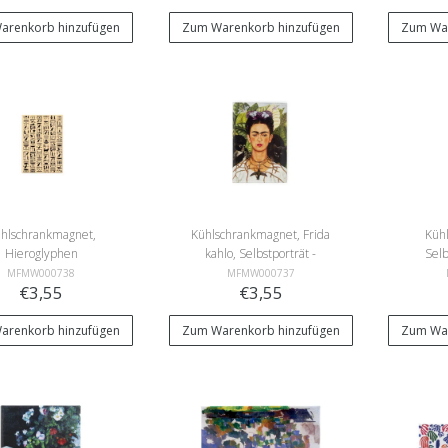
arenkorb hinzufügen
Zum Warenkorb hinzufügen
Zum War
hlschrankmagnet,
Kühlschrankmagnet, Frida
Küh
Hieroglyphen
kahlo, Selbstporträt -
Selb
Kolibri
MFMW000738
MFMW000737
€3,55
€3,55
arenkorb hinzufügen
Zum Warenkorb hinzufügen
Zum War