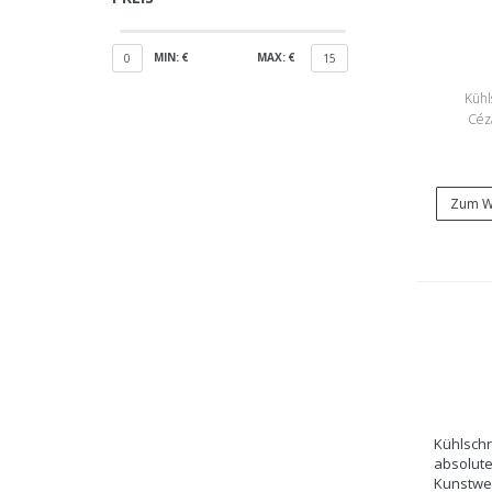
MIN: €
MAX: €
0
15
Kühl
Céz
Bl
Zum W
Kühlschr
absolute
Kunstwer