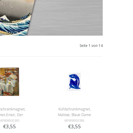
Seite 1 von 14
lschrankmagnet,
Kühlschrankmagnet,
mes Ensor, Der
Matisse, Blaue Dame
Austernesser
MFMW000383
MFMW000386
€3,55
€3,55