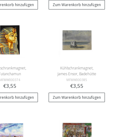
enkorb hinzufügen
Zum Warenkorb hinzufügen
lschrankmagnet,
Kühlschrankmagnet,
Tutanchamun
James Ensor, Badehütte
am Strand
MFMW000374
MFMW000385
€3,55
€3,55
enkorb hinzufügen
Zum Warenkorb hinzufügen