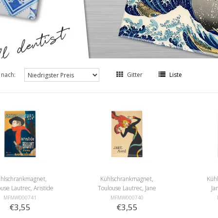
 nach:
Gitter
Liste
hlschrankmagnet,
Kühlschrankmagnet,
Küh
use Lautrec, Aristide
Toulouse Lautrec, Jane
Ja
uant Ambassadeur
Avril
MFMW000741
MFMW000740
€3,55
€3,55