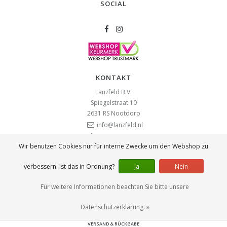
SOCIAL
KONTAKT
Lanzfeld B.V.
Spiegelstraat 10
2631 RS
Nootdorp
info@lanzfeld.nl
088 33 66 990
Wir benutzen Cookies nur für interne Zwecke um den Webshop zu
verbessern. Ist das in Ordnung?
Ja
Nein
ANMELDEN
UBER UNS
Für weitere Informationen beachten Sie bitte unsere
GESCHÄFTSBEDINGUNGEN
DATENSCHUTZERKLÄRUNG
Datenschutzerklärung. »
ZAHLUNGSMETHODEN
VERSAND & RÜCKGABE