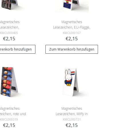
Magnetisches
Magnetisches
Lesezeichen,
Lesezeichen, EU-Flagge,
erdamer Häuser
Europa
KMCL000405
KMCL000167
€2,15
€2,15
enkorb hinzufügen
Zum Warenkorb hinzufügen
Magnetisches
Magnetisches
zeichen, rote und
Lesezeichen, Miffy in
aue Holzschuhe
Holland
KMCL000319
KMCL000721
€2,15
€2,15