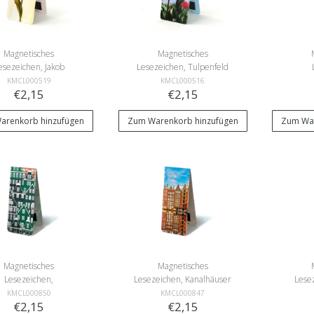
Magnetisches
Magnetisches
esezeichen, Jakob
Lesezeichen, Tulpenfeld
arrel, Rote Tulpe
Amst
KMCL000519
KMCL000516
€2,15
€2,15
arenkorb hinzufügen
Zum Warenkorb hinzufügen
Zum War
Magnetisches
Magnetisches
Lesezeichen,
Lesezeichen, Kanalhäuser
Lese
derländische Häuser
bl
KMCL000850
KMCL000847
€2,15
€2,15