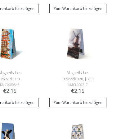
enkorb hinzufügen
Zum Warenkorb hinzufügen
Magnetisches
Magnetisches
Lesezeichen,
Lesezeichen, J. van
lhäuser, Details
Ruisdael, Windmühle
KMCL000846
KMCL000217
€2,15
€2,15
enkorb hinzufügen
Zum Warenkorb hinzufügen