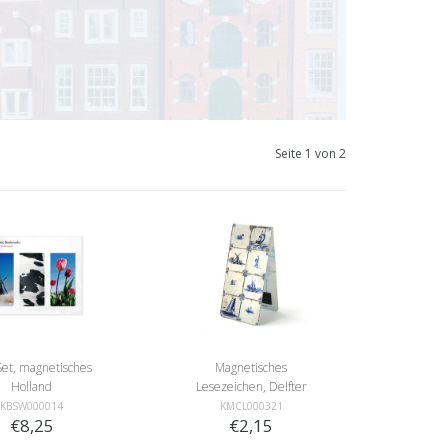
Seite 1 von 2
Set, magnetisches
Magnetisches
Holland
Lesezeichen, Delfter
blaue Fliesen
KBSW000014
KMCL000321
€8,25
€2,15