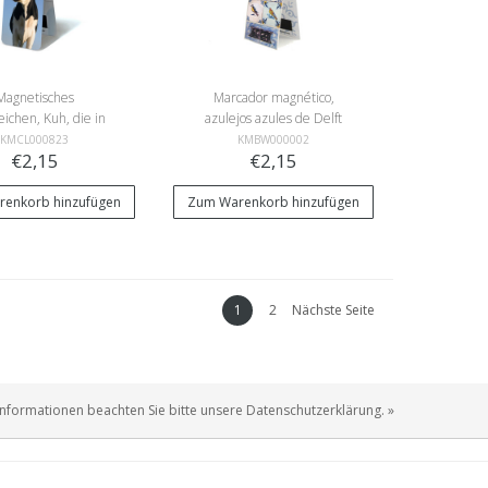
Magnetisches
Marcador magnético,
ichen, Kuh, die in
azulejos azules de Delft
 Kamera schaut
KMCL000823
KMBW000002
€2,15
€2,15
enkorb hinzufügen
Zum Warenkorb hinzufügen
1
2
Nächste Seite
Informationen beachten Sie bitte unsere Datenschutzerklärung. »