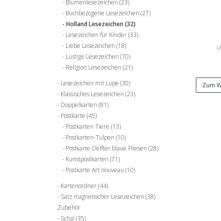
Blumenlesezeichen
(23)
Buchbezogene Lesezeichen
(27)
Holland Lesezeichen
(32)
Lesezeichen für Kinder
(33)
Liebe Lesezeichen
(18)
L
Lustige Lesezeichen
(70)
M
Religion Lesezeichen
(21)
Lesezeichen mit Lupe
(30)
Zum W
Klassisches Lesezeichen
(23)
Doppelkarten
(81)
Postkarte
(45)
Postkarten Tiere
(13)
Postkarten-Tulpen
(10)
Postkarte Delfter blaue Fliesen
(28)
Kunstpostkarten
(71)
Postkarte Art nouveau
(10)
Kartenordner
(44)
Satz magnetischer Lesezeichen
(38)
nie
Zubehör
Schal
(35)