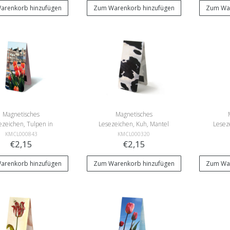
arenkorb hinzufügen
Zum Warenkorb hinzufügen
Zum War
Magnetisches
Magnetisches
ezeichen, Tulpen in
Lesezeichen, Kuh, Mantel
Lesez
Amsterdam
Wi
KMCL000843
KMCL000320
€2,15
€2,15
arenkorb hinzufügen
Zum Warenkorb hinzufügen
Zum War