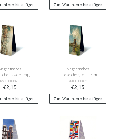
enkorb hinzufügen
Zum Warenkorb hinzufügen
Magnetisches
Magnetisches
eichen, Avercamp,
Lesezeichen, Mühle im
nterlandschaft
Juli, Gabriel
KMCL000870
KMCL000871
€2,15
€2,15
enkorb hinzufügen
Zum Warenkorb hinzufügen