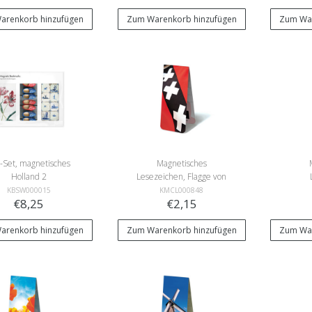
arenkorb hinzufügen
Zum Warenkorb hinzufügen
Zum War
-Set, magnetisches
Magnetisches
Holland 2
Lesezeichen, Flagge von
Amsterdam
Kana
KBSW000015
KMCL000848
€8,25
€2,15
arenkorb hinzufügen
Zum Warenkorb hinzufügen
Zum War