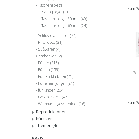
Taschenspiegel
Zum W
Klappspiegel
(11)
Taschenspiegel 80 mm
(49)
Taschenspiegel 60 mm
(24)
Schlüsselanhänger
(74)
Pillendose
(31)
Süßwaren
(4)
Geschenken
(2)
Für sie
(215)
Für ihn
(159)
3er
Für ein Mädchen
(71)
Für einen Jungen
(21)
für Kinder
(204)
Geschenksets
(47)
Zum W
Weihnachtsgeschenkset
(16)
Reproduktionen
Künstler
Themen
(4)
PREIS