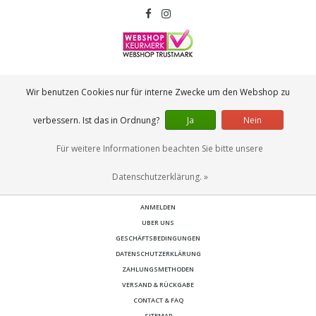
KONTAKT
Wir benutzen Cookies nur für interne Zwecke um den Webshop zu
Lanzfeld B.V.
Spiegelstraat 10
verbessern. Ist das in Ordnung?
Ja
Nein
2631 RS
Nootdorp
info@lanzfeld.nl
Für weitere Informationen beachten Sie bitte unsere
088 33 66 990
Datenschutzerklärung. »
ANMELDEN
UBER UNS
GESCHÄFTSBEDINGUNGEN
DATENSCHUTZERKLÄRUNG
ZAHLUNGSMETHODEN
VERSAND & RÜCKGABE
CONTACT & FAQ
SITEMAP