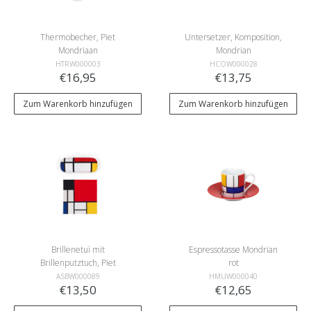
Thermobecher, Piet
Untersetzer, Komposition,
Mondriaan
Mondrian
HTRW000003
HCOW000028
€16,95
€13,75
Zum Warenkorb hinzufügen
Zum Warenkorb hinzufügen
Brillenetui mit
Espressotasse Mondrian
Brillenputztuch, Piet
rot
Mondriaan
ASBW000089
HMUW000040
€13,50
€12,65