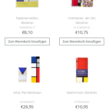
Papierservietten,
Untersetzer, 4er-Set,
Mondrian
Mondrian
HNAW000017
HCOW000042
€8,10
€10,75
Zum Warenkorb hinzufügen
Zum Warenkorb hinzufügen
Schal, Piet Mondriaan
Geschirrtuch, Mondrian
ASSW000001
HTTW000005
€26,95
€10,95