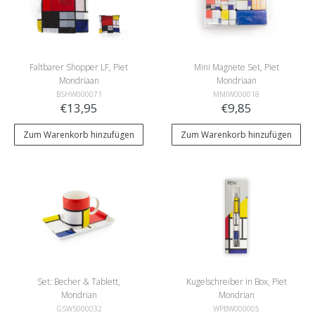
Faltbarer Shopper LF, Piet
Mini Magnete Set, Piet
Mondriaan
Mondriaan
BSHW000071
MMIW000018
€13,95
€9,85
Zum Warenkorb hinzufügen
Zum Warenkorb hinzufügen
Set: Becher & Tablett,
Kugelschreiber in Box, Piet
Mondrian
Mondrian
GSWS000032
WPBW000005