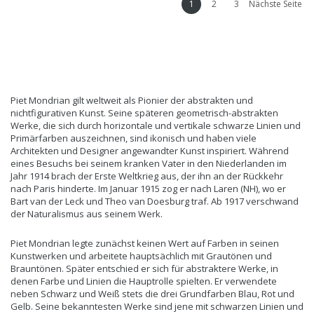
1
2
3
Nächste Seite
Piet Mondrian gilt weltweit als Pionier der abstrakten und
nichtfigurativen Kunst. Seine späteren geometrisch-abstrakten
Werke, die sich durch horizontale und vertikale schwarze Linien und
Primärfarben auszeichnen, sind ikonisch und haben viele
Architekten und Designer angewandter Kunst inspiriert. Während
eines Besuchs bei seinem kranken Vater in den Niederlanden im
Jahr 1914 brach der Erste Weltkrieg aus, der ihn an der Rückkehr
nach Paris hinderte. Im Januar 1915 zog er nach Laren (NH), wo er
Bart van der Leck und Theo van Doesburg traf. Ab 1917 verschwand
der Naturalismus aus seinem Werk.
Piet Mondrian legte zunächst keinen Wert auf Farben in seinen
Kunstwerken und arbeitete hauptsächlich mit Grautönen und
Brauntönen. Später entschied er sich für abstraktere Werke, in
denen Farbe und Linien die Hauptrolle spielten. Er verwendete
neben Schwarz und Weiß stets die drei Grundfarben Blau, Rot und
Gelb. Seine bekanntesten Werke sind jene mit schwarzen Linien und