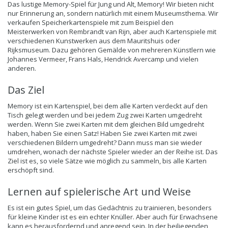
Das lustige Memory-Spiel für Jung und Alt, Memory! Wir bieten nicht
nur Erinnerung an, sondern natürlich mit einem Museumsthema. Wir
verkaufen Speicherkartenspiele mit zum Beispiel den
Meisterwerken von
Rembrandt van Rijn
, aber auch Kartenspiele mit
verschiedenen Kunstwerken aus dem Mauritshuis oder
Rijksmuseum. Dazu gehören Gemälde von mehreren Künstlern wie
Johannes Vermeer
, Frans Hals, Hendrick Avercamp und vielen
anderen.
Das Ziel
Memory ist ein Kartenspiel, bei dem alle Karten verdeckt auf den
Tisch gelegt werden und bei jedem Zug zwei Karten umgedreht
werden. Wenn Sie zwei Karten mit dem gleichen Bild umgedreht
haben, haben Sie einen Satz! Haben Sie zwei Karten mit zwei
verschiedenen Bildern umgedreht? Dann muss man sie wieder
umdrehen, wonach der nächste Spieler wieder an der Reihe ist. Das
Ziel ist es, so viele Sätze wie möglich zu sammeln, bis alle Karten
erschöpft sind.
Lernen auf spielerische Art und Weise
Es ist ein gutes Spiel, um das Gedächtnis zu trainieren, besonders
für kleine Kinder ist es ein echter Knüller. Aber auch für Erwachsene
kann es herausfordernd und anregend sein. In der beiliegenden