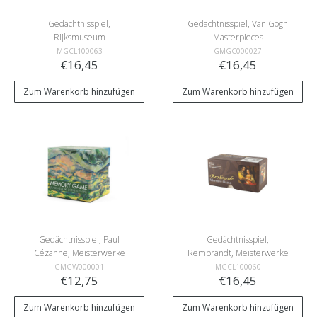
Gedächtnisspiel,
Gedächtnisspiel, Van Gogh
Rijksmuseum
Masterpieces
Masterpieces
MGCL100063
GMGC000027
€16,45
€16,45
Zum Warenkorb hinzufügen
Zum Warenkorb hinzufügen
Gedächtnisspiel, Paul
Gedächtnisspiel,
Cézanne, Meisterwerke
Rembrandt, Meisterwerke
GMGW000001
MGCL100060
€12,75
€16,45
Zum Warenkorb hinzufügen
Zum Warenkorb hinzufügen