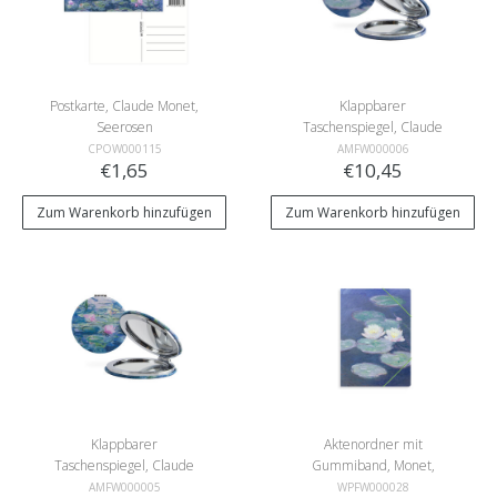
Postkarte, Claude Monet,
Klappbarer
Seerosen
Taschenspiegel, Claude
Monet, Seerosen im
CPOW000115
AMFW000006
€1,65
€10,45
Abendlicht
Zum Warenkorb hinzufügen
Zum Warenkorb hinzufügen
Klappbarer
Aktenordner mit
Taschenspiegel, Claude
Gummiband, Monet,
Monet, Seerosen
Seerosen im Abendlicht
AMFW000005
WPFW000028