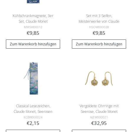
Kühlschrankmagnete, 3er
Set mit 3 Seifen,
Set, Claude Monet
Meisterwerke von Claude
Monet
MMSW00012
HSOW000028
€9,85
€9,85
Zum Warenkorb hinzufügen
Zum Warenkorb hinzufügen
Classical Lesezeichen,
Vergoldete Ohrringe mit
Claude Monet, Seerosen
Seerose, Claude Monet
KCBW000024
AJEW000021
€2,15
€32,95