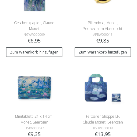
Geschenkpapier, Claude
Pillendose, Monet,
Monet
Seerosen im Abendlicht
NGWW000009
APBW000013
€6,95
€9,85
Zum Warenkorb hinzufügen
Zum Warenkorb hinzufügen
Minitablett, 21 x 14 cm,
Faltbarer Shoppe LF,
Monet, Seerosen
Claude Monet, Seerosen
im Abendlicht
HSTW000047
BSHW000038
€9,35
€13,95