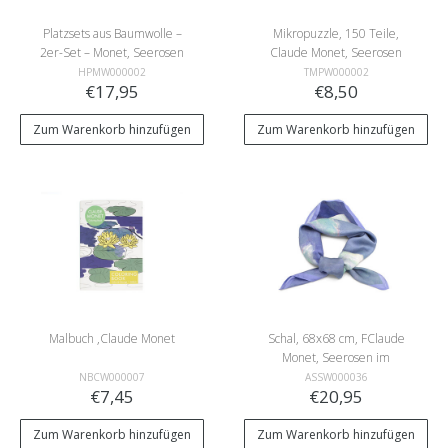
Platzsets aus Baumwolle –
Mikropuzzle, 150 Teile,
2er-Set – Monet, Seerosen
Claude Monet, Seerosen
HPMW000002
TMPW000002
€17,95
€8,50
Zum Warenkorb hinzufügen
Zum Warenkorb hinzufügen
Malbuch ,Claude Monet
Schal, 68x68 cm, FClaude
Monet, Seerosen im
Abendlicht
NBCW000007
ASSW000036
€7,45
€20,95
Zum Warenkorb hinzufügen
Zum Warenkorb hinzufügen