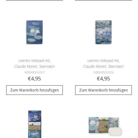
Leeres notepad A6,
Leeres notepad A6,
Claude Monet, Seerosen
Claude Monet, Seerosen
im Abendlicht
NBNW000007
NBNW000006
€4,95
€4,95
Zum Warenkorb hinzufügen
Zum Warenkorb hinzufügen