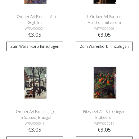
L-Ordner A4-Format, Van
L-Ordner A4-Format,
Gogh Iris
Mädchen mit einem
Perlenohrring, Vermeer
WFFW000021
WFFW000006
€3,05
€3,05
Zum Warenkorb hinzufügen
Zum Warenkorb hinzufügen
L-Ordner A4-Format, Jäger
Filesheet A4, Schlesinger,
im Schnee, Bruegel
Erdbeeren
WFFW000019
WFFW000014
€3,05
€3,05