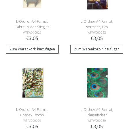
L-Ordner A4-Format,
L-Ordner A4-Format,
Fabritius, der Stieglitz
Vermeer, Das
Milchmädchen
WFFW000029
WFFW000022
€3,05
€3,05
Zum Warenkorb hinzufügen
Zum Warenkorb hinzufügen
L-Ordner A4-Format,
L-Ordner A4-Format,
Charley Toorop,
Pfauenfedern
Beemsterblüte
WFFC000029
WFFW000030
€3,05
€3,05