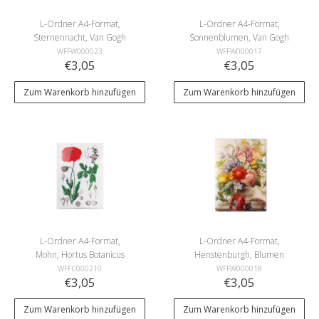
L-Ordner A4-Format,
L-Ordner A4-Format,
Sternennacht, Van Gogh
Sonnenblumen, Van Gogh
WFFW000023
WFFW000017
€3,05
€3,05
Zum Warenkorb hinzufügen
Zum Warenkorb hinzufügen
L-Ordner A4-Format,
L-Ordner A4-Format,
Mohn, Hortus Botanicus
Henstenburgh, Blumen
WFFC000210
WFFW000018
€3,05
€3,05
Zum Warenkorb hinzufügen
Zum Warenkorb hinzufügen