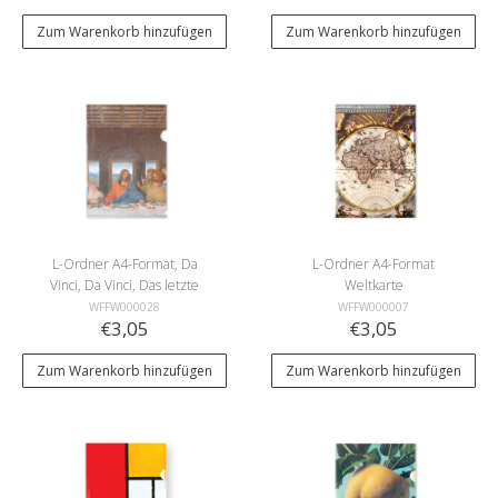
Zum Warenkorb hinzufügen
Zum Warenkorb hinzufügen
L-Ordner A4-Format, Da
L-Ordner A4-Format
Vinci, Da Vinci, Das letzte
Weltkarte
Abendmahl
WFFW000028
WFFW000007
€3,05
€3,05
Zum Warenkorb hinzufügen
Zum Warenkorb hinzufügen