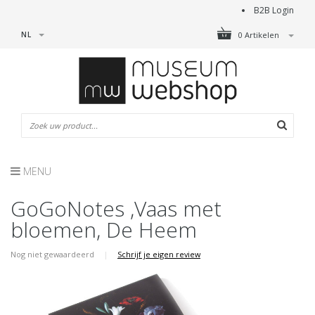
B2B Login
NL
0 Artikelen
MENU
GoGoNotes ,Vaas met
bloemen, De Heem
Nog niet gewaardeerd
|
Schrijf je eigen review