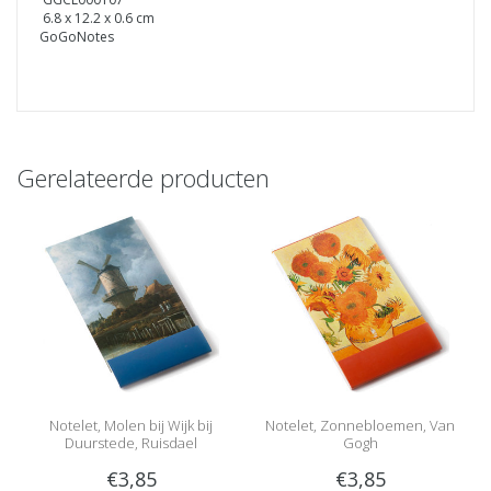
6.8 x 12.2 x 0.6 cm
GoGoNotes
Gerelateerde producten
Notelet, Molen bij Wijk bij
Notelet, Zonnebloemen, Van
Duurstede, Ruisdael
Gogh
€3,85
€3,85