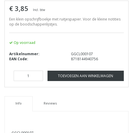
€ 3,85
Incl. btw
Een klein opschrijfboekje met ruitjespapier. Voor de kleine notities
op de boodschappenlijstjes.
Op voorraad
Artikelnummer:
GGCL000107
EAN Code:
8718144940756
TOEVOEGEN AAN WINKELWAGEN
Info
Reviews
GGCL000107