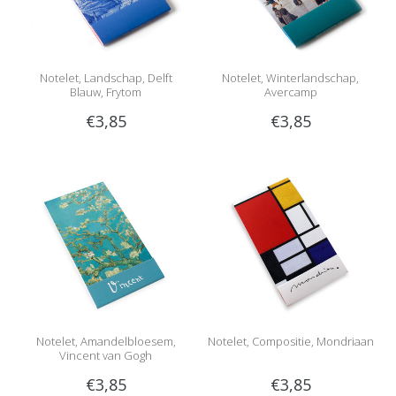
Notelet, Landschap, Delft
Notelet, Winterlandschap,
Blauw, Frytom
Avercamp
€3,85
€3,85
Notelet, Amandelbloesem,
Notelet, Compositie, Mondriaan
Vincent van Gogh
€3,85
€3,85