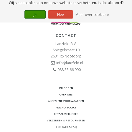
Wij slaan cookies op om onze website te verbeteren. Is dat akkoord?
Ja
Nee
Meer over cookies »
CONTACT
Lanzfeld B.V.
Spiegelstraat 10
2631 RS
Nootdorp
info@lanzfeld.nl
088 33 66 990
INLOGGEN
OVER ONS
ALGEMENE VOORWAARDEN
PRIVACY POLICY
BETAALMETHODES
VERZENDEN & RETOURNEREN
CONTACT & FAQ