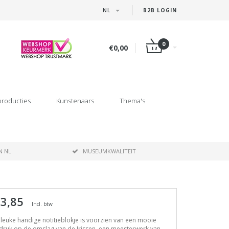
NL
B2B LOGIN
0
€0,00
producties
Kunstenaars
Thema's
N NL
MUSEUMKWALITEIT
 3,85
Incl. btw
 leuke handige notitieblokje is voorzien van een mooie
druk op de omslag van de Irissen, een meesterwerk van