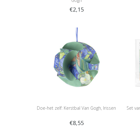
Gogh
€2,15
Doe-het zelf: Kerstbal Van Gogh, Irissen
Set va
€8,55