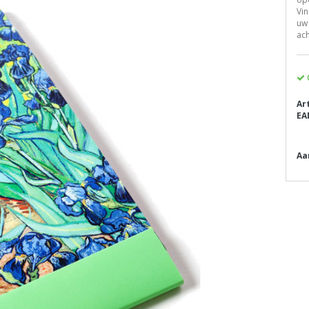
Vin
uw 
ach
Ar
EA
Aa