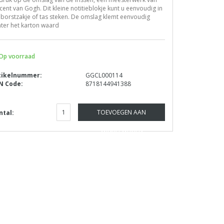
cent van Gogh. Dit kleine notitieblokje kunt u eenvoudig in
borstzakje of tas steken. De omslag klemt eenvoudig
ter het karton waard
Op voorraad
tikelnummer:
GGCL000114
N Code:
8718144941388
TOEVOEGEN AAN
ntal:
WINKELWAGEN