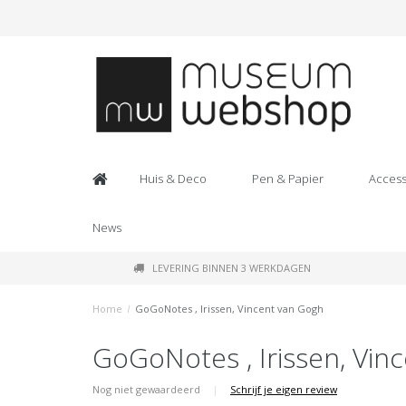
Huis & Deco
Pen & Papier
Access
News
LEVERING BINNEN 3 WERKDAGEN
Home
/
GoGoNotes , Irissen, Vincent van Gogh
GoGoNotes , Irissen, Vin
Nog niet gewaardeerd
|
Schrijf je eigen review