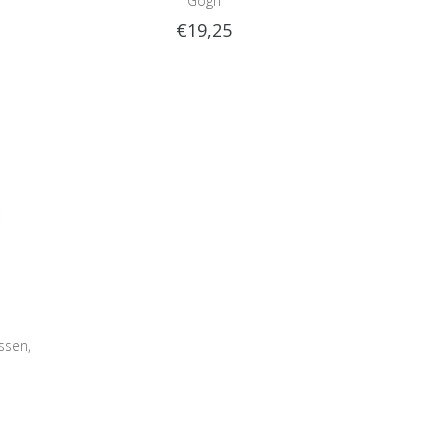
Gogh
€19,25
ssen,