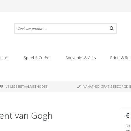
oires
Speel & Creëer
Souvenirs & Gifts
Prints & Re
VEILIGE BETAALMETHODES
VANAF €30 GRATIS BEZORGD I
cent van Gogh
€
Dit
op