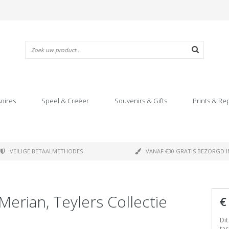
oires
Speel & Creëer
Souvenirs & Gifts
Prints & Re
VEILIGE BETAALMETHODES
VANAF €30 GRATIS BEZORGD I
erian, Teylers Collectie
€
Dit
tas