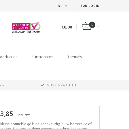
NL
B2B LOGIN
0
€0,00
producties
Kunstenaars
Thema's
N NL
MUSEUMKWALITEIT
 3,85
Incl. btw
 kleine notitieblokje kunt u eenvoudig in uw borstzakje of
 steken. De omslag klemt eenvoudig achter het karton