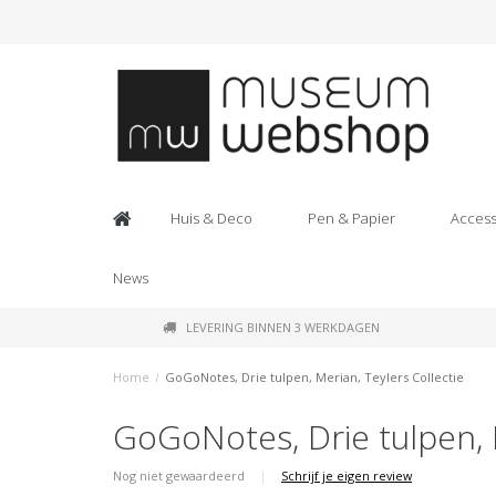
Huis & Deco
Pen & Papier
Access
News
LEVERING BINNEN 3 WERKDAGEN
Home
/
GoGoNotes, Drie tulpen, Merian, Teylers Collectie
GoGoNotes, Drie tulpen, M
Nog niet gewaardeerd
|
Schrijf je eigen review