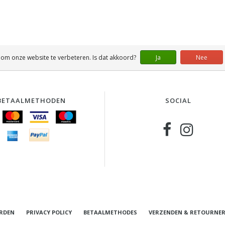
 om onze website te verbeteren. Is dat akkoord?
Ja
Nee
BETAALMETHODEN
SOCIAL
RDEN
PRIVACY POLICY
BETAALMETHODES
VERZENDEN & RETOURNE