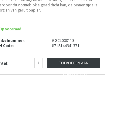
rdoor dit notitieblokje goed dicht kan, de binnenzijde is
rzien van geruit papier.
Op voorraad
tikelnummer:
GGCL000113
N Code:
8718144941371
TOEVOEGEN AAN
ntal:
WINKELWAGEN