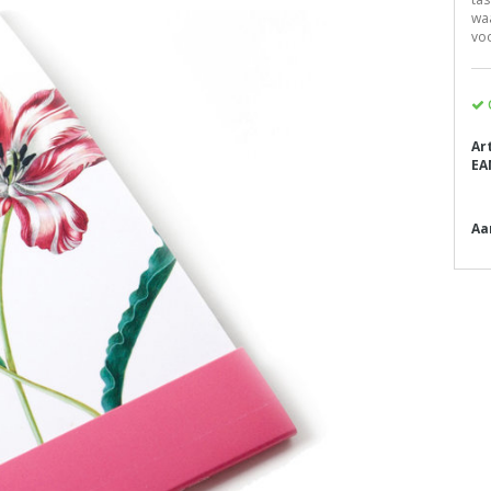
waa
voo
Ar
EA
Aa