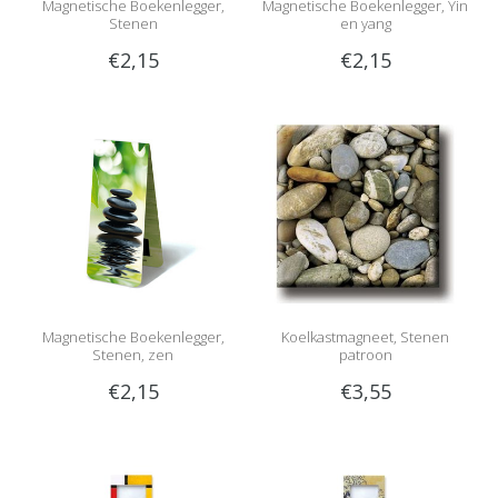
Magnetische Boekenlegger,
Magnetische Boekenlegger, Yin
Stenen
en yang
€2,15
€2,15
Magnetische Boekenlegger,
Koelkastmagneet, Stenen
Stenen, zen
patroon
€2,15
€3,55