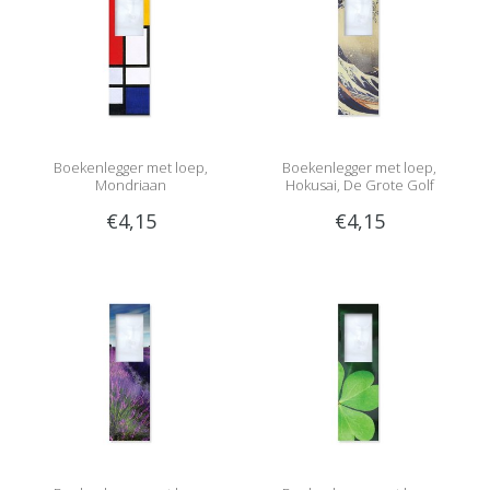
Boekenlegger met loep,
Boekenlegger met loep,
Mondriaan
Hokusai, De Grote Golf
€4,15
€4,15