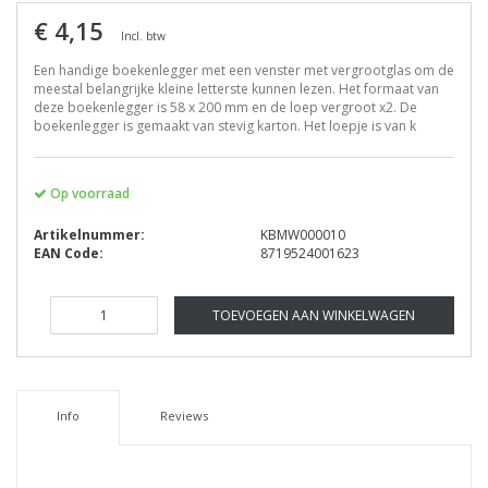
€ 4,15
Incl. btw
Een handige boekenlegger met een venster met vergrootglas om de
meestal belangrijke kleine letterste kunnen lezen. Het formaat van
deze boekenlegger is 58 x 200 mm en de loep vergroot x2. De
boekenlegger is gemaakt van stevig karton. Het loepje is van k
Op voorraad
Artikelnummer:
KBMW000010
EAN Code:
8719524001623
TOEVOEGEN AAN WINKELWAGEN
Info
Reviews