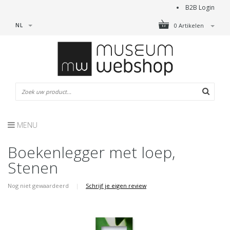
B2B Login
NL
0 Artikelen
MENU
Boekenlegger met loep,
Stenen
Nog niet gewaardeerd
|
Schrijf je eigen review