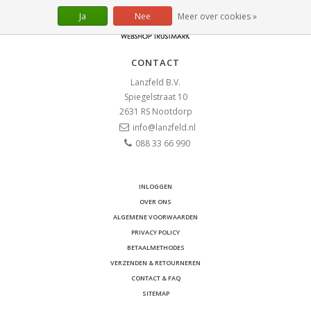
Ja
Nee
Meer over cookies »
CONTACT
Lanzfeld B.V.
Spiegelstraat 10
2631 RS
Nootdorp
info@lanzfeld.nl
088 33 66 990
INLOGGEN
OVER ONS
ALGEMENE VOORWAARDEN
PRIVACY POLICY
BETAALMETHODES
VERZENDEN & RETOURNEREN
CONTACT & FAQ
SITEMAP