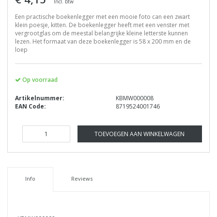
Incl. btw
Een practische boekenlegger met een mooie foto can een zwart
klein poesje, kitten. De boekenlegger heeft met een venster met
vergrootglas om de meestal belangrijke kleine letterste kunnen
lezen. Het formaat van deze boekenlegger is 58 x 200 mm en de
loep
Op voorraad
Artikelnummer:
KBMW000008
EAN Code:
8719524001746
TOEVOEGEN AAN WINKELWAGEN
Info
Reviews