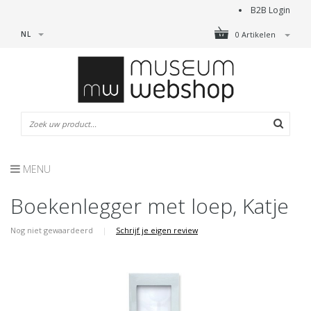
B2B Login
NL
0 Artikelen
MENU
Boekenlegger met loep, Katje
Nog niet gewaardeerd
|
Schrijf je eigen review