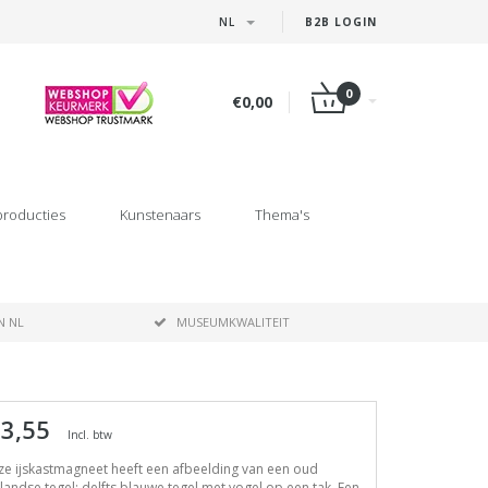
NL
B2B LOGIN
0
€0,00
producties
Kunstenaars
Thema's
N NL
MUSEUMKWALITEIT
 3,55
Incl. btw
e ijskastmagneet heeft een afbeelding van een oud
landse tegel: delfts blauwe tegel met vogel op een tak. Een