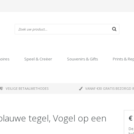
oires
Speel & Creëer
Souvenirs & Gifts
Prints & Re
VEILIGE BETAALMETHODES
VANAF €30 GRATIS BEZORGD I
blauwe tegel, Vogel op een
€
Dez
hol