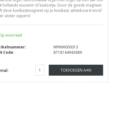
uk hollands souvenir of kadootje. Door de goede magneet
jft deze koelkastmagneet op je koelkast, whiteboard en/of
der ander oppervl
Op voorraad
tikelnummer:
MFMW000013
N Code:
8718144943689
TOEVOEGEN AAN
ntal:
WINKELWAGEN