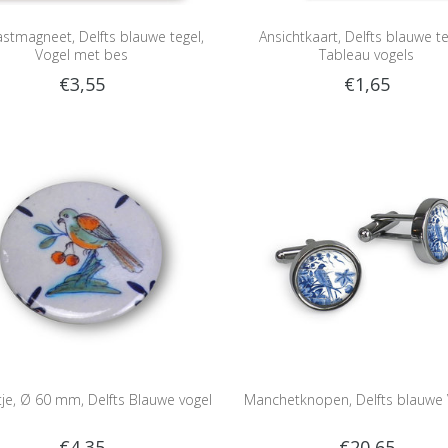
stmagneet, Delfts blauwe tegel,
Ansichtkaart, Delfts blauwe t
Vogel met bes
Tableau vogels
€3,55
€1,65
tje, Ø 60 mm, Delfts Blauwe vogel
Manchetknopen, Delfts blauwe 
€4,35
€20,65