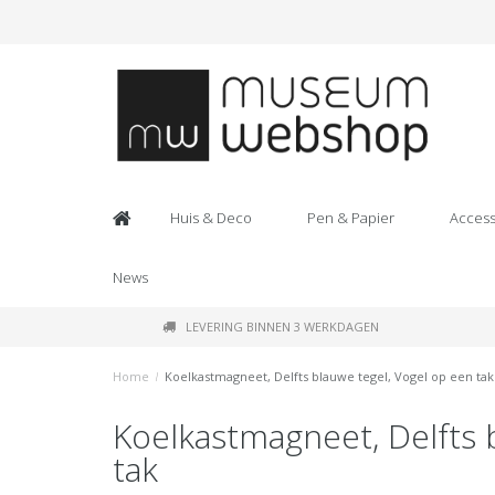
Huis & Deco
Pen & Papier
Access
News
LEVERING BINNEN 3 WERKDAGEN
Home
/
Koelkastmagneet, Delfts blauwe tegel, Vogel op een tak
Koelkastmagneet, Delfts 
tak