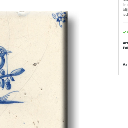
le
bli
ie
Ar
EA
Aa