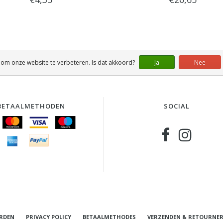
 om onze website te verbeteren. Is dat akkoord?
Ja
Nee
BETAALMETHODEN
SOCIAL
RDEN
PRIVACY POLICY
BETAALMETHODES
VERZENDEN & RETOURNE