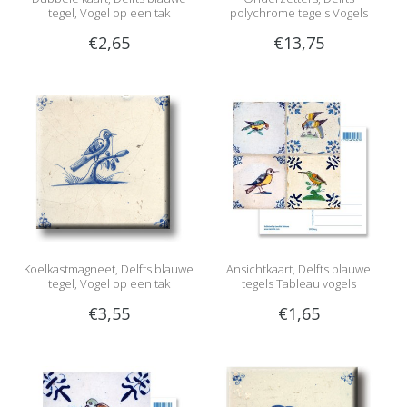
tegel, Vogel op een tak
polychrome tegels Vogels
€2,65
€13,75
Koelkastmagneet, Delfts blauwe
Ansichtkaart, Delfts blauwe
tegel, Vogel op een tak
tegels Tableau vogels
€3,55
€1,65