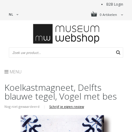
B2B Login
NL
0 Artikelen
MENU
Koelkastmagneet, Delfts
blauwe tegel, Vogel met bes
Nog niet gewaardeerd
|
Schrijf je eigen review