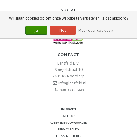
SOCIAL
Wij slaan cookies op om onze website te verbeteren. Is dat akkoord?
Ja
Nee
Meer over cookies »
CONTACT
Lanzfeld B.V.
Spiegelstraat 10
2631 RS
Nootdorp
info@lanzfeld.nl
088 33 66 990
INLOGGEN
OVER ONS
ALGEMENE VOORWAARDEN
PRIVACY POLICY
BETAALMETHODES