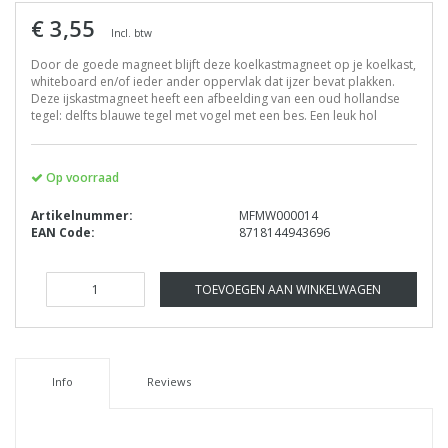
€ 3,55
Incl. btw
Door de goede magneet blijft deze koelkastmagneet op je koelkast,
whiteboard en/of ieder ander oppervlak dat ijzer bevat plakken.
Deze ijskastmagneet heeft een afbeelding van een oud hollandse
tegel: delfts blauwe tegel met vogel met een bes. Een leuk hol
Op voorraad
Artikelnummer:
MFMW000014
EAN Code:
8718144943696
TOEVOEGEN AAN WINKELWAGEN
Info
Reviews