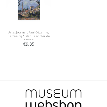
Artist Journal , Paul Cézanne,
De zee bij l'Estaque achter de
bomen
€9,85