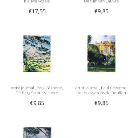
blauwe vogels
De tuin van Lauves
€17,55
€9,85
Artist Journal , Paul Cézanne,
Artist Journal , Paul Cézanne,
De berg Sainte-Victoire
Het huis van Jas de Bouffan
€9,85
€9,85