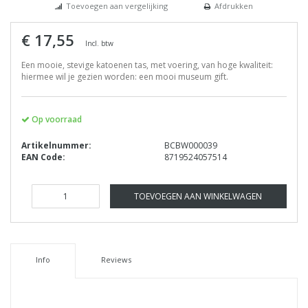
Toevoegen aan vergelijking
Afdrukken
€ 17,55
Incl. btw
Een mooie, stevige katoenen tas, met voering, van hoge kwaliteit:
hiermee wil je gezien worden: een mooi museum gift.
Op voorraad
Artikelnummer:
BCBW000039
EAN Code:
8719524057514
TOEVOEGEN AAN WINKELWAGEN
Info
Reviews