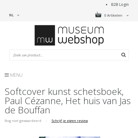
B2B Login
NL
0 Artikelen
MENU
Softcover kunst schetsboek,
Paul Cézanne, Het huis van Jas
de Bouffan
Nog niet gewaardeerd
|
Schrijf je eigen review