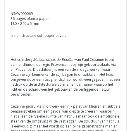
NSAW000069
36 pages blanco paper
180 x 240 x 5 mm
linnen structure soft paper cover.
Het schilderij
Maison du Jas de Bouffan
van Paul Cézanne toont
een landhuis in de regio Provence, nabij zijn geboorteplaats Aix-
en-Provence. Dit schilderij is een van de vroege werken waarin
Cézanne zijn kenmerkende stijl begon te ontwikkelen. Het huis,
omgeven door een rustig landschap, wordt weergegeven met een
nadruk op de architecturale vormen en de manier waarop het
licht en de schaduwen het gebouw en de omliggende natuur
beïnvloeden.
Cézanne gebruikte in dit werk een rijk palet van kleuren en subtiele
penseelstreken om een gevoel van diepte te creëren, waarbij hij
niet alleen de fysieke ruimte van het huis maar ook de emotionele
sfeer van de omgeving wilde vastleggen. De structuur van het huis
is eenvoudig, maar het wordt op een bijna geometrische manier