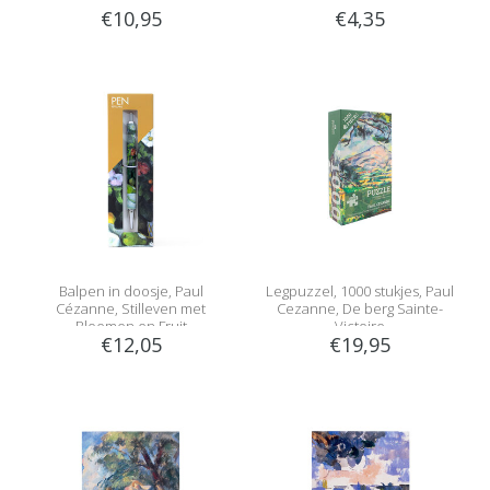
€10,95
€4,35
Balpen in doosje, Paul
Legpuzzel, 1000 stukjes, Paul
Cézanne, Stilleven met
Cezanne, De berg Sainte-
Bloemen en Fruit
Victoire
€12,05
€19,95