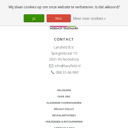
Wij slaan cookies op om onze website te verbeteren. Is dat akkoord?
Ja
Nee
Meer over cookies »
CONTACT
Lanzfeld B.V.
Spiegelstraat 10
2631 RS
Nootdorp
info@lanzfeld.nl
088 33 66 990
INLOGGEN
OVER ONS
ALGEMENE VOORWAARDEN
PRIVACY POLICY
BETAALMETHODES
VERZENDEN & RETOURNEREN
CONTACT & FAQ