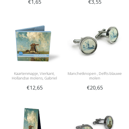
€1,65
€3,55
Kaartenmapje, Vierkant,
Manchetknopen , Delfts blauwe
Hollandse molens, Gabriel
molen
€12,65
€20,65