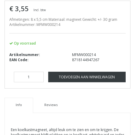
€ 3,55
Incl. btw
Afmetingen: 8 x 5,5 cm Materiaal: magneet Gewicht: +/- 30 gram
Artikelnummer: MFMW000214
Op voorraad
Artikelnummer:
MFMW000214
EAN Code:
8718144947267
TOEVOEGEN AAN WINKELWAGEN
Info
Reviews
Een koelkastmagneet, altijd leuk om te zien en om te krijgen. De
koelkastmagneet blijft plakken op je koelkast, whiteboard en ieder