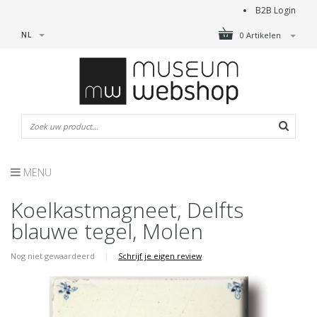
B2B Login
NL
0 Artikelen
MENU
Koelkastmagneet, Delfts
blauwe tegel, Molen
Nog niet gewaardeerd
|
Schrijf je eigen review