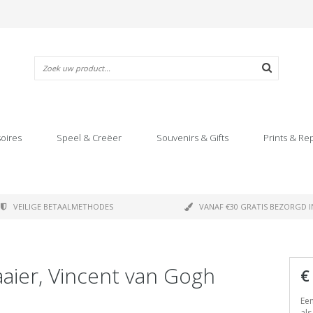
oires
Speel & Creëer
Souvenirs & Gifts
Prints & Re
VEILIGE BETAALMETHODES
VANAF €30 GRATIS BEZORGD I
aaier, Vincent van Gogh
€
Een
als