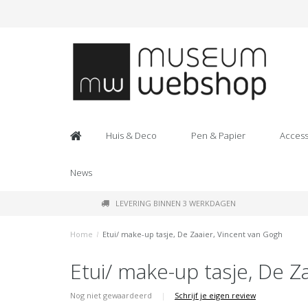
Huis & Deco
Pen & Papier
Access
News
LEVERING BINNEN 3 WERKDAGEN
Home
/
Etui/ make-up tasje, De Zaaier, Vincent van Gogh
Etui/ make-up tasje, De Z
Nog niet gewaardeerd
|
Schrijf je eigen review