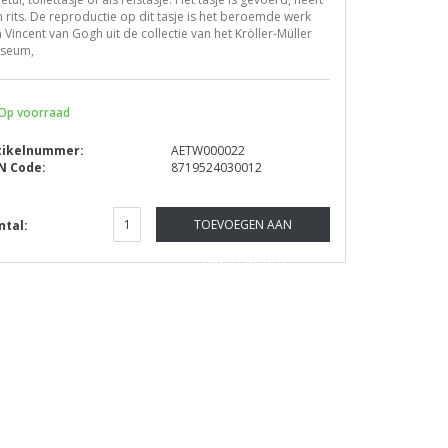
 rits. De reproductie op dit tasje is het beroemde werk
 Vincent van Gogh uit de collectie van het Kröller-Müller
seum,
Op voorraad
tikelnummer:
AETW000022
N Code:
8719524030012
TOEVOEGEN AAN
ntal:
WINKELWAGEN