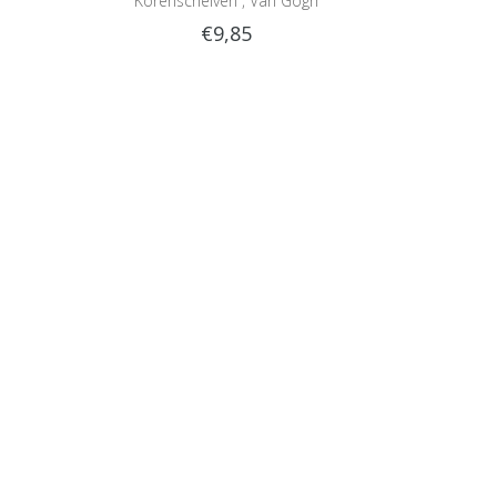
Korenschelven , Van Gogh
€9,85