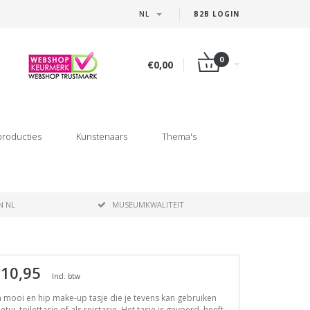
NL
B2B LOGIN
0
€0,00
producties
Kunstenaars
Thema's
N NL
MUSEUMKWALITEIT
 10,95
Incl. btw
 mooi en hip make-up tasje die je tevens kan gebruiken
 etui, toilettasje of als reistasje. Het tasje is gevoerd, heeft