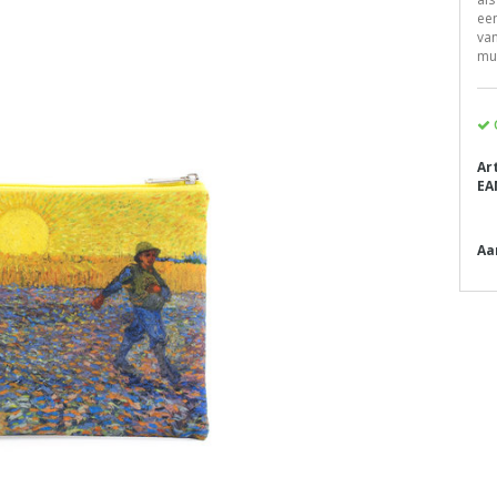
een
van
mu
Ar
EA
Aa