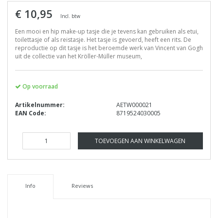
€ 10,95
Incl. btw
Een mooi en hip make-up tasje die je tevens kan gebruiken als etui,
toilettasje of als reistasje. Het tasje is gevoerd, heeft een rits. De
reproductie op dit tasje is het beroemde werk van Vincent van Gogh
uit de collectie van het Kröller-Müller museum,
Op voorraad
Artikelnummer:
AETW000021
EAN Code:
8719524030005
TOEVOEGEN AAN WINKELWAGEN
Info
Reviews