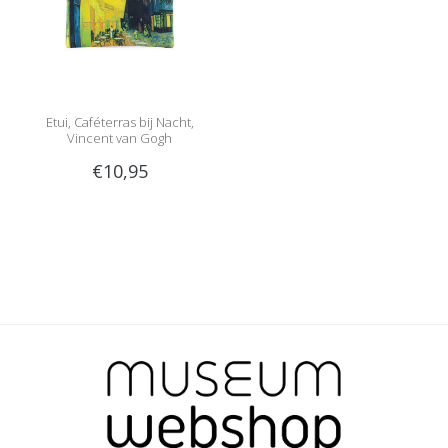
Etui, Caféterras bij Nacht,
Vincent van Gogh
€10,95