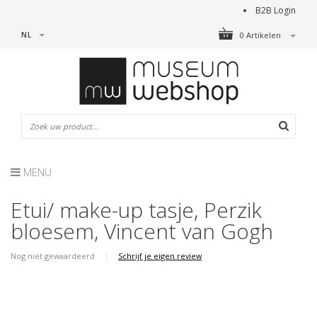
B2B Login
NL
0 Artikelen
MENU
Etui/ make-up tasje, Perzik
bloesem, Vincent van Gogh
Nog niet gewaardeerd
|
Schrijf je eigen review