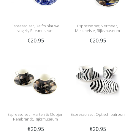
Espresso set, Delfts blauwe
Espresso set, Vermeer,
vogels, Rijksmuseum
Melkmeisje, Rijksmuseum
€20,95
€20,95
Espresso set , Marten & Oopjen
Espresso set , Optisch patroon
Rembrandt, Rijksmuseum
€20,95
€20,95