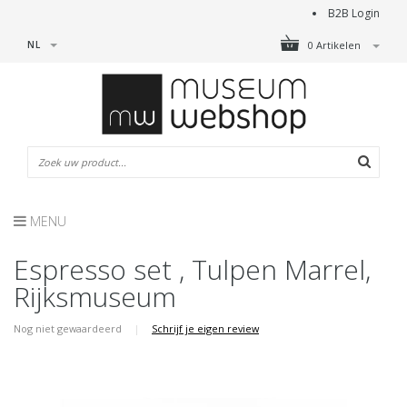
B2B Login
NL
0 Artikelen
MENU
Espresso set , Tulpen Marrel,
Rijksmuseum
Nog niet gewaardeerd
|
Schrijf je eigen review