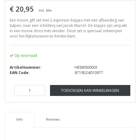
€ 20,95
Incl. btw
Een mooie gift set met 2 espresso kopjes met een afbeeding van
tulpen, naar een schilderij van Jacob Marrel. De kopjes zijn verpakt
in een mooie doos met venster. Deze set is speciaal ontworpen
voor het Rijksmuseum te Amsterdam.
Op voorraad
Artikelnummer:
HESW000001
EAN Code:
8719524010977
TOEVOEGEN AAN WINKELWAGEN
Info
Reviews