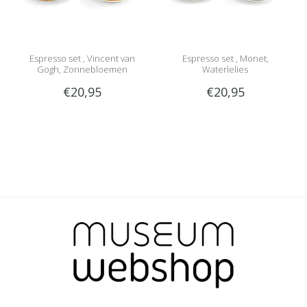
Espresso set , Vincent van
Espresso set , Monet,
Gogh, Zonnebloemen
Waterlelies
€20,95
€20,95