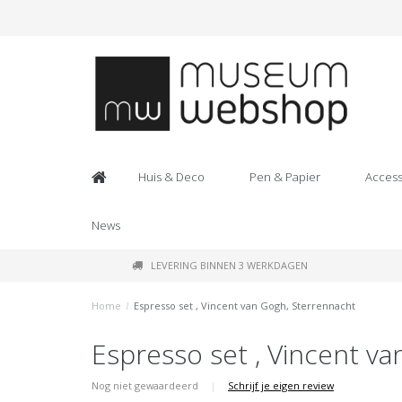
Huis & Deco
Pen & Papier
Access
News
LEVERING BINNEN 3 WERKDAGEN
Home
/
Espresso set , Vincent van Gogh, Sterrennacht
Espresso set , Vincent v
Nog niet gewaardeerd
|
Schrijf je eigen review