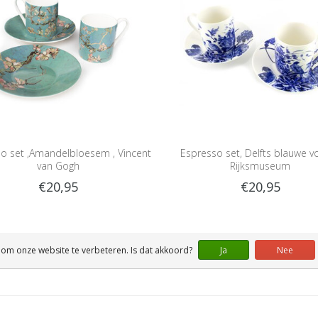
o set ,Amandelbloesem , Vincent
Espresso set, Delfts blauwe vo
van Gogh
Rijksmuseum
€20,95
€20,95
 om onze website te verbeteren. Is dat akkoord?
Ja
Nee