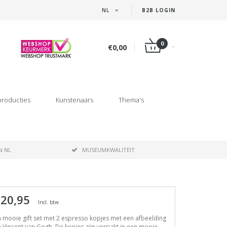
NL
B2B LOGIN
0
€0,00
producties
Kunstenaars
Thema's
N NL
MUSEUMKWALITEIT
 20,95
Incl. btw
 mooie gift set met 2 espresso kopjes met een afbeelding
 Vincent van Gogh. De kopjes zijn verpakt in een mooie