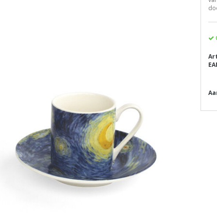
doo
Ar
EA
Aa