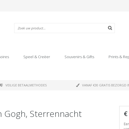
oires
Speel & Creëer
Souvenirs & Gifts
Prints & Re
VEILIGE BETAALMETHODES
VANAF €30 GRATIS BEZORGD I
an Gogh, Sterrennacht
€
Een
van