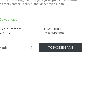
s met venster. Starry night, Vincent van Gogh.
Op voorraad
tikelnummer:
HESW000013
N Code:
8719524053998
TOEVOEGEN AAN
ntal:
WINKELWAGEN