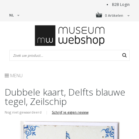
B2B Login
NL
0 Artikelen
MENU
Dubbele kaart, Delfts blauwe
tegel, Zeilschip
Nog niet gewaardeerd
|
Schrijf je eigen review