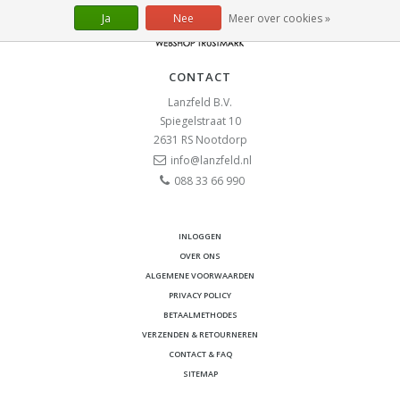
Ja
Nee
Meer over cookies »
CONTACT
Lanzfeld B.V.
Spiegelstraat 10
2631 RS
Nootdorp
info@lanzfeld.nl
088 33 66 990
INLOGGEN
OVER ONS
ALGEMENE VOORWAARDEN
PRIVACY POLICY
BETAALMETHODES
VERZENDEN & RETOURNEREN
CONTACT & FAQ
SITEMAP